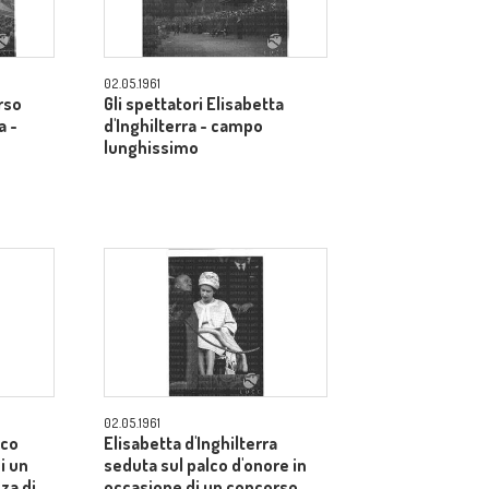
02.05.1961
rso
Gli spettatori Elisabetta
a -
d'Inghilterra - campo
lunghissimo
02.05.1961
lco
Elisabetta d'Inghilterra
i un
seduta sul palco d'onore in
za di
occasione di un concorso