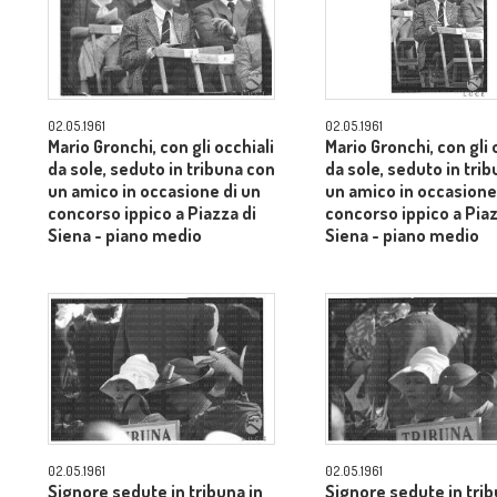
02.05.1961
02.05.1961
Mario Gronchi, con gli occhiali
Mario Gronchi, con gli 
da sole, seduto in tribuna con
da sole, seduto in tri
un amico in occasione di un
un amico in occasione
concorso ippico a Piazza di
concorso ippico a Piaz
Siena - piano medio
Siena - piano medio
02.05.1961
02.05.1961
Signore sedute in tribuna in
Signore sedute in trib