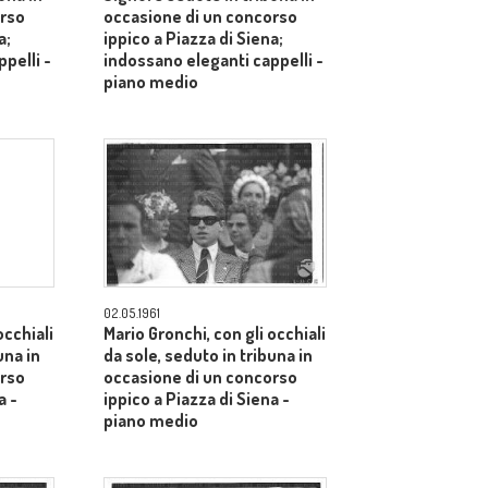
orso
occasione di un concorso
a;
ippico a Piazza di Siena;
pelli -
indossano eleganti cappelli -
piano medio
02.05.1961
occhiali
Mario Gronchi, con gli occhiali
una in
da sole, seduto in tribuna in
orso
occasione di un concorso
a -
ippico a Piazza di Siena -
piano medio