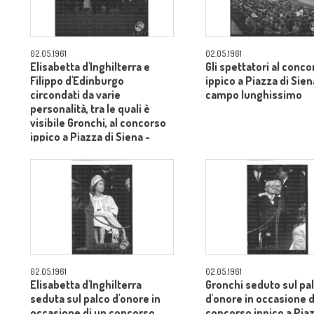
02.05.1961
02.05.1961
Elisabetta d'Inghilterra e
Gli spettatori al conco
Filippo d'Edinburgo
ippico a Piazza di Sien
circondati da varie
campo lunghissimo
personalità, tra le quali è
visibile Gronchi, al concorso
ippico a Piazza di Siena -
campo lungo
02.05.1961
02.05.1961
Elisabetta d'Inghilterra
Gronchi seduto sul pa
seduta sul palco d'onore in
d'onore in occasione d
occasione di un concorso
concorso ippico a Piaz