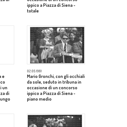
ippico a Piazza di Siena -
totale
02.05.1961
a e
Mario Gronchi, con gli occhiali
lco
da sole, seduto in tribuna in
i un
occasione di un concorso
za di
ippico a Piazza di Siena -
lungo
piano medio