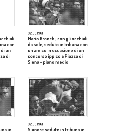
02.05.1961
occhiali
Mario Gronchi, con gli occhiali
buna con
da sole, seduto in tribuna con
 di un
un amico in occasione di un
za di
concorso ippico a Piazza di
Siena - piano medio
02.05.1961
una in
Signore sedute in tribuna in