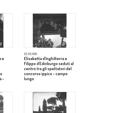
02.05.1961
a e
Elisabetta d'Inghilterra e
Filippo d'Edinburgo seduti al
centro tra gli spettatori del
so
concorso ippico - campo
a -
lungo