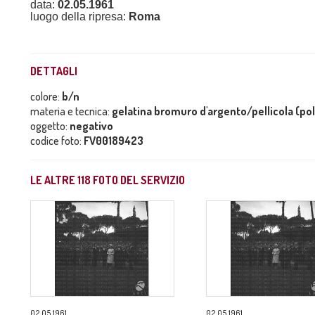
data:
02.05.1961
luogo della ripresa:
Roma
DETTAGLI
colore:
b/n
materia e tecnica:
gelatina bromuro d'argento/pellicola (po
oggetto:
negativo
codice foto:
FV00189423
LE ALTRE
118
FOTO DEL SERVIZIO
02.05.1961
02.05.1961