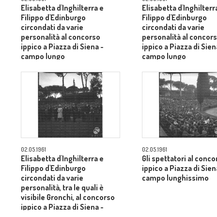
Elisabetta d'Inghilterra e
Elisabetta d'Inghilterr
Filippo d'Edinburgo
Filippo d'Edinburgo
circondati da varie
circondati da varie
personalità al concorso
personalità al concor
ippico a Piazza di Siena -
ippico a Piazza di Sien
campo lungo
campo lungo
02.05.1961
02.05.1961
Elisabetta d'Inghilterra e
Gli spettatori al conco
Filippo d'Edinburgo
ippico a Piazza di Sien
circondati da varie
campo lunghissimo
personalità, tra le quali è
visibile Gronchi, al concorso
ippico a Piazza di Siena -
campo lungo