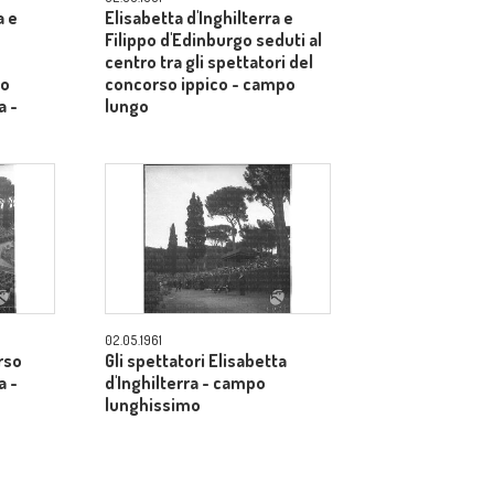
a e
Elisabetta d'Inghilterra e
Filippo d'Edinburgo seduti al
centro tra gli spettatori del
so
concorso ippico - campo
a -
lungo
02.05.1961
rso
Gli spettatori Elisabetta
a -
d'Inghilterra - campo
lunghissimo