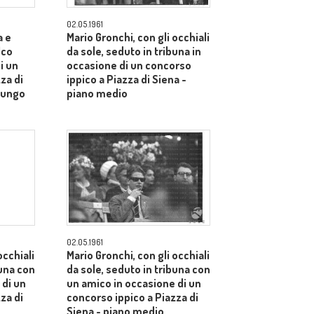
02.05.1961
a e
Mario Gronchi, con gli occhiali
lco
da sole, seduto in tribuna in
i un
occasione di un concorso
za di
ippico a Piazza di Siena -
lungo
piano medio
02.05.1961
occhiali
Mario Gronchi, con gli occhiali
buna con
da sole, seduto in tribuna con
 di un
un amico in occasione di un
za di
concorso ippico a Piazza di
Siena - piano medio