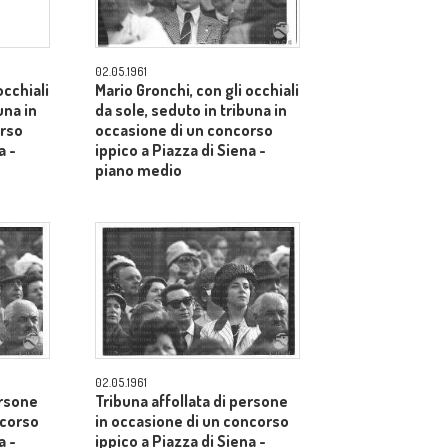
02.05.1961
occhiali
Mario Gronchi, con gli occhiali
una in
da sole, seduto in tribuna in
orso
occasione di un concorso
a -
ippico a Piazza di Siena -
piano medio
02.05.1961
ersone
Tribuna affollata di persone
ncorso
in occasione di un concorso
a -
ippico a Piazza di Siena -