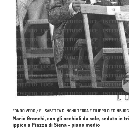
FONDO VEDO / ELISABETTA D'INGHILTERRA E FILIPPO D'EDINBURG
Mario Gronchi, con gli occhiali da sole, seduto in 
ippico a Piazza di Siena - piano medio