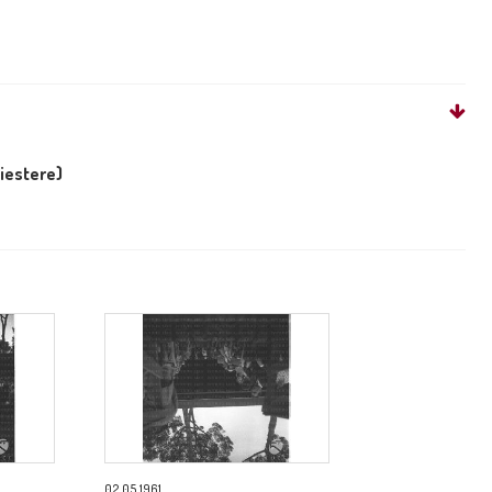
liestere)
02.05.1961