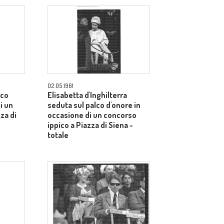
02.05.1961
lco
Elisabetta d'Inghilterra
i un
seduta sul palco d'onore in
za di
occasione di un concorso
ippico a Piazza di Siena -
totale