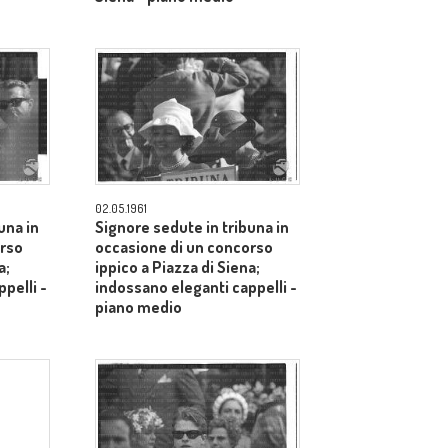
02.05.1961
una in
Signore sedute in tribuna in
orso
occasione di un concorso
a;
ippico a Piazza di Siena;
pelli -
indossano eleganti cappelli -
piano medio