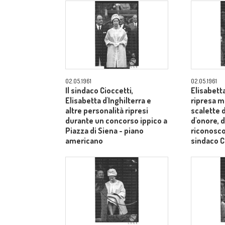
02.05.1961
02.05.1961
Il sindaco Cioccetti,
Elisabetta
Elisabetta d'Inghilterra e
ripresa m
altre personalità ripresi
scalette d
durante un concorso ippico a
d'onore, d
Piazza di Siena - piano
riconosco
americano
sindaco C
medi