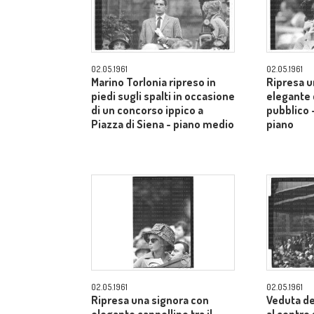
02.05.1961
02.05.1961
Marino Torlonia ripreso in
Ripresa u
piedi sugli spalti in occasione
elegante c
di un concorso ippico a
pubblico 
Piazza di Siena - piano medio
piano
02.05.1961
02.05.1961
Ripresa una signora con
Veduta de