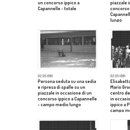
un concorso ippico a
piazzale 
Capannelle - totale
concorso 
Capannel
lungo
02.05.1961
02.05.1961
Persona seduta su una sedia
Elisabetta
e ripresa di spalle su un
Mario Gro
piazzale in occasione di un
centro de
concorso ippico a Capannelle
in occasi
- campo medio lungo
ippico a P
campo me