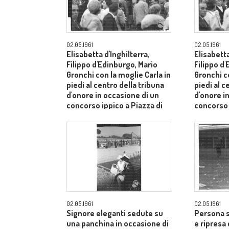
02.05.1961
02.05.1961
Elisabetta d'Inghilterra,
Elisabetta
Filippo d'Edinburgo, Mario
Filippo d
Gronchi con la moglie Carla in
Gronchi co
piedi al centro della tribuna
piedi al c
d'onore in occasione di un
d'onore i
concorso ippico a Piazza di
concorso 
Siena - campo medio lungo
Siena - 
02.05.1961
02.05.1961
Signore eleganti sedute su
Persona s
una panchina in occasione di
e ripresa 