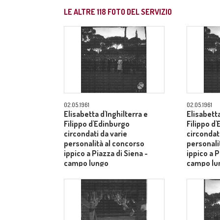
LE ALTRE
118
FOTO DEL SERVIZIO
02.05.1961
02.05.1961
Elisabetta d'Inghilterra e
Elisabetta
Filippo d'Edinburgo
Filippo d
circondati da varie
circondati
personalità al concorso
personali
ippico a Piazza di Siena -
ippico a P
campo lungo
campo lu