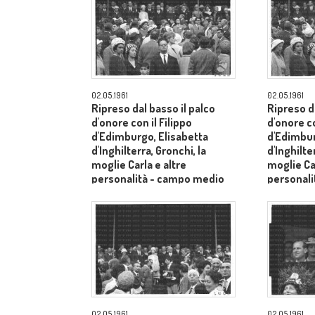
02.05.1961
02.05.1961
Ripreso dal basso il palco
Ripreso da
d'onore con il Filippo
d'onore co
d'Edimburgo, Elisabetta
d'Edimbur
d'Inghilterra, Gronchi, la
d'Inghilte
moglie Carla e altre
moglie Car
personalità - campo medio
personal
lungo
lungo
02.05.1961
02.05.1961