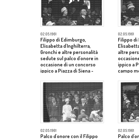
02.05.1961
02.05.1961
Filippo di Edimburgo,
Filippo d
Elisabetta d'Inghilterra,
Elisabetta
Gronchi e altre personalità
altre pers
sedute sul palco d'onore in
occasione
occasione di un concorso
ippico a P
ippico a Piazza di Siena -
campo m
campo medio
02.05.1961
02.05.1961
Palco d'onore con il Filippo
Palco d'o