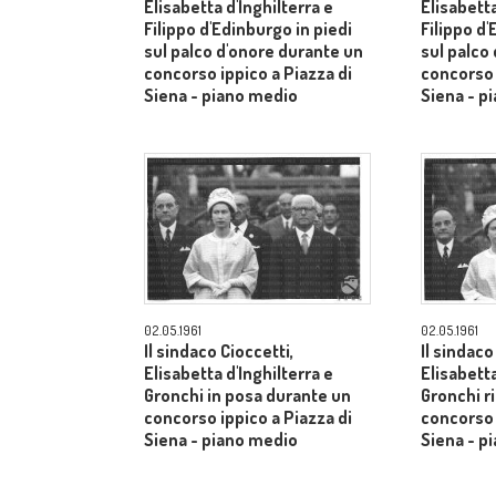
Elisabetta d'Inghilterra e
Elisabetta
Filippo d'Edinburgo in piedi
Filippo d'
sul palco d'onore durante un
sul palco
concorso ippico a Piazza di
concorso 
Siena - piano medio
Siena - p
02.05.1961
02.05.1961
Il sindaco Cioccetti,
Il sindaco
Elisabetta d'Inghilterra e
Elisabetta
Gronchi in posa durante un
Gronchi r
concorso ippico a Piazza di
concorso 
Siena - piano medio
Siena - p