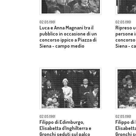
02.05.1961
02.05.1961
Luca e Anna Magnani tra il
Ripreso u
pubblico in occasione di un
persone i
concorso ippico a Piazza di
concorso 
Siena - campo medio
Siena - 
02.05.1961
02.05.1961
Filippo di Edimburgo,
Filippo d
Elisabetta d'Inghilterra e
Elisabetta
Gronchi seduti sul palco
Gronchi s