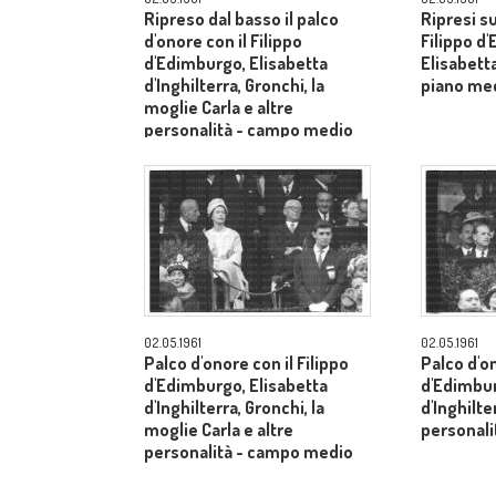
Ripreso dal basso il palco
Ripresi s
d'onore con il Filippo
Filippo d
d'Edimburgo, Elisabetta
Elisabetta
d'Inghilterra, Gronchi, la
piano me
moglie Carla e altre
personalità - campo medio
lungo
02.05.1961
02.05.1961
Palco d'onore con il Filippo
Palco d'on
d'Edimburgo, Elisabetta
d'Edimbur
d'Inghilterra, Gronchi, la
d'Inghilte
moglie Carla e altre
personal
personalità - campo medio