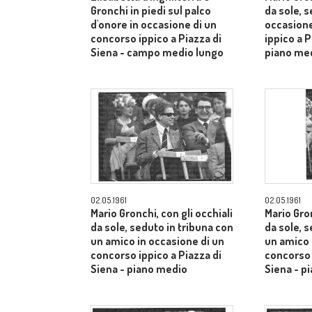
Gronchi in piedi sul palco
da sole, s
d'onore in occasione di un
occasione
concorso ippico a Piazza di
ippico a P
Siena - campo medio lungo
piano me
02.05.1961
02.05.1961
Mario Gronchi, con gli occhiali
Mario Gron
da sole, seduto in tribuna con
da sole, 
un amico in occasione di un
un amico 
concorso ippico a Piazza di
concorso 
Siena - piano medio
Siena - p