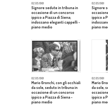
02.05.1961
02.05.1961
Signore sedute in tribuna in
Signore s
occasione di un concorso
occasione
ippico a Piazza di Siena;
ippico a P
indossano eleganti cappelli -
indossano
piano medio
piano me
02.05.1961
02.05.1961
Mario Gronchi, con gli occhiali
Mario Gron
da sole, seduto in tribuna in
da sole, s
occasione di un concorso
occasione
ippico a Piazza di Siena -
ippico a P
piano medio
piano me