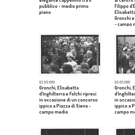
elegante cappellino tra il
al centro
pubblico - medio primo
Filippo d
piano
Elisabetta
Gronchi e
- campo 
02.05.1961
02.05.1961
Gronchi, Elisabetta
Gronchi, 
d'Inghilterra e Folchi ripresi
d'Inghilte
in occasione di un concorso
in occasi
ippico a Piazza di Siena -
ippico a P
campo medio
campo m