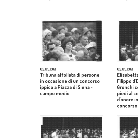
02.05.1961
02.05.1961
Tribuna affollata di persone
Elisabetta
in occasione di un concorso
Filippo d
ippico a Piazza di Siena -
Gronchi co
campo medio
piedi al c
d'onore i
concorso 
Siena - 