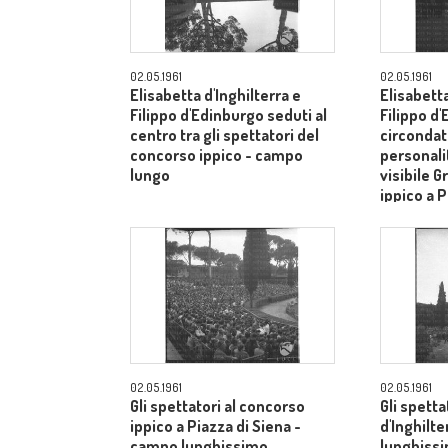
02.05.1961
02.05.1961
Elisabetta d'Inghilterra e
Elisabetta
Filippo d'Edinburgo seduti al
Filippo d
centro tra gli spettatori del
circondati
concorso ippico - campo
personalit
lungo
visibile G
ippico a P
campo lu
02.05.1961
02.05.1961
Gli spettatori al concorso
Gli spetta
ippico a Piazza di Siena -
d'Inghilt
campo lunghissimo
lunghiss