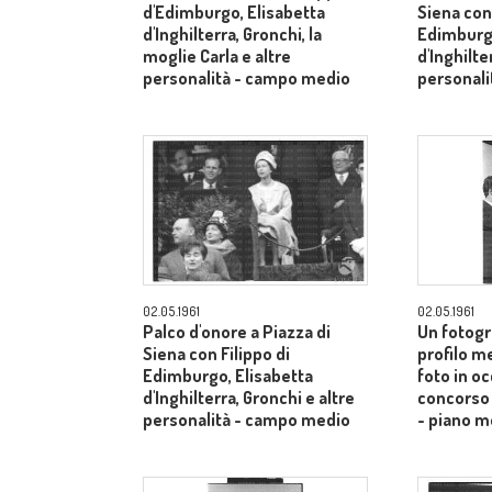
d'Edimburgo, Elisabetta
Siena con 
d'Inghilterra, Gronchi, la
Edimburgo
moglie Carla e altre
d'Inghilte
personalità - campo medio
personal
02.05.1961
02.05.1961
Palco d'onore a Piazza di
Un fotogr
Siena con Filippo di
profilo m
Edimburgo, Elisabetta
foto in o
d'Inghilterra, Gronchi e altre
concorso 
personalità - campo medio
- piano m