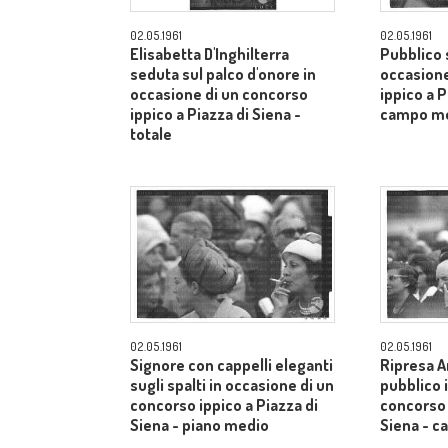
02.05.1961
02.05.1961
Elisabetta D'Inghilterra
Pubblico s
seduta sul palco d'onore in
occasione
occasione di un concorso
ippico a P
ippico a Piazza di Siena -
campo m
totale
02.05.1961
02.05.1961
Signore con cappelli eleganti
Ripresa A
sugli spalti in occasione di un
pubblico 
concorso ippico a Piazza di
concorso 
Siena - piano medio
Siena - 