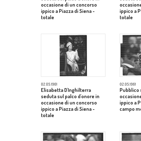
occasione di un concorso
occasione
ippico a Piazza di Siena -
ippico a P
totale
totale
02.05.1961
02.05.1961
Elisabetta D'Inghilterra
Pubblico s
seduta sul palco d'onore in
occasione
occasione di un concorso
ippico a P
ippico a Piazza di Siena -
campo m
totale