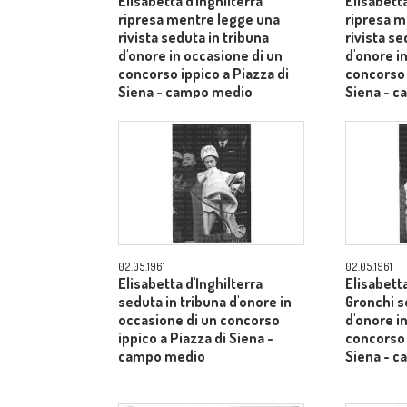
Elisabetta d'Inghilterra
Elisabetta
ripresa mentre legge una
ripresa m
rivista seduta in tribuna
rivista se
d'onore in occasione di un
d'onore i
concorso ippico a Piazza di
concorso 
Siena - campo medio
Siena - 
02.05.1961
02.05.1961
Elisabetta d'Inghilterra
Elisabetta
seduta in tribuna d'onore in
Gronchi s
occasione di un concorso
d'onore i
ippico a Piazza di Siena -
concorso 
campo medio
Siena - 