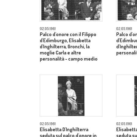
02.05.1961
02.05.1961
Palco d'onore con il Filippo
Palco d'on
d'Edimburgo, Elisabetta
d'Edimbur
d'Inghilterra, Gronchi, la
d'Inghilte
moglie Carla e altre
personal
personalità - campo medio
02.05.1961
02.05.1961
Elisabetta D'Inghilterra
Elisabetta
seduta sul palco d'onore in
seduta su