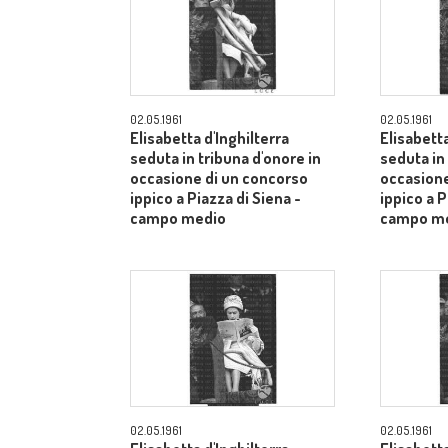
02.05.1961
02.05.1961
Elisabetta d'Inghilterra
Elisabetta
seduta in tribuna d'onore in
seduta in
occasione di un concorso
occasione
ippico a Piazza di Siena -
ippico a P
campo medio
campo m
02.05.1961
02.05.1961