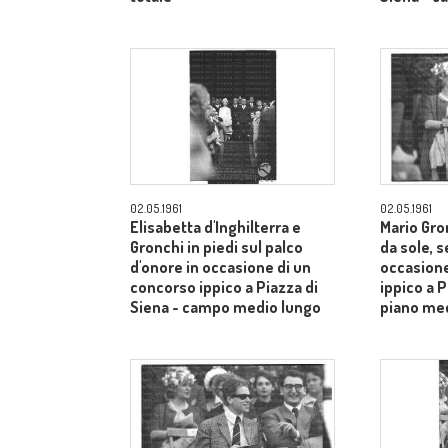
02.05.1961
02.05.1961
Elisabetta d'Inghilterra e
Mario Gron
Gronchi in piedi sul palco
da sole, s
d'onore in occasione di un
occasione
concorso ippico a Piazza di
ippico a P
Siena - campo medio lungo
piano me