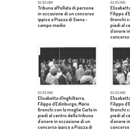
02.05.1961
02.05.1961
Tribuna affollata di persone
Elisabetta
in occasione di un concorso
Filippo d
ippico a Piazza di Siena -
Gronchi co
campo medio
piedi al c
d'onore i
concorso 
Siena - 
02.05.1961
02.05.1961
Elisabetta d'Inghilterra,
Elisabetta
Filippo d'Edinburgo, Mario
Filippo d
Gronchi con la moglie Carla in
Gronchi co
piedi al centro della tribuna
piedi al c
d'onore in occasione di un
d'onore i
concorso ippico a Piazza di
concorso 