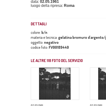
data:
02.05.1961
luogo della ripresa:
Roma
DETTAGLI
colore:
b/n
materia e tecnica:
gelatina bromuro d'argento/p
oggetto:
negativo
codice foto:
FV00189440
LE ALTRE
118
FOTO DEL SERVIZIO
02.05.1961
02.05.1961