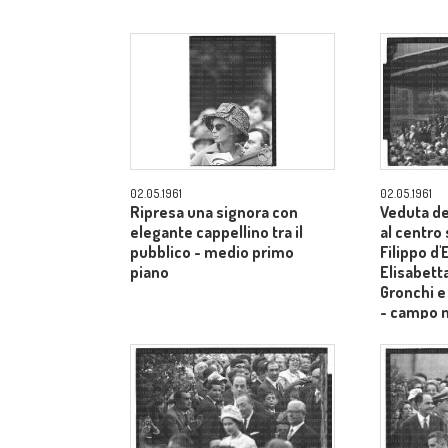
02.05.1961
02.05.1961
Ripresa una signora con
Veduta de
elegante cappellino tra il
al centro
pubblico - medio primo
Filippo d
piano
Elisabetta
Gronchi e
- campo 