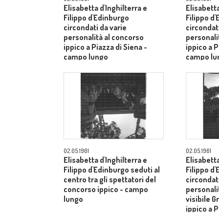
Elisabetta d'Inghilterra e
Elisabetta
Filippo d'Edinburgo
Filippo d
circondati da varie
circondati
personalità al concorso
personali
ippico a Piazza di Siena -
ippico a P
campo lungo
campo lu
02.05.1961
02.05.1961
Elisabetta d'Inghilterra e
Elisabetta
Filippo d'Edinburgo seduti al
Filippo d
centro tra gli spettatori del
circondati
concorso ippico - campo
personalit
lungo
visibile G
ippico a P
campo lu