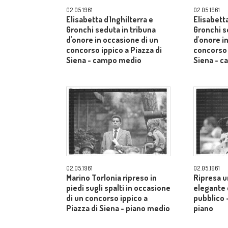
02.05.1961
02.05.1961
Elisabetta d'Inghilterra e
Elisabetta
Gronchi seduta in tribuna
Gronchi s
d'onore in occasione di un
d'onore i
concorso ippico a Piazza di
concorso 
Siena - campo medio
Siena - 
02.05.1961
02.05.1961
Marino Torlonia ripreso in
Ripresa u
piedi sugli spalti in occasione
elegante c
di un concorso ippico a
pubblico 
Piazza di Siena - piano medio
piano