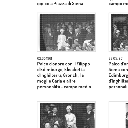
ippico a Piazza di Siena -
campo m
campo medio
02.05.1961
02.05.1961
Palco d'onore con il Filippo
Palco d'o
d'Edimburgo, Elisabetta
Siena con 
d'Inghilterra, Gronchi, la
Edimburgo
moglie Carla e altre
d'Inghilte
personalità - campo medio
personal