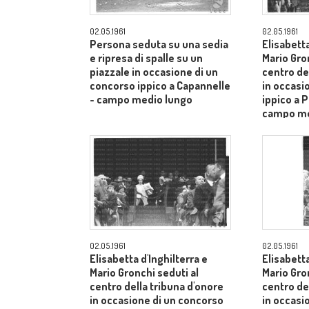
02.05.1961
02.05.1961
Persona seduta su una sedia
Elisabetta
e ripresa di spalle su un
Mario Gro
piazzale in occasione di un
centro de
concorso ippico a Capannelle
in occasi
- campo medio lungo
ippico a P
campo me
02.05.1961
02.05.1961
Elisabetta d'Inghilterra e
Elisabetta
Mario Gronchi seduti al
Mario Gro
centro della tribuna d'onore
centro de
in occasione di un concorso
in occasi