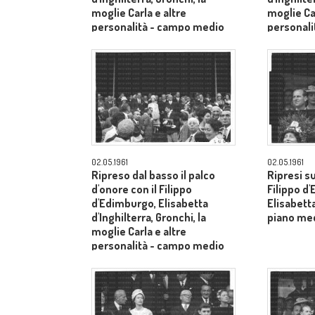
moglie Carla e altre
moglie Car
personalità - campo medio
personal
lungo
lungo
02.05.1961
02.05.1961
Ripreso dal basso il palco
Ripresi s
d'onore con il Filippo
Filippo d
d'Edimburgo, Elisabetta
Elisabetta
d'Inghilterra, Gronchi, la
piano me
moglie Carla e altre
personalità - campo medio
lungo