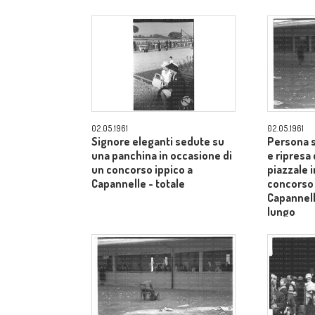
Siena - campo medio lungo
Siena - 
02.05.1961
02.05.1961
Signore eleganti sedute su
Persona s
una panchina in occasione di
e ripresa 
un concorso ippico a
piazzale 
Capannelle - totale
concorso 
Capannel
lungo