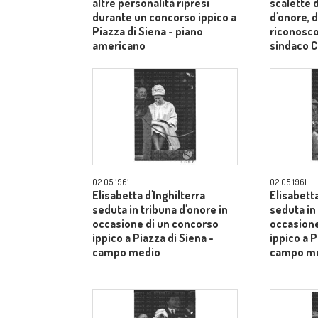
altre personalità ripresi
scalette d
durante un concorso ippico a
d'onore, d
Piazza di Siena - piano
riconosco
americano
sindaco C
medi
02.05.1961
02.05.1961
Elisabetta d'Inghilterra
Elisabetta
seduta in tribuna d'onore in
seduta in
occasione di un concorso
occasione
ippico a Piazza di Siena -
ippico a P
campo medio
campo m