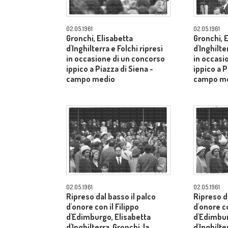
02.05.1961
02.05.1961
Gronchi, Elisabetta
Gronchi, 
d'Inghilterra e Folchi ripresi
d'Inghilte
in occasione di un concorso
in occasi
ippico a Piazza di Siena -
ippico a P
campo medio
campo m
02.05.1961
02.05.1961
Ripreso dal basso il palco
Ripreso da
d'onore con il Filippo
d'onore co
d'Edimburgo, Elisabetta
d'Edimbur
d'Inghilterra, Gronchi, la
d'Inghilte