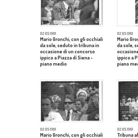
02.05.1961
02.05.1961
Mario Gronchi, con gli occhiali
Mario Gron
da sole, seduto in tribuna in
da sole, s
occasione di un concorso
occasione
ippico a Piazza di Siena -
ippico a P
piano medio
piano me
02.05.1961
02.05.1961
Mario Gronchi, con gli occhiali
Tribuna af