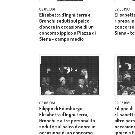
02.05.1961
02.05.1961
Elisabetta d'Inghilterra e
Elisabetta
Gronchi seduti sul palco
ripresa i
d'onore in occasione di un
concorso 
concorso ippico a Piazza di
Siena - to
Siena - campo medio
02.05.1961
02.05.1961
Filippo di Edimburgo,
Filippo d
Elisabetta d'Inghilterra,
Elisabetta
Gronchi e altre personalità
altre pers
sedute sul palco d'onore in
occasione
occasione di un concorso
ippico a P