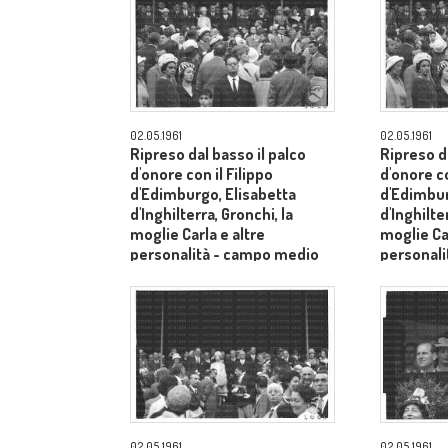
02.05.1961
02.05.1961
Ripreso dal basso il palco
Ripreso da
d'onore con il Filippo
d'onore co
d'Edimburgo, Elisabetta
d'Edimbur
d'Inghilterra, Gronchi, la
d'Inghilte
moglie Carla e altre
moglie Car
personalità - campo medio
personal
lungo
lungo
02.05.1961
02.05.1961