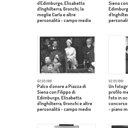
d'Edimburgo, Elisabetta
Siena con 
d'Inghilterra, Gronchi, la
Edimburgo
moglie Carla e altre
d'Inghilte
personalità - campo medio
personal
02.05.1961
02.05.1961
Palco d'onore a Piazza di
Un fotogr
Siena con Filippo di
profilo m
Edimburgo, Elisabetta
foto in o
d'Inghilterra, Gronchi e altre
concorso 
personalità - campo medio
- piano m