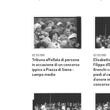
02.05.1961
02.05.1961
Tribuna affollata di persone
Elisabetta
in occasione di un concorso
Filippo d
ippico a Piazza di Siena -
Gronchi co
campo medio
piedi al c
d'onore i
concorso 
Siena - 