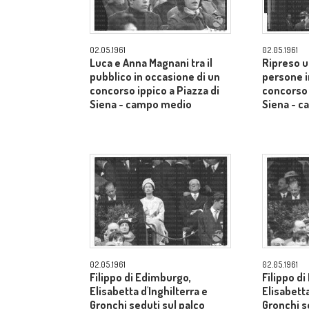
02.05.1961
02.05.1961
Luca e Anna Magnani tra il
Ripreso u
pubblico in occasione di un
persone i
concorso ippico a Piazza di
concorso 
Siena - campo medio
Siena - 
02.05.1961
02.05.1961
Filippo di Edimburgo,
Filippo d
Elisabetta d'Inghilterra e
Elisabetta
Gronchi seduti sul palco
Gronchi s