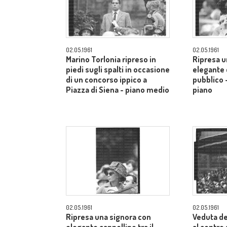
02.05.1961
02.05.1961
Marino Torlonia ripreso in
Ripresa u
piedi sugli spalti in occasione
elegante c
di un concorso ippico a
pubblico 
Piazza di Siena - piano medio
piano
02.05.1961
02.05.1961
Ripresa una signora con
Veduta de