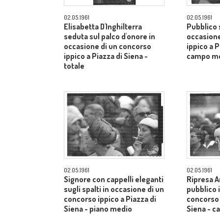
02.05.1961
02.05.1961
Elisabetta D'Inghilterra
Pubblico s
seduta sul palco d'onore in
occasione
occasione di un concorso
ippico a P
ippico a Piazza di Siena -
campo m
totale
02.05.1961
02.05.1961
Signore con cappelli eleganti
Ripresa A
sugli spalti in occasione di un
pubblico 
concorso ippico a Piazza di
concorso 
Siena - piano medio
Siena - 