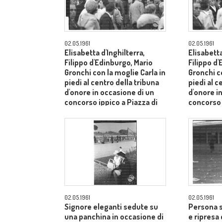
02.05.1961
02.05.1961
Elisabetta d'Inghilterra,
Elisabetta
Filippo d'Edinburgo, Mario
Filippo d
Gronchi con la moglie Carla in
Gronchi co
piedi al centro della tribuna
piedi al c
d'onore in occasione di un
d'onore i
concorso ippico a Piazza di
concorso 
Siena - campo medio lungo
Siena - 
02.05.1961
02.05.1961
Signore eleganti sedute su
Persona s
una panchina in occasione di
e ripresa 