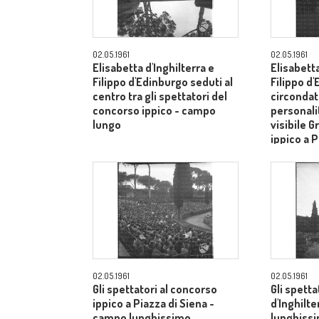
02.05.1961
02.05.1961
Elisabetta d'Inghilterra e
Elisabetta
Filippo d'Edinburgo seduti al
Filippo d
centro tra gli spettatori del
circondati
concorso ippico - campo
personalit
lungo
visibile G
ippico a P
campo lu
02.05.1961
02.05.1961
Gli spettatori al concorso
Gli spetta
ippico a Piazza di Siena -
d'Inghilt
campo lunghissimo
lunghiss