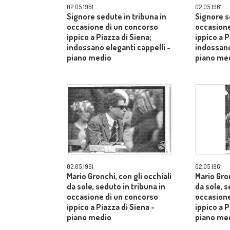
02.05.1961
02.05.1961
Signore sedute in tribuna in
Signore s
occasione di un concorso
occasione
ippico a Piazza di Siena;
ippico a P
indossano eleganti cappelli -
indossano
piano medio
piano me
02.05.1961
02.05.1961
Mario Gronchi, con gli occhiali
Mario Gron
da sole, seduto in tribuna in
da sole, s
occasione di un concorso
occasione
ippico a Piazza di Siena -
ippico a P
piano medio
piano me