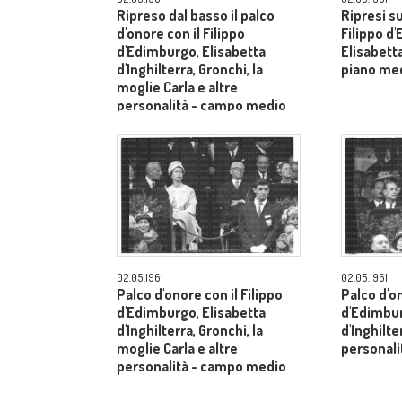
Ripreso dal basso il palco
Ripresi s
d'onore con il Filippo
Filippo d
d'Edimburgo, Elisabetta
Elisabetta
d'Inghilterra, Gronchi, la
piano me
moglie Carla e altre
personalità - campo medio
lungo
02.05.1961
02.05.1961
Palco d'onore con il Filippo
Palco d'on
d'Edimburgo, Elisabetta
d'Edimbur
d'Inghilterra, Gronchi, la
d'Inghilte
moglie Carla e altre
personal
personalità - campo medio