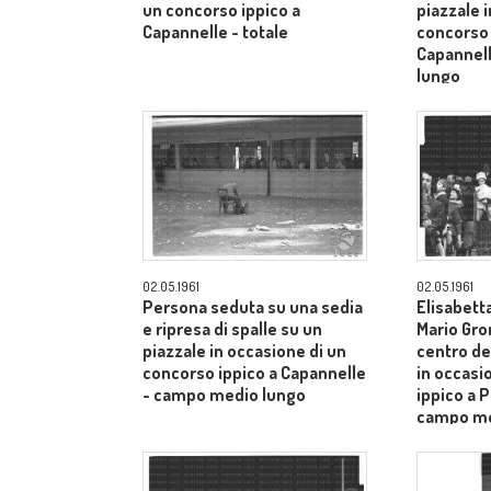
un concorso ippico a
piazzale 
Capannelle - totale
concorso 
Capannel
lungo
02.05.1961
02.05.1961
Persona seduta su una sedia
Elisabetta
e ripresa di spalle su un
Mario Gro
piazzale in occasione di un
centro de
concorso ippico a Capannelle
in occasi
- campo medio lungo
ippico a P
campo me