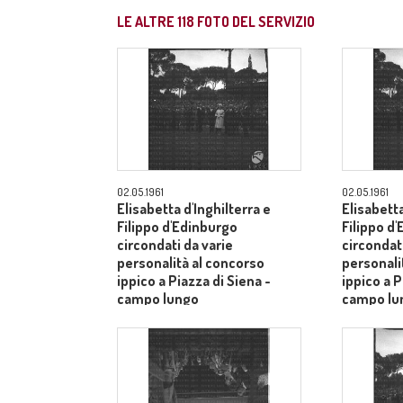
LE ALTRE
118
FOTO DEL SERVIZIO
02.05.1961
02.05.1961
Elisabetta d'Inghilterra e
Elisabetta
Filippo d'Edinburgo
Filippo d
circondati da varie
circondati
personalità al concorso
personali
ippico a Piazza di Siena -
ippico a P
campo lungo
campo lu