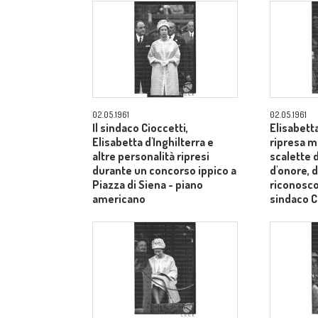
02.05.1961
02.05.1961
Il sindaco Cioccetti,
Elisabetta
Elisabetta d'Inghilterra e
ripresa m
altre personalità ripresi
scalette d
durante un concorso ippico a
d'onore, d
Piazza di Siena - piano
riconosco
americano
sindaco C
medi