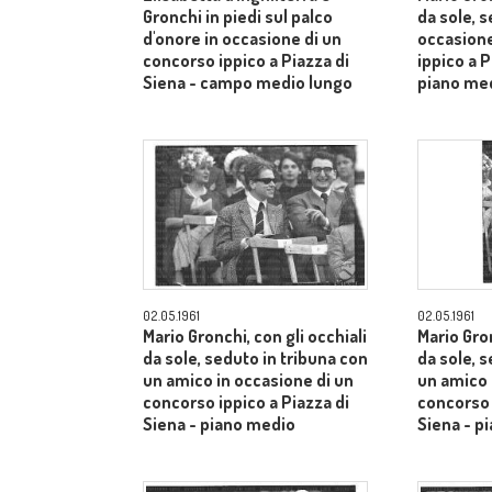
Gronchi in piedi sul palco
da sole, s
d'onore in occasione di un
occasione
concorso ippico a Piazza di
ippico a P
Siena - campo medio lungo
piano me
02.05.1961
02.05.1961
Mario Gronchi, con gli occhiali
Mario Gron
da sole, seduto in tribuna con
da sole, 
un amico in occasione di un
un amico 
concorso ippico a Piazza di
concorso 
Siena - piano medio
Siena - p