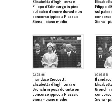
Elisabetta d'Inghilterra e
Elisabetta
Filippo d'Edinburgo in piedi
Filippo d'
sul palco d'onore durante un
sul palco
concorso ippico a Piazza di
concorso 
Siena - piano medio
Siena - p
02.05.1961
02.05.1961
Il sindaco Cioccetti,
Il sindaco
Elisabetta d'Inghilterra e
Elisabetta
Gronchi in posa durante un
Gronchi r
concorso ippico a Piazza di
concorso 
Siena - piano medio
Siena - p