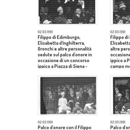
02.05.1961
02.05.1961
Filippo di Edimburgo,
Filippo d
Elisabetta d'Inghilterra,
Elisabetta
Gronchi e altre personalità
altre pers
sedute sul palco d'onore in
occasione
occasione di un concorso
ippico a P
ippico a Piazza di Siena -
campo m
campo medio
02.05.1961
02.05.1961
Palco d'onore con il Filippo
Palco d'o