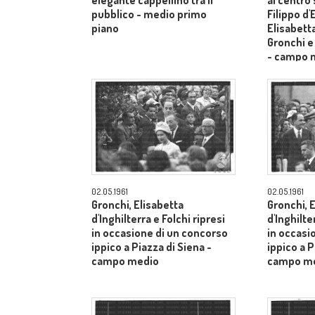
elegante cappellino tra il
al centro
pubblico - medio primo
Filippo d
piano
Elisabetta
Gronchi e
- campo 
02.05.1961
02.05.1961
Gronchi, Elisabetta
Gronchi, 
d'Inghilterra e Folchi ripresi
d'Inghilte
in occasione di un concorso
in occasi
ippico a Piazza di Siena -
ippico a P
campo medio
campo m