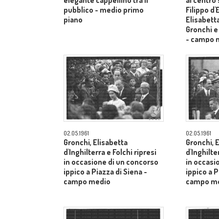
elegante cappellino tra il
al centro
pubblico - medio primo
Filippo d
piano
Elisabetta
Gronchi e
- campo 
02.05.1961
02.05.1961
Gronchi, Elisabetta
Gronchi, 
d'Inghilterra e Folchi ripresi
d'Inghilte
in occasione di un concorso
in occasi
ippico a Piazza di Siena -
ippico a P
campo medio
campo m