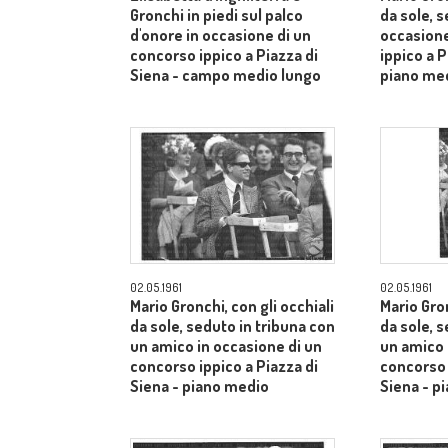
Gronchi in piedi sul palco
da sole, s
d'onore in occasione di un
occasione
concorso ippico a Piazza di
ippico a P
Siena - campo medio lungo
piano me
02.05.1961
02.05.1961
Mario Gronchi, con gli occhiali
Mario Gron
da sole, seduto in tribuna con
da sole, 
un amico in occasione di un
un amico 
concorso ippico a Piazza di
concorso 
Siena - piano medio
Siena - p