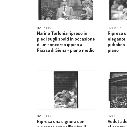
02.05.1961
02.05.1961
Marino Torlonia ripreso in
Ripresa u
piedi sugli spalti in occasione
elegante c
di un concorso ippico a
pubblico 
Piazza di Siena - piano medio
piano
02.05.1961
02.05.1961
Ripresa una signora con
Veduta de