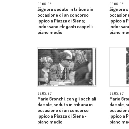
02.05.1961
02.05.1961
Signore sedute in tribuna in
Signore s
occasione di un concorso
occasione
ippico a Piazza di Siena;
ippico a P
indossano eleganti cappelli -
indossano
piano medio
piano me
02.05.1961
02.05.1961
Mario Gronchi, con gli occhiali
Mario Gron
da sole, seduto in tribuna in
da sole, s
occasione di un concorso
occasione
ippico a Piazza di Siena -
ippico a P
piano medio
piano me