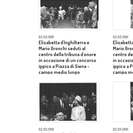
02.05.1961
02.05.1961
Elisabetta d'Inghilterra e
Elisabetta
Mario Gronchi seduti al
Mario Gro
centro della tribuna d'onore
centro de
in occasione di un concorso
in occasi
ippico a Piazza di Siena -
ippico a P
campo medio lungo
campo me
02.05.1961
02.05.1961