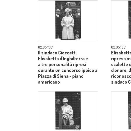
02.05.1961
02.05.1961
Il sindaco Cioccetti,
Elisabetta
Elisabetta d'Inghilterra e
ripresa m
altre personalità ripresi
scalette d
durante un concorso ippico a
d'onore, d
Piazza di Siena - piano
riconosco
americano
sindaco C
medi