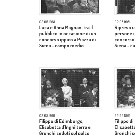
02.05.1961
02.05.1961
Luca e Anna Magnani tra il
Ripreso u
pubblico in occasione di un
persone i
concorso ippico a Piazza di
concorso 
Siena - campo medio
Siena - 
02.05.1961
02.05.1961
Filippo di Edimburgo,
Filippo d
Elisabetta d'Inghilterra e
Elisabetta
Gronchi seduti sul palco
Gronchi s