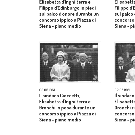
Elisabetta d'Inghilterra e
Elisabetta
Filippo d'Edinburgo in piedi
Filippo d'
sul palco d'onore durante un
sul palco
concorso ippico a Piazza di
concorso 
Siena - piano medio
Siena - p
02.05.1961
02.05.1961
Il sindaco Cioccetti,
Il sindaco
Elisabetta d'Inghilterra e
Elisabetta
Gronchi in posa durante un
Gronchi r
concorso ippico a Piazza di
concorso 
Siena - piano medio
Siena - p