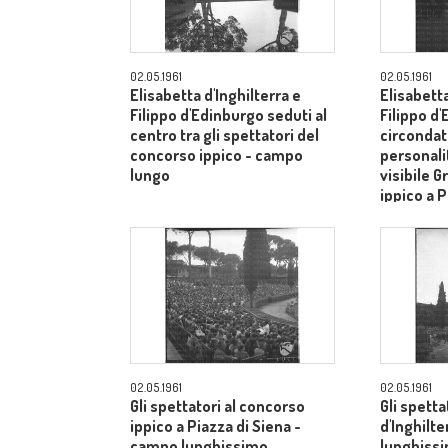
02.05.1961
02.05.1961
Elisabetta d'Inghilterra e
Elisabetta
Filippo d'Edinburgo seduti al
Filippo d
centro tra gli spettatori del
circondati
concorso ippico - campo
personalit
lungo
visibile G
ippico a P
campo lu
02.05.1961
02.05.1961
Gli spettatori al concorso
Gli spetta
ippico a Piazza di Siena -
d'Inghilt
campo lunghissimo
lunghiss