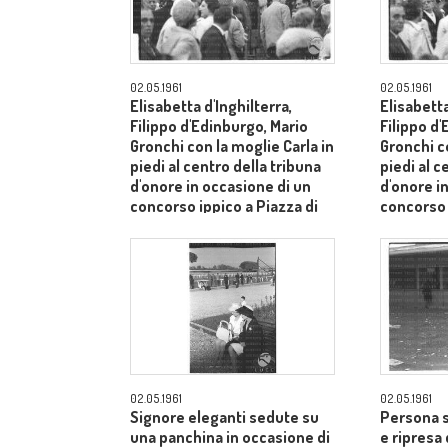
02.05.1961
02.05.1961
Elisabetta d'Inghilterra,
Elisabetta
Filippo d'Edinburgo, Mario
Filippo d
Gronchi con la moglie Carla in
Gronchi co
piedi al centro della tribuna
piedi al c
d'onore in occasione di un
d'onore i
concorso ippico a Piazza di
concorso 
Siena - campo medio lungo
Siena - 
02.05.1961
02.05.1961
Signore eleganti sedute su
Persona s
una panchina in occasione di
e ripresa 