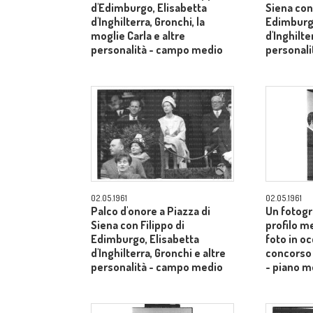
d'Edimburgo, Elisabetta
Siena con 
d'Inghilterra, Gronchi, la
Edimburgo
moglie Carla e altre
d'Inghilte
personalità - campo medio
personal
02.05.1961
02.05.1961
Palco d'onore a Piazza di
Un fotogr
Siena con Filippo di
profilo m
Edimburgo, Elisabetta
foto in o
d'Inghilterra, Gronchi e altre
concorso 
personalità - campo medio
- piano m