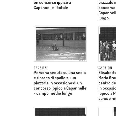
un concorso ippico a
piazzale 
Capannelle - totale
concorso 
Capannel
lungo
02.05.1961
02.05.1961
Persona seduta su una sedia
Elisabetta
e ripresa di spalle su un
Mario Gro
piazzale in occasione di un
centro de
concorso ippico a Capannelle
in occasi
- campo medio lungo
ippico a P
campo me