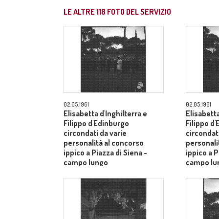
LE ALTRE
118
FOTO DEL SERVIZIO
02.05.1961
02.05.1961
Elisabetta d'Inghilterra e
Elisabetta
Filippo d'Edinburgo
Filippo d
circondati da varie
circondati
personalità al concorso
personali
ippico a Piazza di Siena -
ippico a P
campo lungo
campo lu