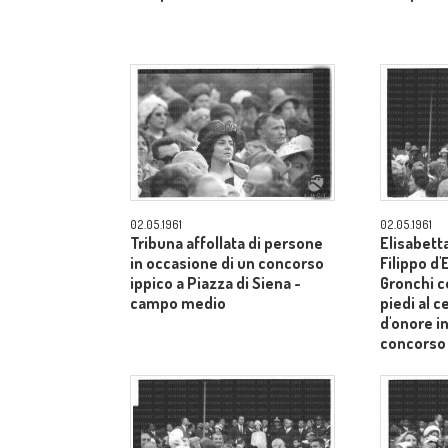
02.05.1961
02.05.1961
Tribuna affollata di persone
Elisabetta
in occasione di un concorso
Filippo d
ippico a Piazza di Siena -
Gronchi co
campo medio
piedi al c
d'onore i
concorso 
Siena - 