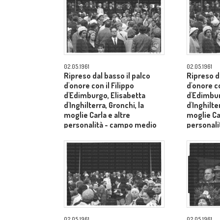
02.05.1961
02.05.1961
Ripreso dal basso il palco
Ripreso da
d'onore con il Filippo
d'onore co
d'Edimburgo, Elisabetta
d'Edimbur
d'Inghilterra, Gronchi, la
d'Inghilte
moglie Carla e altre
moglie Car
personalità - campo medio
personal
lungo
lungo
02.05.1961
02.05.1961