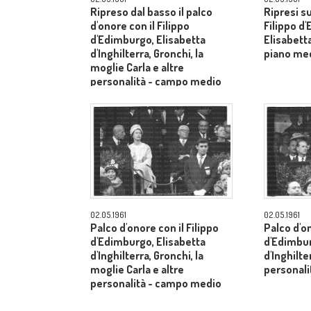
Ripreso dal basso il palco
Ripresi s
d'onore con il Filippo
Filippo d
d'Edimburgo, Elisabetta
Elisabetta
d'Inghilterra, Gronchi, la
piano me
moglie Carla e altre
personalità - campo medio
lungo
02.05.1961
02.05.1961
Palco d'onore con il Filippo
Palco d'on
d'Edimburgo, Elisabetta
d'Edimbur
d'Inghilterra, Gronchi, la
d'Inghilte
moglie Carla e altre
personal
personalità - campo medio