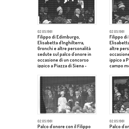
02.05.1961
02.05.1961
Filippo di Edimburgo,
Filippo d
Elisabetta d'Inghilterra,
Elisabetta
Gronchi e altre personalità
altre pers
sedute sul palco d'onore in
occasione
occasione di un concorso
ippico a P
ippico a Piazza di Siena -
campo m
campo medio
02.05.1961
02.05.1961
Palco d'onore con il Filippo
Palco d'o