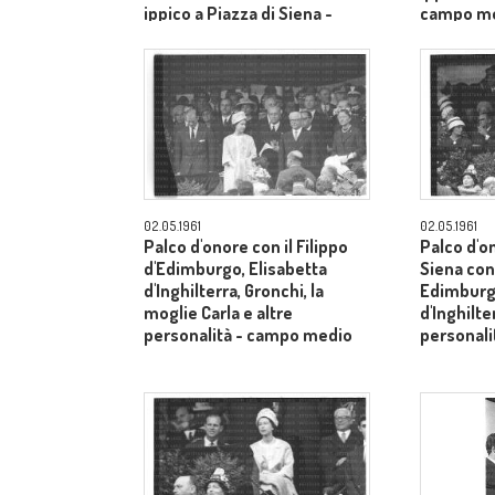
ippico a Piazza di Siena -
campo m
campo medio
02.05.1961
02.05.1961
Palco d'onore con il Filippo
Palco d'o
d'Edimburgo, Elisabetta
Siena con 
d'Inghilterra, Gronchi, la
Edimburgo
moglie Carla e altre
d'Inghilte
personalità - campo medio
personal