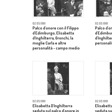
02.05.1961
02.05.1961
Palco d'onore con il Filippo
Palco d'on
d'Edimburgo, Elisabetta
d'Edimbur
d'Inghilterra, Gronchi, la
d'Inghilte
moglie Carla e altre
personal
personalità - campo medio
02.05.1961
02.05.1961
Elisabetta D'Inghilterra
Elisabetta
seduta sul palco d'onore in
seduta su