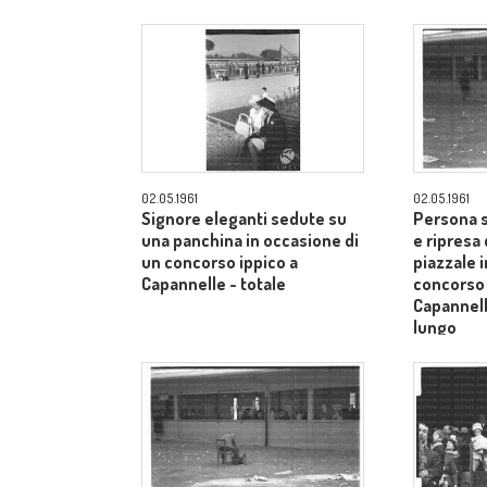
Siena - campo medio lungo
Siena - 
02.05.1961
02.05.1961
Signore eleganti sedute su
Persona s
una panchina in occasione di
e ripresa 
un concorso ippico a
piazzale 
Capannelle - totale
concorso 
Capannel
lungo