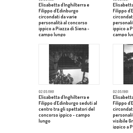
Elisabetta d'Inghilterra e
Elisabetta
Filippo d'Edinburgo
Filippo d
circondati da varie
circondati
personalità al concorso
personali
ippico a Piazza di Siena -
ippico a P
campo lungo
campo lu
02.05.1961
02.05.1961
Elisabetta d'Inghilterra e
Elisabetta
Filippo d'Edinburgo seduti al
Filippo d
centro tra gli spettatori del
circondati
concorso ippico - campo
personalit
lungo
visibile G
ippico a P
campo lu