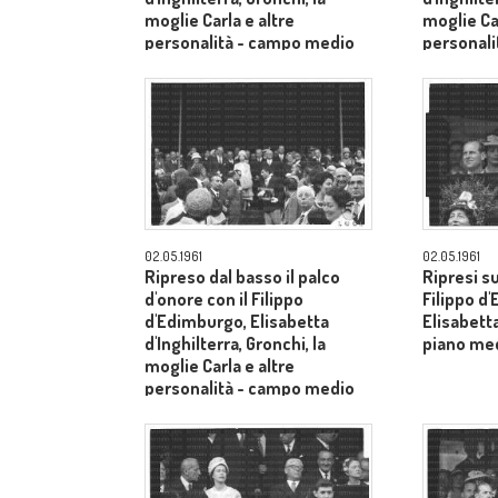
moglie Carla e altre
moglie Car
personalità - campo medio
personal
lungo
lungo
02.05.1961
02.05.1961
Ripreso dal basso il palco
Ripresi s
d'onore con il Filippo
Filippo d
d'Edimburgo, Elisabetta
Elisabetta
d'Inghilterra, Gronchi, la
piano me
moglie Carla e altre
personalità - campo medio
lungo