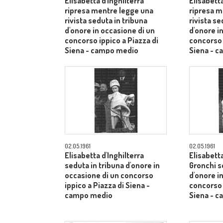
Elisabetta d'Inghilterra
Elisabetta
ripresa mentre legge una
ripresa m
rivista seduta in tribuna
rivista se
d'onore in occasione di un
d'onore i
concorso ippico a Piazza di
concorso 
Siena - campo medio
Siena - 
02.05.1961
02.05.1961
Elisabetta d'Inghilterra
Elisabetta
seduta in tribuna d'onore in
Gronchi s
occasione di un concorso
d'onore i
ippico a Piazza di Siena -
concorso 
campo medio
Siena - 