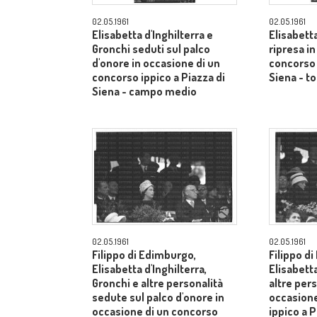
02.05.1961
02.05.1961
Elisabetta d'Inghilterra e
Elisabetta
Gronchi seduti sul palco
ripresa i
d'onore in occasione di un
concorso 
concorso ippico a Piazza di
Siena - to
Siena - campo medio
02.05.1961
02.05.1961
Filippo di Edimburgo,
Filippo d
Elisabetta d'Inghilterra,
Elisabetta
Gronchi e altre personalità
altre pers
sedute sul palco d'onore in
occasione
occasione di un concorso
ippico a P