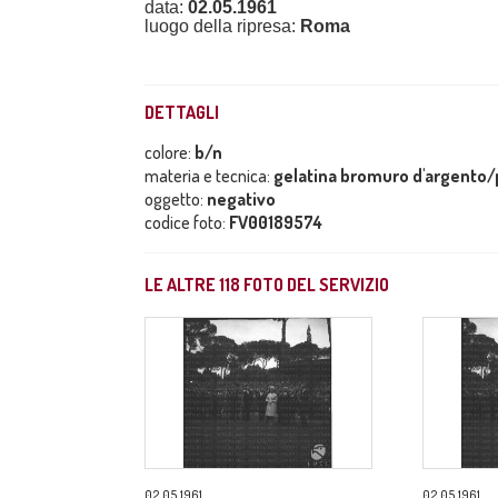
data:
02.05.1961
luogo della ripresa:
Roma
DETTAGLI
colore:
b/n
materia e tecnica:
gelatina bromuro d'argento/p
oggetto:
negativo
codice foto:
FV00189574
LE ALTRE
118
FOTO DEL SERVIZIO
02.05.1961
02.05.1961