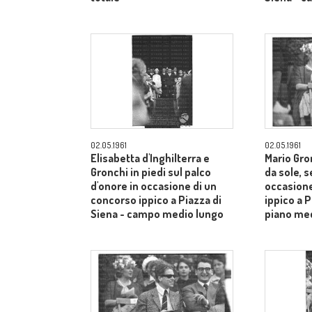
02.05.1961
02.05.1961
Elisabetta d'Inghilterra e
Mario Gron
Gronchi in piedi sul palco
da sole, s
d'onore in occasione di un
occasione
concorso ippico a Piazza di
ippico a P
Siena - campo medio lungo
piano me