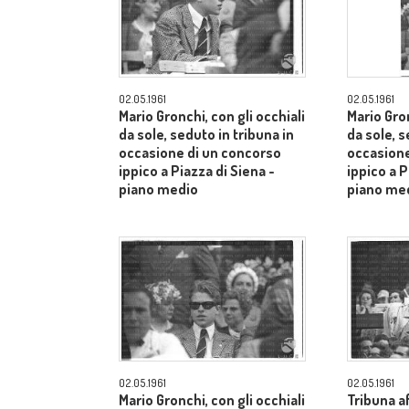
02.05.1961
02.05.1961
Mario Gronchi, con gli occhiali
Mario Gron
da sole, seduto in tribuna in
da sole, s
occasione di un concorso
occasione
ippico a Piazza di Siena -
ippico a P
piano medio
piano me
02.05.1961
02.05.1961
Mario Gronchi, con gli occhiali
Tribuna af