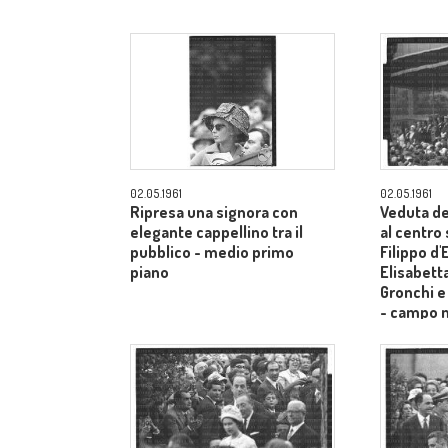
02.05.1961
02.05.1961
Ripresa una signora con
Veduta de
elegante cappellino tra il
al centro
pubblico - medio primo
Filippo d
piano
Elisabetta
Gronchi e
- campo 