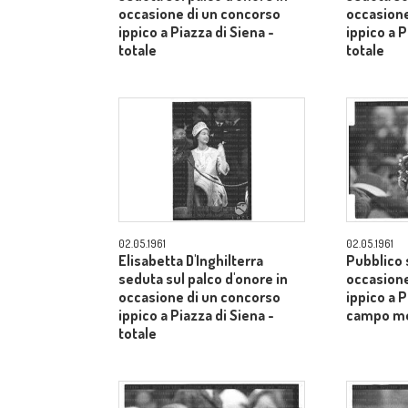
occasione di un concorso
occasione
ippico a Piazza di Siena -
ippico a P
totale
totale
02.05.1961
02.05.1961
Elisabetta D'Inghilterra
Pubblico s
seduta sul palco d'onore in
occasione
occasione di un concorso
ippico a P
ippico a Piazza di Siena -
campo m
totale