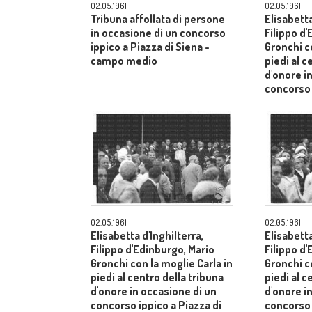
02.05.1961
02.05.1961
Tribuna affollata di persone
Elisabetta
in occasione di un concorso
Filippo d
ippico a Piazza di Siena -
Gronchi co
campo medio
piedi al c
d'onore i
concorso 
Siena - 
02.05.1961
02.05.1961
Elisabetta d'Inghilterra,
Elisabetta
Filippo d'Edinburgo, Mario
Filippo d
Gronchi con la moglie Carla in
Gronchi co
piedi al centro della tribuna
piedi al c
d'onore in occasione di un
d'onore i
concorso ippico a Piazza di
concorso 