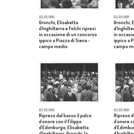
02.05.1961
02.05.1961
Gronchi, Elisabetta
Gronchi, 
d'Inghilterra e Folchi ripresi
d'Inghilte
in occasione di un concorso
in occasi
ippico a Piazza di Siena -
ippico a P
campo medio
campo m
02.05.1961
02.05.1961
Ripreso dal basso il palco
Ripreso da
d'onore con il Filippo
d'onore co
d'Edimburgo, Elisabetta
d'Edimbur
d'Inghilterra, Gronchi, la
d'Inghilte