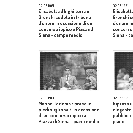
02.05.1961
02.05.1961
Elisabetta d'Inghilterra e
Elisabetta
Gronchi seduta in tribuna
Gronchi s
d'onore in occasione di un
d'onore i
concorso ippico a Piazza di
concorso 
Siena - campo medio
Siena - 
02.05.1961
02.05.1961
Marino Torlonia ripreso in
Ripresa u
piedi sugli spalti in occasione
elegante c
di un concorso ippico a
pubblico 
Piazza di Siena - piano medio
piano