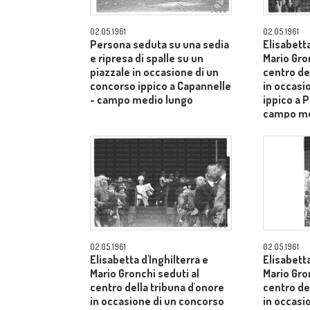
02.05.1961
02.05.1961
Persona seduta su una sedia
Elisabetta
e ripresa di spalle su un
Mario Gro
piazzale in occasione di un
centro de
concorso ippico a Capannelle
in occasi
- campo medio lungo
ippico a P
campo me
02.05.1961
02.05.1961
Elisabetta d'Inghilterra e
Elisabetta
Mario Gronchi seduti al
Mario Gro
centro della tribuna d'onore
centro de
in occasione di un concorso
in occasi