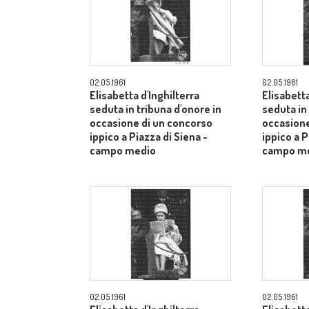
02.05.1961
02.05.1961
Elisabetta d'Inghilterra
Elisabetta
seduta in tribuna d'onore in
seduta in
occasione di un concorso
occasione
ippico a Piazza di Siena -
ippico a P
campo medio
campo m
02.05.1961
02.05.1961