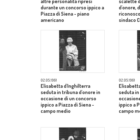
altre personalità ripresi
scalette d
durante un concorso ippico a
d'onore, d
Piazza di Siena - piano
riconosco
americano
sindaco C
medi
02.05.1961
02.05.1961
Elisabetta d'Inghilterra
Elisabetta
seduta in tribuna d'onore in
seduta in
occasione di un concorso
occasione
ippico a Piazza di Siena -
ippico a P
campo medio
campo m