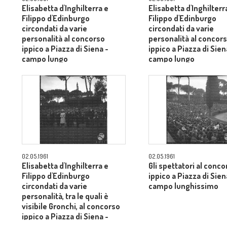
Elisabetta d'Inghilterra e
Elisabetta d'Inghilterr
Filippo d'Edinburgo
Filippo d'Edinburgo
circondati da varie
circondati da varie
personalità al concorso
personalità al concor
ippico a Piazza di Siena -
ippico a Piazza di Sien
campo lungo
campo lungo
02.05.1961
02.05.1961
Elisabetta d'Inghilterra e
Gli spettatori al conco
Filippo d'Edinburgo
ippico a Piazza di Sien
circondati da varie
campo lunghissimo
personalità, tra le quali è
visibile Gronchi, al concorso
ippico a Piazza di Siena -
campo lungo