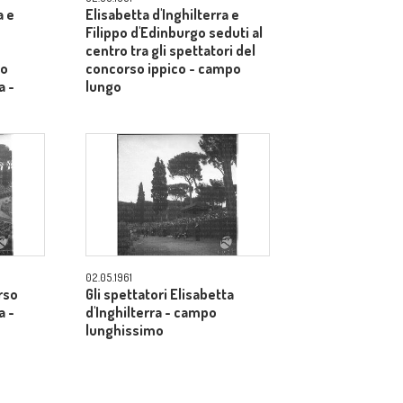
a e
Elisabetta d'Inghilterra e
Filippo d'Edinburgo seduti al
centro tra gli spettatori del
so
concorso ippico - campo
a -
lungo
02.05.1961
rso
Gli spettatori Elisabetta
a -
d'Inghilterra - campo
lunghissimo