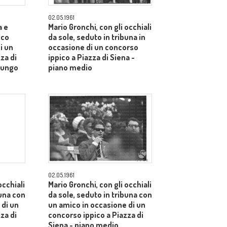
02.05.1961
a e
Mario Gronchi, con gli occhiali
lco
da sole, seduto in tribuna in
i un
occasione di un concorso
za di
ippico a Piazza di Siena -
lungo
piano medio
02.05.1961
occhiali
Mario Gronchi, con gli occhiali
buna con
da sole, seduto in tribuna con
 di un
un amico in occasione di un
za di
concorso ippico a Piazza di
Siena - piano medio