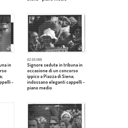
02.05.1961
una in
Signore sedute in tribuna in
orso
occasione di un concorso
a;
ippico a Piazza di Siena;
pelli -
indossano eleganti cappelli -
piano medio