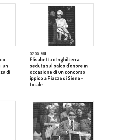
02.05.1961
lco
Elisabetta d'Inghilterra
i un
seduta sul palco d'onore in
za di
occasione di un concorso
ippico a Piazza di Siena -
totale