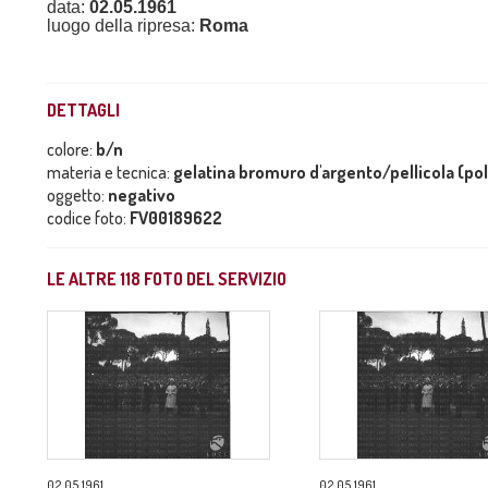
data:
02.05.1961
luogo della ripresa:
Roma
DETTAGLI
colore:
b/n
materia e tecnica:
gelatina bromuro d'argento/pellicola (po
oggetto:
negativo
codice foto:
FV00189622
LE ALTRE
118
FOTO DEL SERVIZIO
02.05.1961
02.05.1961