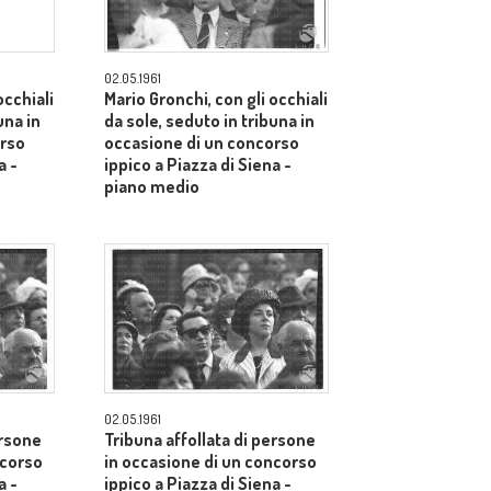
02.05.1961
occhiali
Mario Gronchi, con gli occhiali
una in
da sole, seduto in tribuna in
orso
occasione di un concorso
a -
ippico a Piazza di Siena -
piano medio
02.05.1961
ersone
Tribuna affollata di persone
ncorso
in occasione di un concorso
a -
ippico a Piazza di Siena -