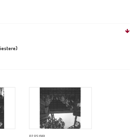
liestere)
02.05.1961