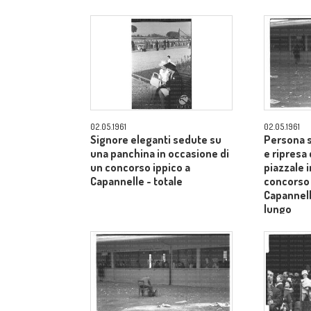
Siena - campo medio lungo
Siena - 
02.05.1961
02.05.1961
Signore eleganti sedute su
Persona s
una panchina in occasione di
e ripresa 
un concorso ippico a
piazzale 
Capannelle - totale
concorso 
Capannel
lungo