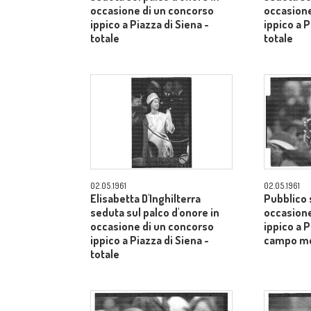
occasione di un concorso
occasione
ippico a Piazza di Siena -
ippico a P
totale
totale
02.05.1961
02.05.1961
Elisabetta D'Inghilterra
Pubblico s
seduta sul palco d'onore in
occasione
occasione di un concorso
ippico a P
ippico a Piazza di Siena -
campo m
totale