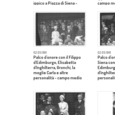
ippico a Piazza di Siena -
campo m
campo medio
02.05.1961
02.05.1961
Palco d'onore con il Filippo
Palco d'o
d'Edimburgo, Elisabetta
Siena con 
d'Inghilterra, Gronchi, la
Edimburgo
moglie Carla e altre
d'Inghilte
personalità - campo medio
personal