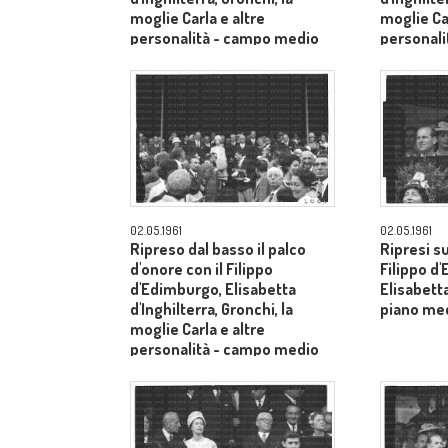
moglie Carla e altre
moglie Car
personalità - campo medio
personal
lungo
lungo
02.05.1961
02.05.1961
Ripreso dal basso il palco
Ripresi s
d'onore con il Filippo
Filippo d
d'Edimburgo, Elisabetta
Elisabetta
d'Inghilterra, Gronchi, la
piano me
moglie Carla e altre
personalità - campo medio
lungo