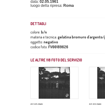
data:
02.05.1961
luogo della ripresa:
Roma
DETTAGLI
colore:
b/n
materia e tecnica:
gelatina bromuro d'argento/p
oggetto:
negativo
codice foto:
FV00189626
LE ALTRE
118
FOTO DEL SERVIZIO
02.05.1961
02.05.1961