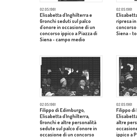
02.05.1961
02.05.1961
Elisabetta d'Inghilterra e
Elisabetta
Gronchi seduti sul palco
ripresa i
d'onore in occasione di un
concorso 
concorso ippico a Piazza di
Siena - to
Siena - campo medio
02.05.1961
02.05.1961
Filippo di Edimburgo,
Filippo d
Elisabetta d'Inghilterra,
Elisabetta
Gronchi e altre personalità
altre pers
sedute sul palco d'onore in
occasione
occasione di un concorso
ippico a P