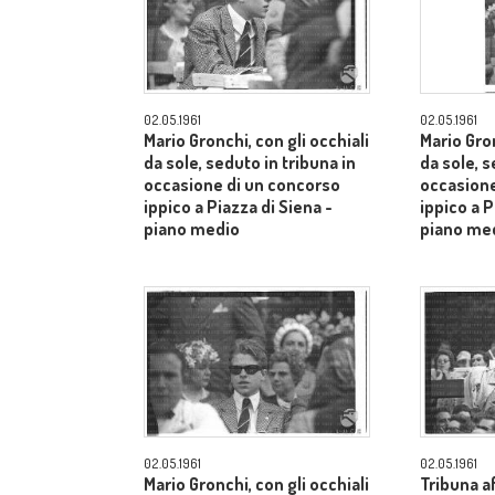
02.05.1961
02.05.1961
Mario Gronchi, con gli occhiali
Mario Gron
da sole, seduto in tribuna in
da sole, s
occasione di un concorso
occasione
ippico a Piazza di Siena -
ippico a P
piano medio
piano me
02.05.1961
02.05.1961
Mario Gronchi, con gli occhiali
Tribuna af