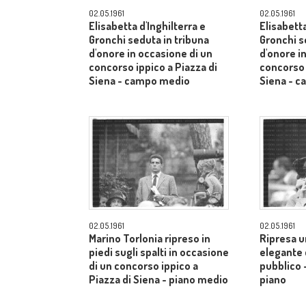
02.05.1961
02.05.1961
Elisabetta d'Inghilterra e
Elisabetta
Gronchi seduta in tribuna
Gronchi s
d'onore in occasione di un
d'onore i
concorso ippico a Piazza di
concorso 
Siena - campo medio
Siena - 
02.05.1961
02.05.1961
Marino Torlonia ripreso in
Ripresa u
piedi sugli spalti in occasione
elegante c
di un concorso ippico a
pubblico 
Piazza di Siena - piano medio
piano