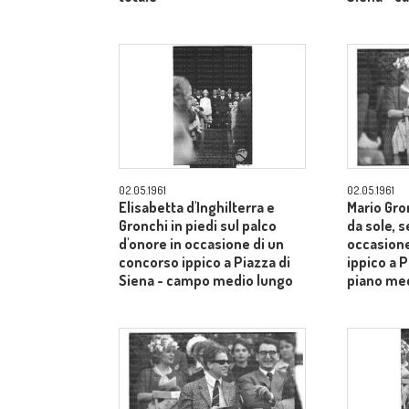
02.05.1961
02.05.1961
Elisabetta d'Inghilterra e
Mario Gron
Gronchi in piedi sul palco
da sole, s
d'onore in occasione di un
occasione
concorso ippico a Piazza di
ippico a P
Siena - campo medio lungo
piano me