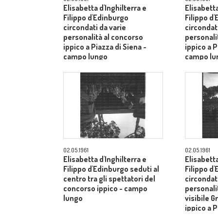
Elisabetta d'Inghilterra e
Elisabetta
Filippo d'Edinburgo
Filippo d
circondati da varie
circondati
personalità al concorso
personali
ippico a Piazza di Siena -
ippico a P
campo lungo
campo lu
02.05.1961
02.05.1961
Elisabetta d'Inghilterra e
Elisabetta
Filippo d'Edinburgo seduti al
Filippo d
centro tra gli spettatori del
circondati
concorso ippico - campo
personalit
lungo
visibile G
ippico a P
campo lu