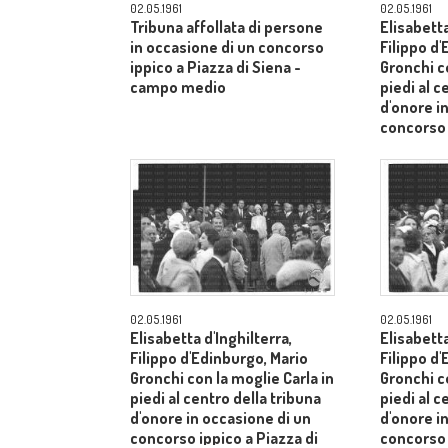
02.05.1961
02.05.1961
Tribuna affollata di persone
Elisabetta
in occasione di un concorso
Filippo d
ippico a Piazza di Siena -
Gronchi co
campo medio
piedi al c
d'onore i
concorso 
Siena - 
02.05.1961
02.05.1961
Elisabetta d'Inghilterra,
Elisabetta
Filippo d'Edinburgo, Mario
Filippo d
Gronchi con la moglie Carla in
Gronchi co
piedi al centro della tribuna
piedi al c
d'onore in occasione di un
d'onore i
concorso ippico a Piazza di
concorso 