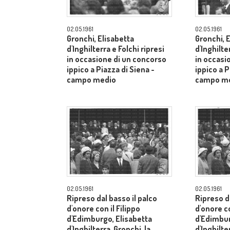
02.05.1961
02.05.1961
Gronchi, Elisabetta
Gronchi, 
d'Inghilterra e Folchi ripresi
d'Inghilte
in occasione di un concorso
in occasi
ippico a Piazza di Siena -
ippico a P
campo medio
campo m
02.05.1961
02.05.1961
Ripreso dal basso il palco
Ripreso da
d'onore con il Filippo
d'onore co
d'Edimburgo, Elisabetta
d'Edimbur
d'Inghilterra, Gronchi, la
d'Inghilte