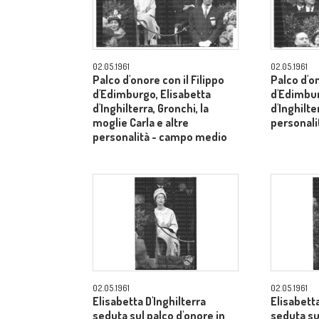
02.05.1961
02.05.1961
Palco d'onore con il Filippo
Palco d'on
d'Edimburgo, Elisabetta
d'Edimbur
d'Inghilterra, Gronchi, la
d'Inghilte
moglie Carla e altre
personal
personalità - campo medio
02.05.1961
02.05.1961
Elisabetta D'Inghilterra
Elisabetta
seduta sul palco d'onore in
seduta su