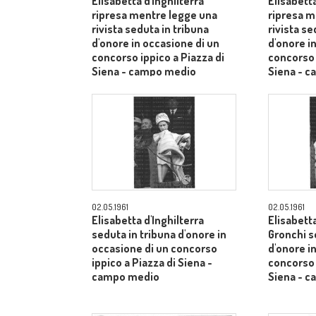
Elisabetta d'Inghilterra
Elisabetta
ripresa mentre legge una
ripresa m
rivista seduta in tribuna
rivista se
d'onore in occasione di un
d'onore i
concorso ippico a Piazza di
concorso 
Siena - campo medio
Siena - 
02.05.1961
02.05.1961
Elisabetta d'Inghilterra
Elisabetta
seduta in tribuna d'onore in
Gronchi s
occasione di un concorso
d'onore i
ippico a Piazza di Siena -
concorso 
campo medio
Siena - 