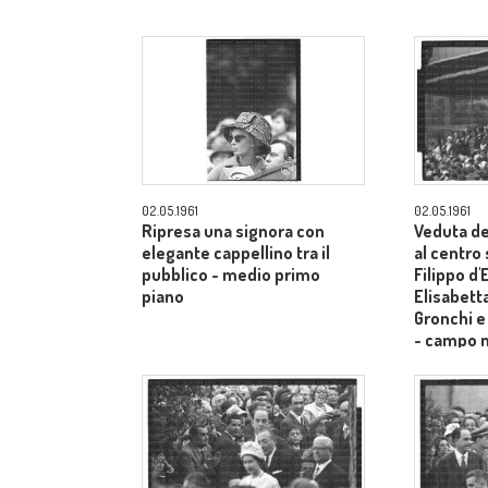
02.05.1961
02.05.1961
Ripresa una signora con
Veduta de
elegante cappellino tra il
al centro
pubblico - medio primo
Filippo d
piano
Elisabetta
Gronchi e
- campo 