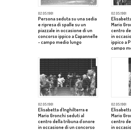
02.05.1961
02.05.1961
Persona seduta su una sedia
Elisabetta
e ripresa di spalle su un
Mario Gro
piazzale in occasione di un
centro de
concorso ippico a Capannelle
in occasi
- campo medio lungo
ippico a P
campo me
02.05.1961
02.05.1961
Elisabetta d'Inghilterra e
Elisabetta
Mario Gronchi seduti al
Mario Gro
centro della tribuna d'onore
centro de
in occasione di un concorso
in occasi