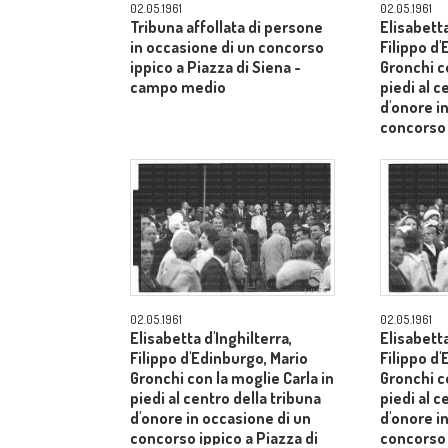
02.05.1961
02.05.1961
Tribuna affollata di persone
Elisabetta
in occasione di un concorso
Filippo d
ippico a Piazza di Siena -
Gronchi co
campo medio
piedi al c
d'onore i
concorso 
Siena - 
02.05.1961
02.05.1961
Elisabetta d'Inghilterra,
Elisabetta
Filippo d'Edinburgo, Mario
Filippo d
Gronchi con la moglie Carla in
Gronchi co
piedi al centro della tribuna
piedi al c
d'onore in occasione di un
d'onore i
concorso ippico a Piazza di
concorso 