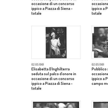
occasione di un concorso
occasione
ippico a Piazza di Siena -
ippico a P
totale
totale
02.05.1961
02.05.1961
Elisabetta D'Inghilterra
Pubblico s
seduta sul palco d'onore in
occasione
occasione di un concorso
ippico a P
ippico a Piazza di Siena -
campo m
totale