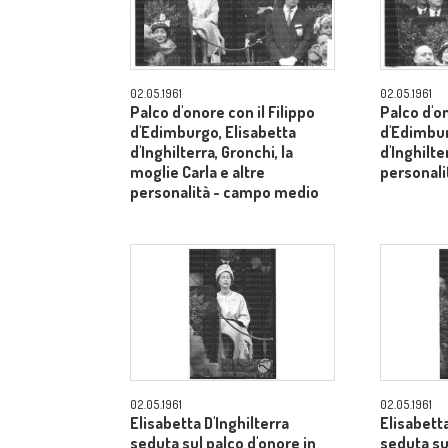
02.05.1961
02.05.1961
Palco d'onore con il Filippo
Palco d'on
d'Edimburgo, Elisabetta
d'Edimbur
d'Inghilterra, Gronchi, la
d'Inghilte
moglie Carla e altre
personal
personalità - campo medio
02.05.1961
02.05.1961
Elisabetta D'Inghilterra
Elisabetta
seduta sul palco d'onore in
seduta su