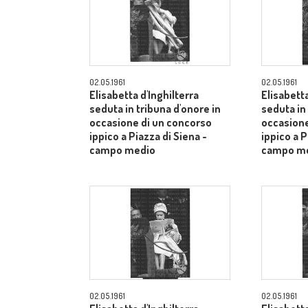
02.05.1961
02.05.1961
Elisabetta d'Inghilterra
Elisabetta
seduta in tribuna d'onore in
seduta in
occasione di un concorso
occasione
ippico a Piazza di Siena -
ippico a P
campo medio
campo m
02.05.1961
02.05.1961