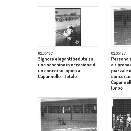
Siena - campo medio lungo
Siena - 
02.05.1961
02.05.1961
Signore eleganti sedute su
Persona s
una panchina in occasione di
e ripresa 
un concorso ippico a
piazzale 
Capannelle - totale
concorso 
Capannel
lungo