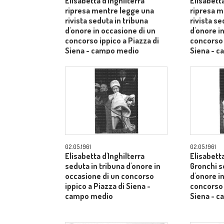
Elisabetta d'Inghilterra
Elisabetta
ripresa mentre legge una
ripresa m
rivista seduta in tribuna
rivista se
d'onore in occasione di un
d'onore i
concorso ippico a Piazza di
concorso 
Siena - campo medio
Siena - 
02.05.1961
02.05.1961
Elisabetta d'Inghilterra
Elisabetta
seduta in tribuna d'onore in
Gronchi s
occasione di un concorso
d'onore i
ippico a Piazza di Siena -
concorso 
campo medio
Siena - 