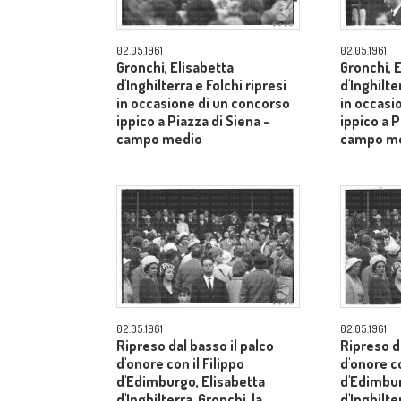
02.05.1961
02.05.1961
Gronchi, Elisabetta
Gronchi, 
d'Inghilterra e Folchi ripresi
d'Inghilte
in occasione di un concorso
in occasi
ippico a Piazza di Siena -
ippico a P
campo medio
campo m
02.05.1961
02.05.1961
Ripreso dal basso il palco
Ripreso da
d'onore con il Filippo
d'onore co
d'Edimburgo, Elisabetta
d'Edimbur
d'Inghilterra, Gronchi, la
d'Inghilte