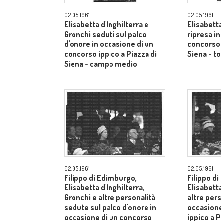
02.05.1961
02.05.1961
Elisabetta d'Inghilterra e
Elisabetta
Gronchi seduti sul palco
ripresa i
d'onore in occasione di un
concorso 
concorso ippico a Piazza di
Siena - to
Siena - campo medio
02.05.1961
02.05.1961
Filippo di Edimburgo,
Filippo d
Elisabetta d'Inghilterra,
Elisabetta
Gronchi e altre personalità
altre pers
sedute sul palco d'onore in
occasione
occasione di un concorso
ippico a P