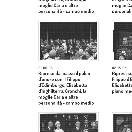
moglie Carla e altre
moglie Car
personalità - campo medio
personal
lungo
lungo
02.05.1961
02.05.1961
Ripreso dal basso il palco
Ripresi s
d'onore con il Filippo
Filippo d
d'Edimburgo, Elisabetta
Elisabetta
d'Inghilterra, Gronchi, la
piano me
moglie Carla e altre
personalità - campo medio
lungo