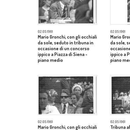
02.05.1961
02.05.1961
Mario Gronchi, con gli occhiali
Mario Gron
da sole, seduto in tribuna in
da sole, s
occasione di un concorso
occasione
ippico a Piazza di Siena -
ippico a P
piano medio
piano me
02.05.1961
02.05.1961
Mario Gronchi, con gli occhiali
Tribuna af