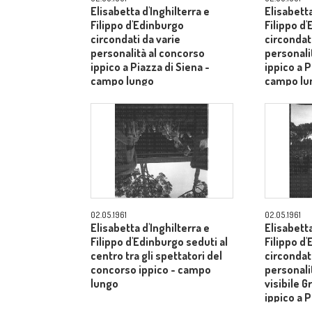
Elisabetta d'Inghilterra e
Elisabetta
Filippo d'Edinburgo
Filippo d
circondati da varie
circondati
personalità al concorso
personali
ippico a Piazza di Siena -
ippico a P
campo lungo
campo lu
02.05.1961
02.05.1961
Elisabetta d'Inghilterra e
Elisabetta
Filippo d'Edinburgo seduti al
Filippo d
centro tra gli spettatori del
circondati
concorso ippico - campo
personalit
lungo
visibile G
ippico a P
campo lu