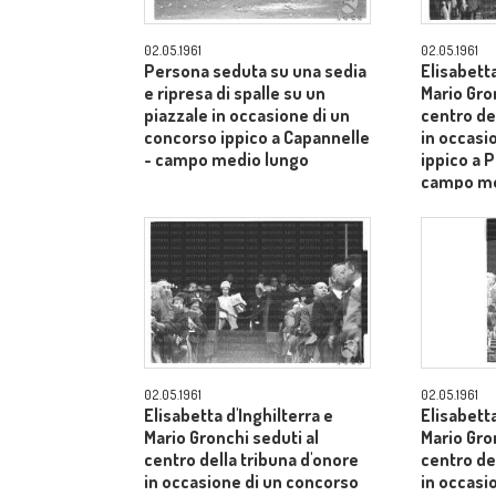
02.05.1961
02.05.1961
Persona seduta su una sedia
Elisabetta
e ripresa di spalle su un
Mario Gro
piazzale in occasione di un
centro de
concorso ippico a Capannelle
in occasi
- campo medio lungo
ippico a P
campo me
02.05.1961
02.05.1961
Elisabetta d'Inghilterra e
Elisabetta
Mario Gronchi seduti al
Mario Gro
centro della tribuna d'onore
centro de
in occasione di un concorso
in occasi