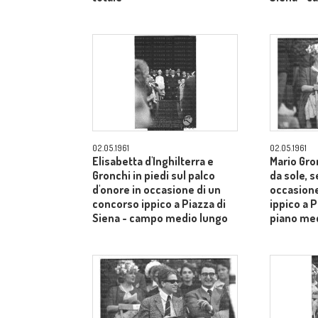
02.05.1961
02.05.1961
Elisabetta d'Inghilterra e
Mario Gron
Gronchi in piedi sul palco
da sole, s
d'onore in occasione di un
occasione
concorso ippico a Piazza di
ippico a P
Siena - campo medio lungo
piano me