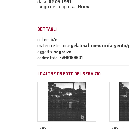
data:
02.05.1961
luogo della ripresa:
Roma
DETTAGLI
colore:
b/n
materia e tecnica:
gelatina bromuro d'argento/p
oggetto:
negativo
codice foto:
FV00189631
LE ALTRE
118
FOTO DEL SERVIZIO
02.05.1961
02.05.1961