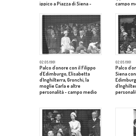
ippico a Piazza di Siena -
campo m
campo medio
02.05.1961
02.05.1961
Palco d'onore con il Filippo
Palco d'o
d'Edimburgo, Elisabetta
Siena con 
d'Inghilterra, Gronchi, la
Edimburgo
moglie Carla e altre
d'Inghilte
personalità - campo medio
personal