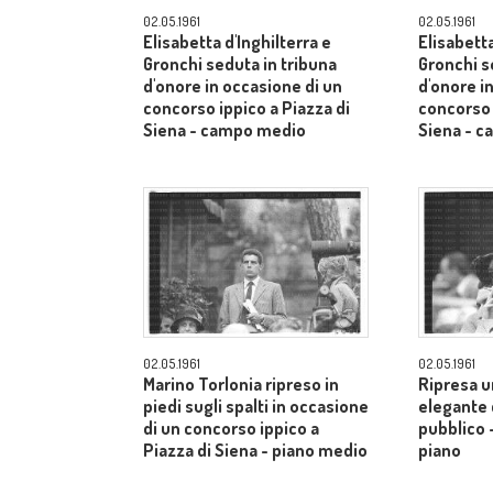
02.05.1961
02.05.1961
Elisabetta d'Inghilterra e
Elisabetta
Gronchi seduta in tribuna
Gronchi s
d'onore in occasione di un
d'onore i
concorso ippico a Piazza di
concorso 
Siena - campo medio
Siena - 
02.05.1961
02.05.1961
Marino Torlonia ripreso in
Ripresa u
piedi sugli spalti in occasione
elegante c
di un concorso ippico a
pubblico 
Piazza di Siena - piano medio
piano