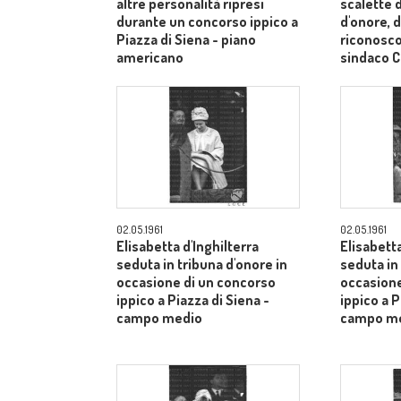
altre personalità ripresi
scalette d
durante un concorso ippico a
d'onore, d
Piazza di Siena - piano
riconosco
americano
sindaco C
medi
02.05.1961
02.05.1961
Elisabetta d'Inghilterra
Elisabetta
seduta in tribuna d'onore in
seduta in
occasione di un concorso
occasione
ippico a Piazza di Siena -
ippico a P
campo medio
campo m