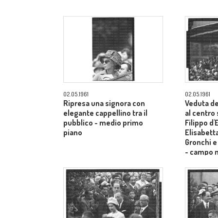
02.05.1961
02.05.1961
Ripresa una signora con
Veduta de
elegante cappellino tra il
al centro
pubblico - medio primo
Filippo d
piano
Elisabetta
Gronchi e
- campo 