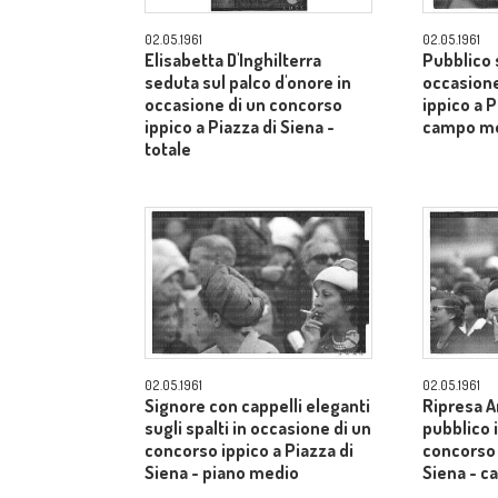
02.05.1961
02.05.1961
Elisabetta D'Inghilterra
Pubblico s
seduta sul palco d'onore in
occasione
occasione di un concorso
ippico a P
ippico a Piazza di Siena -
campo m
totale
02.05.1961
02.05.1961
Signore con cappelli eleganti
Ripresa A
sugli spalti in occasione di un
pubblico 
concorso ippico a Piazza di
concorso 
Siena - piano medio
Siena - 