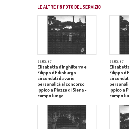
LE ALTRE
118
FOTO DEL SERVIZIO
02.05.1961
02.05.1961
Elisabetta d'Inghilterra e
Elisabetta
Filippo d'Edinburgo
Filippo d
circondati da varie
circondati
personalità al concorso
personali
ippico a Piazza di Siena -
ippico a P
campo lungo
campo lu