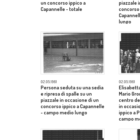
un concorso ippico a
piazzale 
Capannelle - totale
concorso 
Capannel
lungo
02.05.1961
02.05.1961
Persona seduta su una sedia
Elisabetta
e ripresa di spalle su un
Mario Gro
piazzale in occasione di un
centro de
concorso ippico a Capannelle
in occasi
- campo medio lungo
ippico a P
campo me