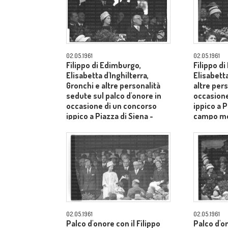
02.05.1961
02.05.1961
Filippo di Edimburgo,
Filippo d
Elisabetta d'Inghilterra,
Elisabetta
Gronchi e altre personalità
altre pers
sedute sul palco d'onore in
occasione
occasione di un concorso
ippico a P
ippico a Piazza di Siena -
campo m
campo medio
02.05.1961
02.05.1961
Palco d'onore con il Filippo
Palco d'o