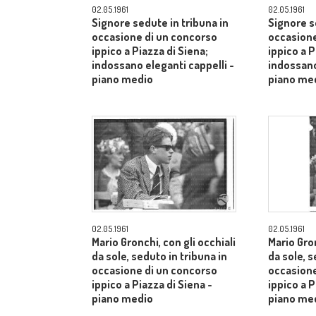
02.05.1961
02.05.1961
Signore sedute in tribuna in
Signore s
occasione di un concorso
occasione
ippico a Piazza di Siena;
ippico a P
indossano eleganti cappelli -
indossano
piano medio
piano me
02.05.1961
02.05.1961
Mario Gronchi, con gli occhiali
Mario Gron
da sole, seduto in tribuna in
da sole, s
occasione di un concorso
occasione
ippico a Piazza di Siena -
ippico a P
piano medio
piano me