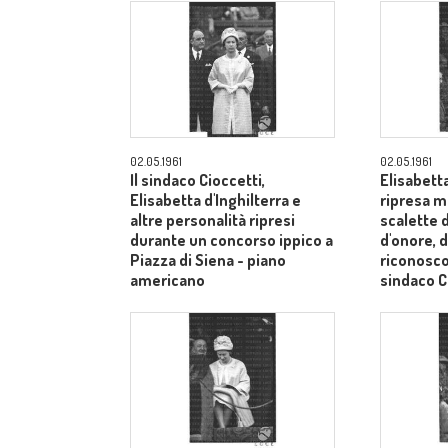
02.05.1961
02.05.1961
Il sindaco Cioccetti,
Elisabetta
Elisabetta d'Inghilterra e
ripresa m
altre personalità ripresi
scalette d
durante un concorso ippico a
d'onore, d
Piazza di Siena - piano
riconosco
americano
sindaco C
medi