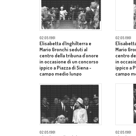
02.05.1961
02.05.1961
Elisabetta d'Inghilterra e
Elisabetta
Mario Gronchi seduti al
Mario Gro
centro della tribuna d'onore
centro de
in occasione di un concorso
in occasi
ippico a Piazza di Siena -
ippico a P
campo medio lungo
campo me
02.05.1961
02.05.1961