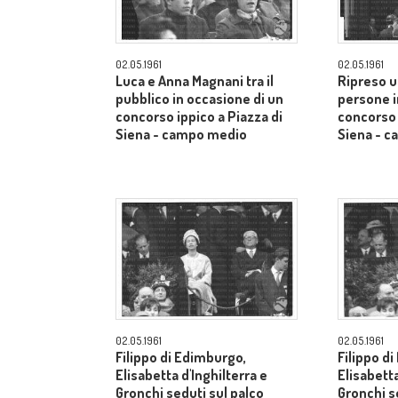
02.05.1961
02.05.1961
Luca e Anna Magnani tra il
Ripreso u
pubblico in occasione di un
persone i
concorso ippico a Piazza di
concorso 
Siena - campo medio
Siena - 
02.05.1961
02.05.1961
Filippo di Edimburgo,
Filippo d
Elisabetta d'Inghilterra e
Elisabetta
Gronchi seduti sul palco
Gronchi s