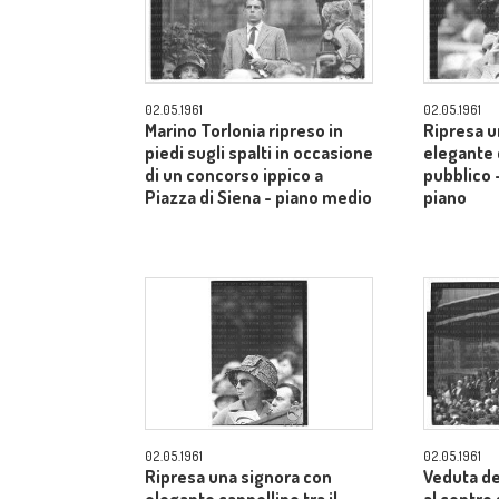
02.05.1961
02.05.1961
Marino Torlonia ripreso in
Ripresa u
piedi sugli spalti in occasione
elegante c
di un concorso ippico a
pubblico 
Piazza di Siena - piano medio
piano
02.05.1961
02.05.1961
Ripresa una signora con
Veduta de