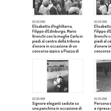
02.05.1961
02.05.1961
Elisabetta d'Inghilterra,
Elisabetta
Filippo d'Edinburgo, Mario
Filippo d
Gronchi con la moglie Carla in
Gronchi co
piedi al centro della tribuna
piedi al c
d'onore in occasione di un
d'onore i
concorso ippico a Piazza di
concorso 
Siena - campo medio lungo
Siena - 
02.05.1961
02.05.1961
Signore eleganti sedute su
Persona s
una panchina in occasione di
e ripresa 