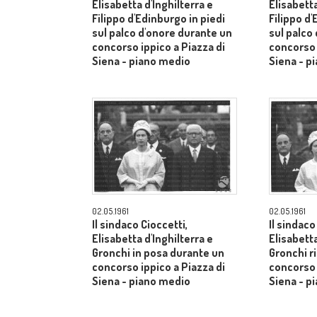
Elisabetta d'Inghilterra e
Elisabetta
Filippo d'Edinburgo in piedi
Filippo d'
sul palco d'onore durante un
sul palco
concorso ippico a Piazza di
concorso 
Siena - piano medio
Siena - p
02.05.1961
02.05.1961
Il sindaco Cioccetti,
Il sindaco
Elisabetta d'Inghilterra e
Elisabetta
Gronchi in posa durante un
Gronchi r
concorso ippico a Piazza di
concorso 
Siena - piano medio
Siena - p