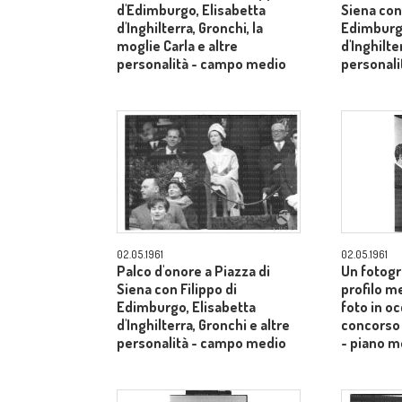
d'Edimburgo, Elisabetta
Siena con 
d'Inghilterra, Gronchi, la
Edimburgo
moglie Carla e altre
d'Inghilte
personalità - campo medio
personal
02.05.1961
02.05.1961
Palco d'onore a Piazza di
Un fotogr
Siena con Filippo di
profilo m
Edimburgo, Elisabetta
foto in o
d'Inghilterra, Gronchi e altre
concorso 
personalità - campo medio
- piano m