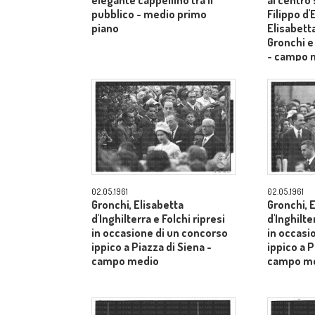
elegante cappellino tra il
al centro
pubblico - medio primo
Filippo d
piano
Elisabetta
Gronchi e
- campo 
02.05.1961
02.05.1961
Gronchi, Elisabetta
Gronchi, 
d'Inghilterra e Folchi ripresi
d'Inghilte
in occasione di un concorso
in occasi
ippico a Piazza di Siena -
ippico a P
campo medio
campo m