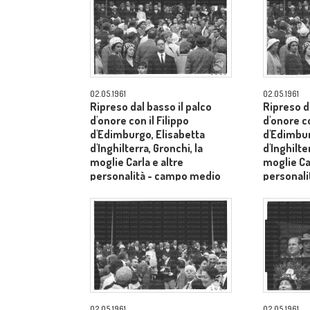
02.05.1961
02.05.1961
Ripreso dal basso il palco
Ripreso da
d'onore con il Filippo
d'onore co
d'Edimburgo, Elisabetta
d'Edimbur
d'Inghilterra, Gronchi, la
d'Inghilte
moglie Carla e altre
moglie Car
personalità - campo medio
personal
lungo
lungo
02.05.1961
02.05.1961