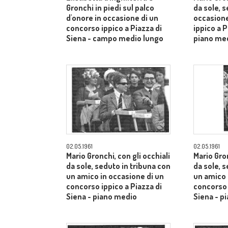
Gronchi in piedi sul palco
da sole, s
d'onore in occasione di un
occasione
concorso ippico a Piazza di
ippico a P
Siena - campo medio lungo
piano me
02.05.1961
02.05.1961
Mario Gronchi, con gli occhiali
Mario Gron
da sole, seduto in tribuna con
da sole, 
un amico in occasione di un
un amico 
concorso ippico a Piazza di
concorso 
Siena - piano medio
Siena - p