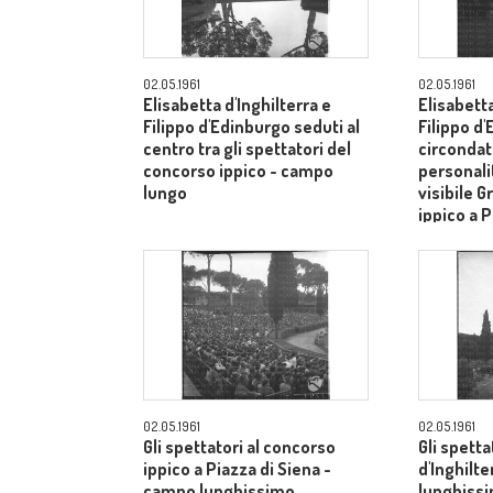
02.05.1961
02.05.1961
Elisabetta d'Inghilterra e
Elisabetta
Filippo d'Edinburgo seduti al
Filippo d
centro tra gli spettatori del
circondati
concorso ippico - campo
personalit
lungo
visibile G
ippico a P
campo lu
02.05.1961
02.05.1961
Gli spettatori al concorso
Gli spetta
ippico a Piazza di Siena -
d'Inghilt
campo lunghissimo
lunghiss