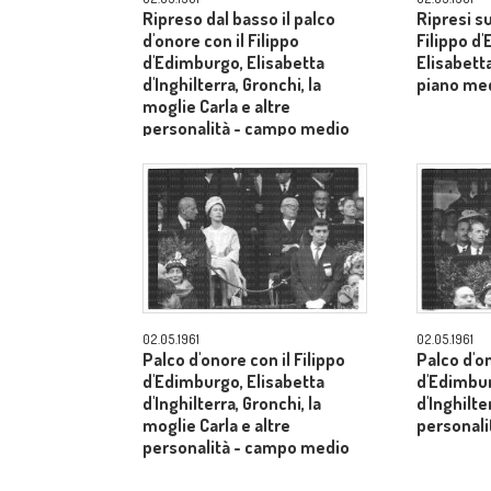
Ripreso dal basso il palco
Ripresi s
d'onore con il Filippo
Filippo d
d'Edimburgo, Elisabetta
Elisabetta
d'Inghilterra, Gronchi, la
piano me
moglie Carla e altre
personalità - campo medio
lungo
02.05.1961
02.05.1961
Palco d'onore con il Filippo
Palco d'on
d'Edimburgo, Elisabetta
d'Edimbur
d'Inghilterra, Gronchi, la
d'Inghilte
moglie Carla e altre
personal
personalità - campo medio