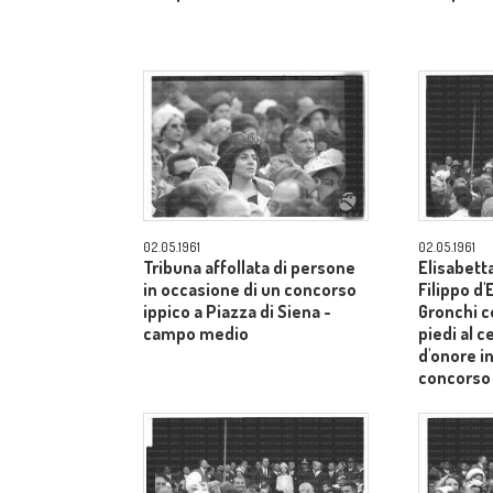
02.05.1961
02.05.1961
Tribuna affollata di persone
Elisabetta
in occasione di un concorso
Filippo d
ippico a Piazza di Siena -
Gronchi co
campo medio
piedi al c
d'onore i
concorso 
Siena - 