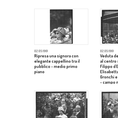
02.05.1961
02.05.1961
Ripresa una signora con
Veduta de
elegante cappellino tra il
al centro
pubblico - medio primo
Filippo d
piano
Elisabetta
Gronchi e
- campo 