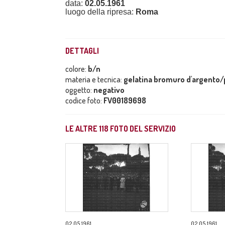
data:
02.05.1961
luogo della ripresa:
Roma
DETTAGLI
colore:
b/n
materia e tecnica:
gelatina bromuro d'argento/p
oggetto:
negativo
codice foto:
FV00189698
LE ALTRE
118
FOTO DEL SERVIZIO
02.05.1961
02.05.1961