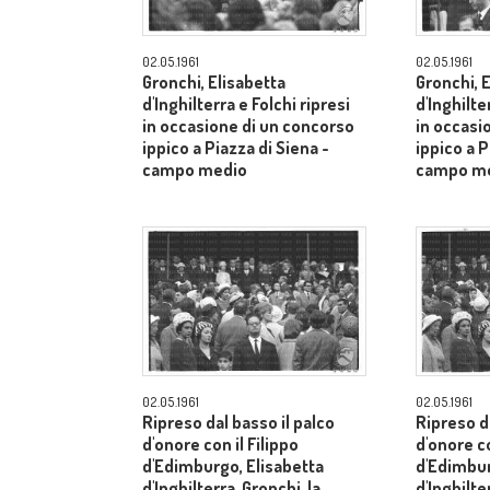
02.05.1961
02.05.1961
Gronchi, Elisabetta
Gronchi, 
d'Inghilterra e Folchi ripresi
d'Inghilte
in occasione di un concorso
in occasi
ippico a Piazza di Siena -
ippico a P
campo medio
campo m
02.05.1961
02.05.1961
Ripreso dal basso il palco
Ripreso da
d'onore con il Filippo
d'onore co
d'Edimburgo, Elisabetta
d'Edimbur
d'Inghilterra, Gronchi, la
d'Inghilte