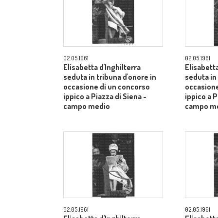
02.05.1961
02.05.1961
Elisabetta d'Inghilterra
Elisabetta
seduta in tribuna d'onore in
seduta in
occasione di un concorso
occasione
ippico a Piazza di Siena -
ippico a P
campo medio
campo m
02.05.1961
02.05.1961