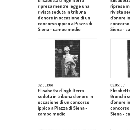
Elisabetta d'Inghilterra
Elisabetta
ripresa mentre legge una
ripresa m
rivista seduta in tribuna
rivista se
d'onore in occasione di un
d'onore i
concorso ippico a Piazza di
concorso 
Siena - campo medio
Siena - 
02.05.1961
02.05.1961
Elisabetta d'Inghilterra
Elisabetta
seduta in tribuna d'onore in
Gronchi s
occasione di un concorso
d'onore i
ippico a Piazza di Siena -
concorso 
campo medio
Siena - 