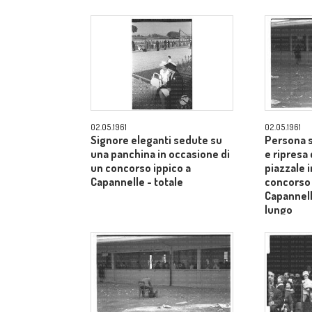
Siena - campo medio lungo
Siena - 
02.05.1961
02.05.1961
Signore eleganti sedute su
Persona s
una panchina in occasione di
e ripresa 
un concorso ippico a
piazzale 
Capannelle - totale
concorso 
Capannel
lungo