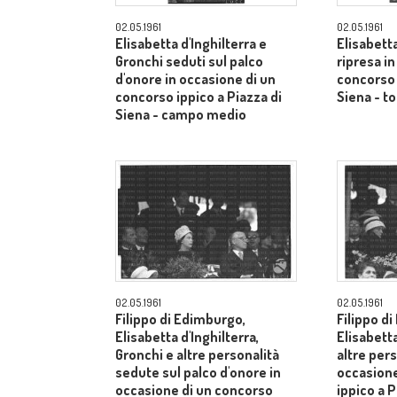
02.05.1961
02.05.1961
Elisabetta d'Inghilterra e
Elisabetta
Gronchi seduti sul palco
ripresa i
d'onore in occasione di un
concorso 
concorso ippico a Piazza di
Siena - to
Siena - campo medio
02.05.1961
02.05.1961
Filippo di Edimburgo,
Filippo d
Elisabetta d'Inghilterra,
Elisabetta
Gronchi e altre personalità
altre pers
sedute sul palco d'onore in
occasione
occasione di un concorso
ippico a P