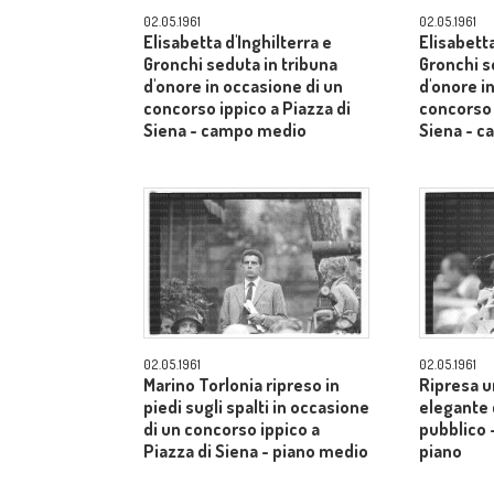
02.05.1961
02.05.1961
Elisabetta d'Inghilterra e
Elisabetta
Gronchi seduta in tribuna
Gronchi s
d'onore in occasione di un
d'onore i
concorso ippico a Piazza di
concorso 
Siena - campo medio
Siena - 
02.05.1961
02.05.1961
Marino Torlonia ripreso in
Ripresa u
piedi sugli spalti in occasione
elegante c
di un concorso ippico a
pubblico 
Piazza di Siena - piano medio
piano