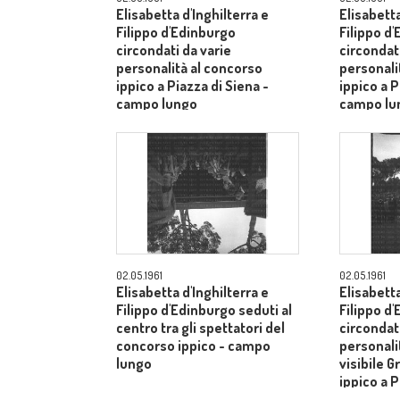
Elisabetta d'Inghilterra e
Elisabetta
Filippo d'Edinburgo
Filippo d
circondati da varie
circondati
personalità al concorso
personali
ippico a Piazza di Siena -
ippico a P
campo lungo
campo lu
02.05.1961
02.05.1961
Elisabetta d'Inghilterra e
Elisabetta
Filippo d'Edinburgo seduti al
Filippo d
centro tra gli spettatori del
circondati
concorso ippico - campo
personalit
lungo
visibile G
ippico a P
campo lu