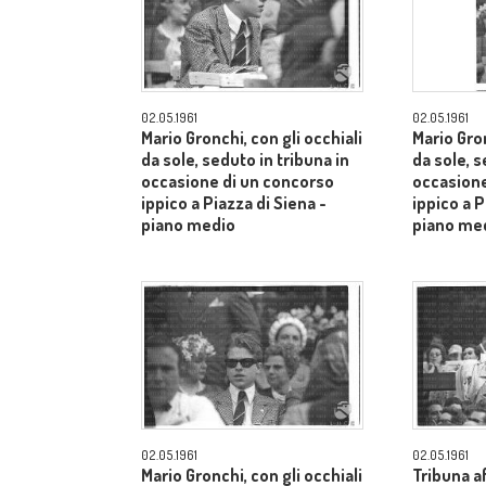
02.05.1961
02.05.1961
Mario Gronchi, con gli occhiali
Mario Gron
da sole, seduto in tribuna in
da sole, s
occasione di un concorso
occasione
ippico a Piazza di Siena -
ippico a P
piano medio
piano me
02.05.1961
02.05.1961
Mario Gronchi, con gli occhiali
Tribuna af