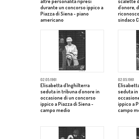
altre personalità ripresi
scalette d
durante un concorso ippico a
d'onore, d
Piazza di Siena - piano
riconosco
americano
sindaco C
medi
02.05.1961
02.05.1961
Elisabetta d'Inghilterra
Elisabetta
seduta in tribuna d'onore in
seduta in
occasione di un concorso
occasione
ippico a Piazza di Siena -
ippico a P
campo medio
campo m