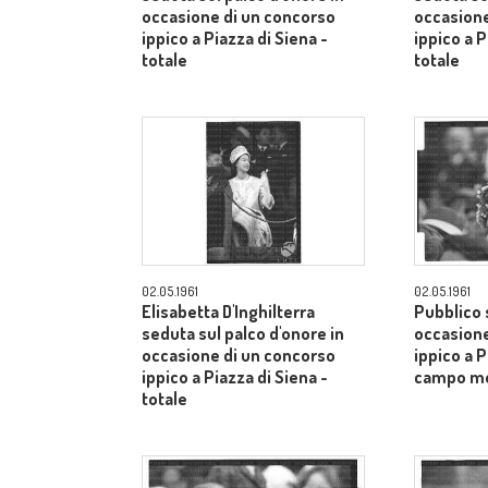
occasione di un concorso
occasione
ippico a Piazza di Siena -
ippico a P
totale
totale
02.05.1961
02.05.1961
Elisabetta D'Inghilterra
Pubblico s
seduta sul palco d'onore in
occasione
occasione di un concorso
ippico a P
ippico a Piazza di Siena -
campo m
totale