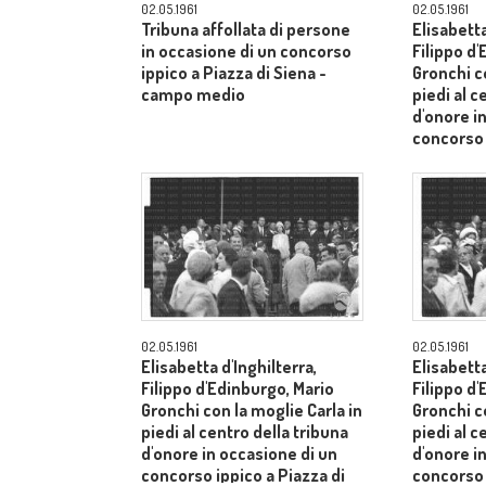
02.05.1961
02.05.1961
Tribuna affollata di persone
Elisabetta
in occasione di un concorso
Filippo d
ippico a Piazza di Siena -
Gronchi co
campo medio
piedi al c
d'onore i
concorso 
Siena - 
02.05.1961
02.05.1961
Elisabetta d'Inghilterra,
Elisabetta
Filippo d'Edinburgo, Mario
Filippo d
Gronchi con la moglie Carla in
Gronchi co
piedi al centro della tribuna
piedi al c
d'onore in occasione di un
d'onore i
concorso ippico a Piazza di
concorso 