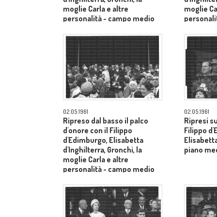
moglie Carla e altre
moglie Car
personalità - campo medio
personal
lungo
lungo
02.05.1961
02.05.1961
Ripreso dal basso il palco
Ripresi s
d'onore con il Filippo
Filippo d
d'Edimburgo, Elisabetta
Elisabetta
d'Inghilterra, Gronchi, la
piano me
moglie Carla e altre
personalità - campo medio
lungo