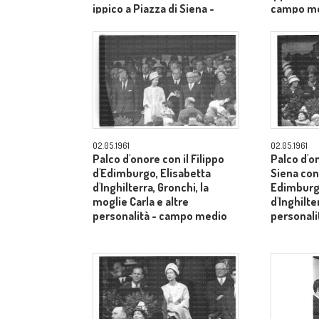
ippico a Piazza di Siena -
campo m
campo medio
02.05.1961
02.05.1961
Palco d'onore con il Filippo
Palco d'o
d'Edimburgo, Elisabetta
Siena con 
d'Inghilterra, Gronchi, la
Edimburgo
moglie Carla e altre
d'Inghilte
personalità - campo medio
personal