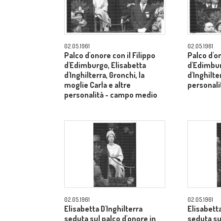
02.05.1961
02.05.1961
Palco d'onore con il Filippo
Palco d'on
d'Edimburgo, Elisabetta
d'Edimbur
d'Inghilterra, Gronchi, la
d'Inghilte
moglie Carla e altre
personal
personalità - campo medio
02.05.1961
02.05.1961
Elisabetta D'Inghilterra
Elisabetta
seduta sul palco d'onore in
seduta su