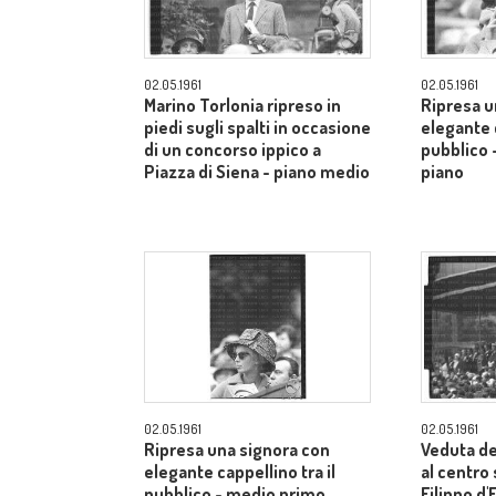
02.05.1961
02.05.1961
Marino Torlonia ripreso in
Ripresa u
piedi sugli spalti in occasione
elegante c
di un concorso ippico a
pubblico 
Piazza di Siena - piano medio
piano
02.05.1961
02.05.1961
Ripresa una signora con
Veduta de
elegante cappellino tra il
al centro
pubblico - medio primo
Filippo d