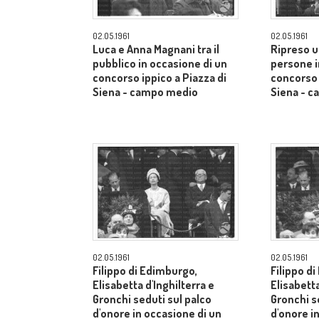
02.05.1961
02.05.1961
Luca e Anna Magnani tra il
Ripreso u
pubblico in occasione di un
persone i
concorso ippico a Piazza di
concorso 
Siena - campo medio
Siena - 
02.05.1961
02.05.1961
Filippo di Edimburgo,
Filippo d
Elisabetta d'Inghilterra e
Elisabetta
Gronchi seduti sul palco
Gronchi s
d'onore in occasione di un
d'onore i