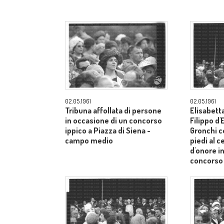
02.05.1961
02.05.1961
Tribuna affollata di persone
Elisabetta
in occasione di un concorso
Filippo d
ippico a Piazza di Siena -
Gronchi co
campo medio
piedi al c
d'onore i
concorso 
Siena - 