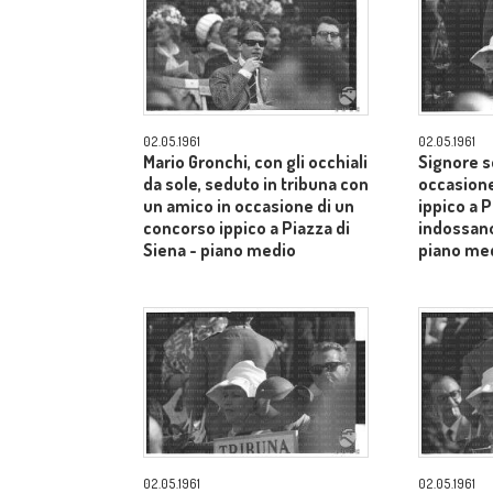
02.05.1961
02.05.1961
Mario Gronchi, con gli occhiali
Signore s
da sole, seduto in tribuna con
occasione
un amico in occasione di un
ippico a P
concorso ippico a Piazza di
indossano
Siena - piano medio
piano me
02.05.1961
02.05.1961