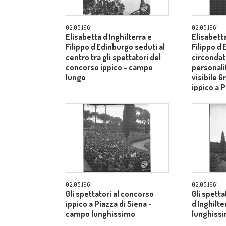
02.05.1961
02.05.1961
Elisabetta d'Inghilterra e
Elisabetta
Filippo d'Edinburgo seduti al
Filippo d
centro tra gli spettatori del
circondati
concorso ippico - campo
personalit
lungo
visibile G
ippico a P
campo lu
02.05.1961
02.05.1961
Gli spettatori al concorso
Gli spetta
ippico a Piazza di Siena -
d'Inghilt
campo lunghissimo
lunghiss