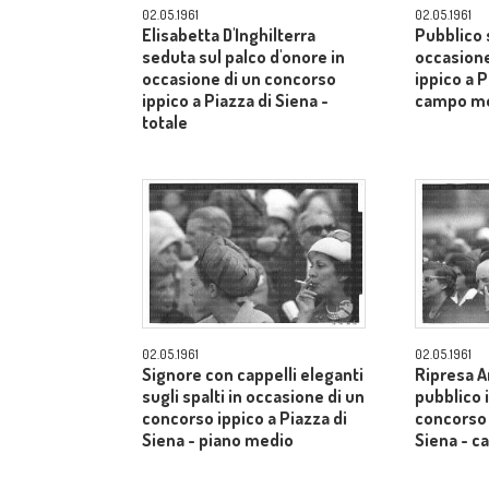
02.05.1961
02.05.1961
Elisabetta D'Inghilterra
Pubblico s
seduta sul palco d'onore in
occasione
occasione di un concorso
ippico a P
ippico a Piazza di Siena -
campo m
totale
02.05.1961
02.05.1961
Signore con cappelli eleganti
Ripresa A
sugli spalti in occasione di un
pubblico 
concorso ippico a Piazza di
concorso 
Siena - piano medio
Siena - 