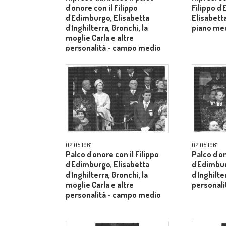
d'onore con il Filippo
Filippo d
d'Edimburgo, Elisabetta
Elisabetta
d'Inghilterra, Gronchi, la
piano me
moglie Carla e altre
personalità - campo medio
lungo
02.05.1961
02.05.1961
Palco d'onore con il Filippo
Palco d'on
d'Edimburgo, Elisabetta
d'Edimbur
d'Inghilterra, Gronchi, la
d'Inghilte
moglie Carla e altre
personal
personalità - campo medio