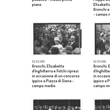
piano
Elisabetta
Gronchi e
- campo 
02.05.1961
02.05.1961
Gronchi, Elisabetta
Gronchi, 
d'Inghilterra e Folchi ripresi
d'Inghilte
in occasione di un concorso
in occasi
ippico a Piazza di Siena -
ippico a P
campo medio
campo m