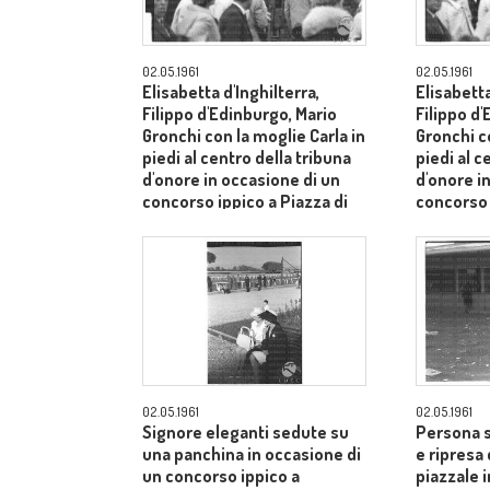
02.05.1961
02.05.1961
Elisabetta d'Inghilterra,
Elisabetta
Filippo d'Edinburgo, Mario
Filippo d
Gronchi con la moglie Carla in
Gronchi co
piedi al centro della tribuna
piedi al c
d'onore in occasione di un
d'onore i
concorso ippico a Piazza di
concorso 
Siena - campo medio lungo
Siena - 
02.05.1961
02.05.1961
Signore eleganti sedute su
Persona s
una panchina in occasione di
e ripresa 
un concorso ippico a
piazzale 