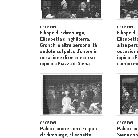
02.05.1961
02.05.1961
Filippo di Edimburgo,
Filippo d
Elisabetta d'Inghilterra,
Elisabetta
Gronchi e altre personalità
altre pers
sedute sul palco d'onore in
occasione
occasione di un concorso
ippico a P
ippico a Piazza di Siena -
campo m
campo medio
02.05.1961
02.05.1961
Palco d'onore con il Filippo
Palco d'o
d'Edimburgo, Elisabetta
Siena con 