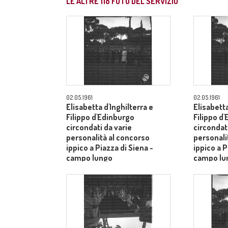
LE ALTRE
118
FOTO DEL SERVIZIO
02.05.1961
02.05.1961
Elisabetta d'Inghilterra e
Elisabetta
Filippo d'Edinburgo
Filippo d
circondati da varie
circondati
personalità al concorso
personali
ippico a Piazza di Siena -
ippico a P
campo lungo
campo lu