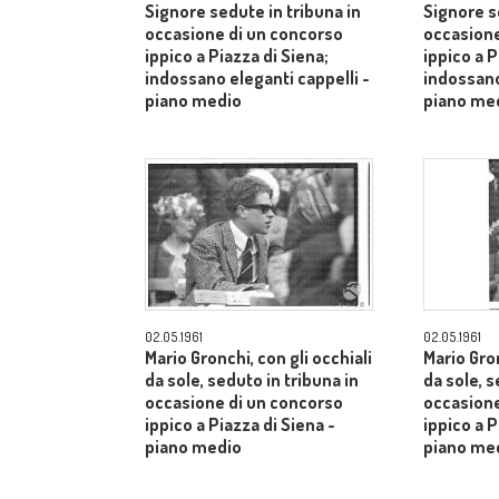
Signore sedute in tribuna in
Signore s
occasione di un concorso
occasione
ippico a Piazza di Siena;
ippico a P
indossano eleganti cappelli -
indossano
piano medio
piano me
02.05.1961
02.05.1961
Mario Gronchi, con gli occhiali
Mario Gron
da sole, seduto in tribuna in
da sole, s
occasione di un concorso
occasione
ippico a Piazza di Siena -
ippico a P
piano medio
piano me