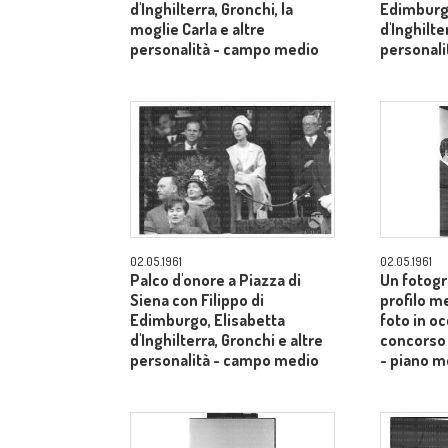
d'Inghilterra, Gronchi, la
Edimburgo
moglie Carla e altre
d'Inghilte
personalità - campo medio
personal
02.05.1961
02.05.1961
Palco d'onore a Piazza di
Un fotogr
Siena con Filippo di
profilo m
Edimburgo, Elisabetta
foto in o
d'Inghilterra, Gronchi e altre
concorso 
personalità - campo medio
- piano m