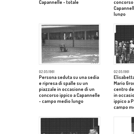
Capannelle - totale
concorso 
Capannel
lungo
02.05.1961
02.05.1961
Persona seduta su una sedia
Elisabetta
e ripresa di spalle su un
Mario Gro
piazzale in occasione di un
centro de
concorso ippico a Capannelle
in occasi
- campo medio lungo
ippico a P
campo me