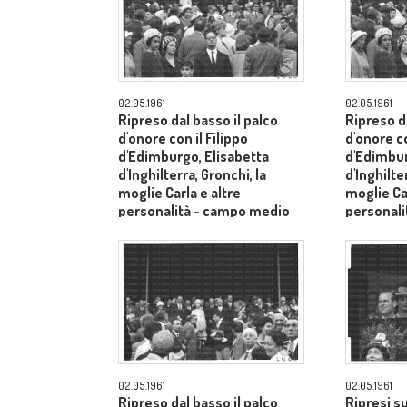
02.05.1961
02.05.1961
Ripreso dal basso il palco
Ripreso da
d'onore con il Filippo
d'onore co
d'Edimburgo, Elisabetta
d'Edimbur
d'Inghilterra, Gronchi, la
d'Inghilte
moglie Carla e altre
moglie Car
personalità - campo medio
personal
lungo
lungo
02.05.1961
02.05.1961
Ripreso dal basso il palco
Ripresi s