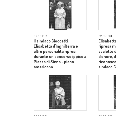
02.05.1961
02.05.1961
Il sindaco Cioccetti,
Elisabetta
Elisabetta d'Inghilterra e
ripresa m
altre personalità ripresi
scalette d
durante un concorso ippico a
d'onore, d
Piazza di Siena - piano
riconosco
americano
sindaco C
medi