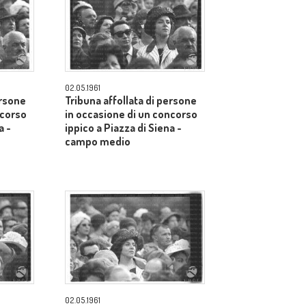
02.05.1961
ersone
Tribuna affollata di persone
ncorso
in occasione di un concorso
a -
ippico a Piazza di Siena -
campo medio
02.05.1961