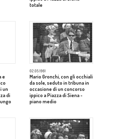
totale
02.05.1961
a e
Mario Gronchi, con gli occhiali
lco
da sole, seduto in tribuna in
i un
occasione di un concorso
za di
ippico a Piazza di Siena -
lungo
piano medio