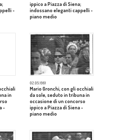
a;
ippico a Piazza di Siena;
pelli -
indossano eleganti cappelli -
piano medio
02.05.1961
occhiali
Mario Gronchi, con gli occhiali
una in
da sole, seduto in tribuna in
orso
occasione di un concorso
a -
ippico a Piazza di Siena -
piano medio