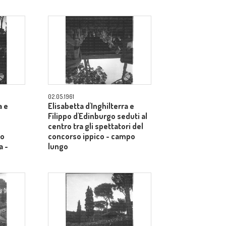
02.05.1961
a e
Elisabetta d'Inghilterra e
Filippo d'Edinburgo seduti al
centro tra gli spettatori del
so
concorso ippico - campo
a -
lungo