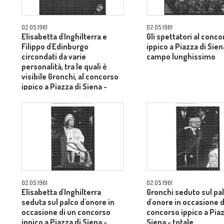
02.05.1961
02.05.1961
Elisabetta d'Inghilterra e
Gli spettatori al conco
Filippo d'Edinburgo
ippico a Piazza di Sien
circondati da varie
campo lunghissimo
personalità, tra le quali è
visibile Gronchi, al concorso
ippico a Piazza di Siena -
campo lungo
02.05.1961
02.05.1961
Elisabetta d'Inghilterra
Gronchi seduto sul pa
seduta sul palco d'onore in
d'onore in occasione d
occasione di un concorso
concorso ippico a Piaz
ippico a Piazza di Siena -
Siena - totale