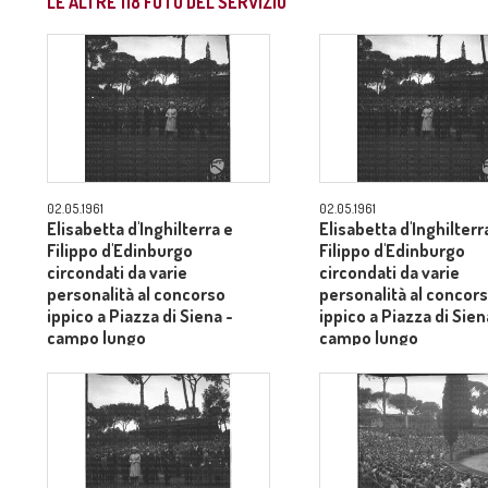
LE ALTRE
118
FOTO DEL SERVIZIO
02.05.1961
02.05.1961
Elisabetta d'Inghilterra e
Elisabetta d'Inghilterr
Filippo d'Edinburgo
Filippo d'Edinburgo
circondati da varie
circondati da varie
personalità al concorso
personalità al concor
ippico a Piazza di Siena -
ippico a Piazza di Sien
campo lungo
campo lungo