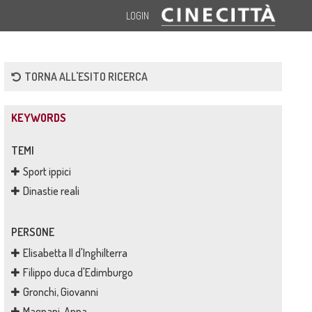
LOGIN
TORNA ALL'ESITO RICERCA
KEYWORDS
TEMI
Sport ippici
Dinastie reali
PERSONE
Elisabetta II d'Inghilterra
Filippo duca d'Edimburgo
Gronchi, Giovanni
Magnani, Anna