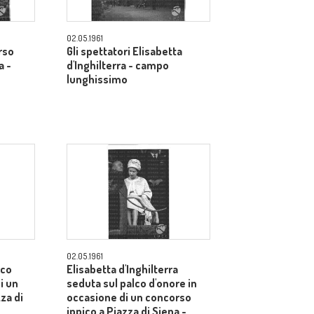
02.05.1961
rso
Gli spettatori Elisabetta
a -
d'Inghilterra - campo
lunghissimo
02.05.1961
lco
Elisabetta d'Inghilterra
i un
seduta sul palco d'onore in
za di
occasione di un concorso
ippico a Piazza di Siena -