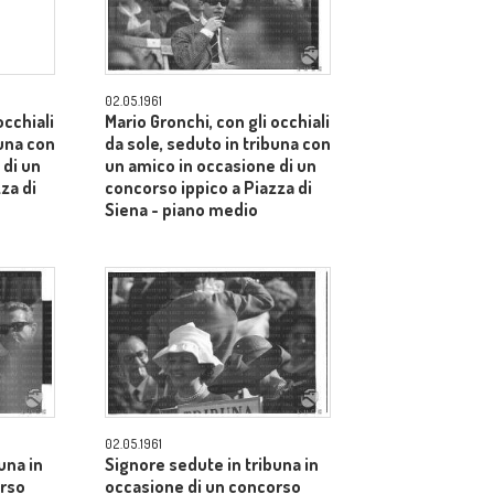
02.05.1961
occhiali
Mario Gronchi, con gli occhiali
buna con
da sole, seduto in tribuna con
 di un
un amico in occasione di un
za di
concorso ippico a Piazza di
Siena - piano medio
02.05.1961
una in
Signore sedute in tribuna in
orso
occasione di un concorso