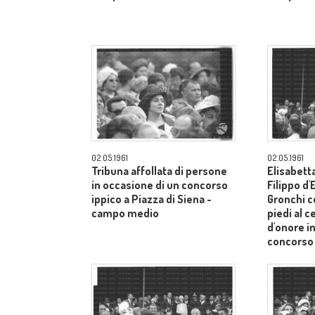
02.05.1961
02.05.1961
Tribuna affollata di persone
Elisabetta
in occasione di un concorso
Filippo d
ippico a Piazza di Siena -
Gronchi co
campo medio
piedi al c
d'onore i
concorso 
Siena - 