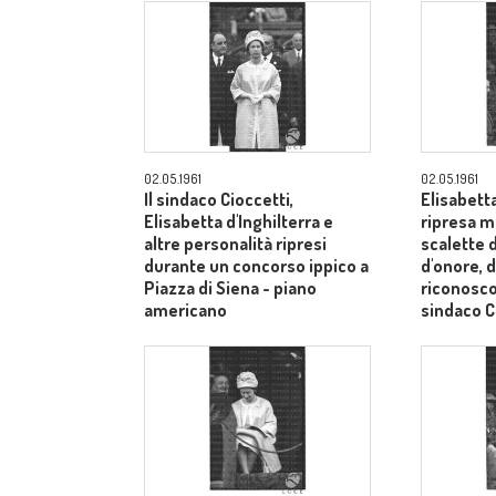
02.05.1961
02.05.1961
Il sindaco Cioccetti,
Elisabetta
Elisabetta d'Inghilterra e
ripresa m
altre personalità ripresi
scalette d
durante un concorso ippico a
d'onore, d
Piazza di Siena - piano
riconosco
americano
sindaco C
medi