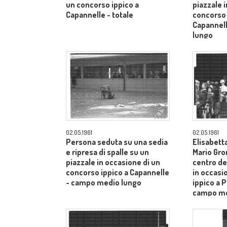
un concorso ippico a
piazzale 
Capannelle - totale
concorso 
Capannel
lungo
02.05.1961
02.05.1961
Persona seduta su una sedia
Elisabetta
e ripresa di spalle su un
Mario Gro
piazzale in occasione di un
centro de
concorso ippico a Capannelle
in occasi
- campo medio lungo
ippico a P
campo me