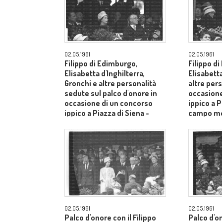
02.05.1961
02.05.1961
Filippo di Edimburgo,
Filippo d
Elisabetta d'Inghilterra,
Elisabetta
Gronchi e altre personalità
altre pers
sedute sul palco d'onore in
occasione
occasione di un concorso
ippico a P
ippico a Piazza di Siena -
campo m
campo medio
02.05.1961
02.05.1961
Palco d'onore con il Filippo
Palco d'o