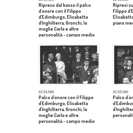
Ripreso dal basso il palco
Ripresi s
d'onore con il Filippo
Filippo d
d'Edimburgo, Elisabetta
Elisabetta
d'Inghilterra, Gronchi, la
piano me
moglie Carla e altre
personalità - campo medio
lungo
02.05.1961
02.05.1961
Palco d'onore con il Filippo
Palco d'on
d'Edimburgo, Elisabetta
d'Edimbur
d'Inghilterra, Gronchi, la
d'Inghilte
moglie Carla e altre
personal
personalità - campo medio