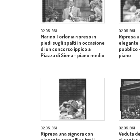
02.05.1961
02.05.1961
Marino Torlonia ripreso in
Ripresa u
piedi sugli spalti in occasione
elegante c
di un concorso ippico a
pubblico 
Piazza di Siena - piano medio
piano
02.05.1961
02.05.1961
Ripresa una signora con
Veduta de