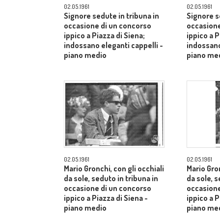
02.05.1961
02.05.1961
Signore sedute in tribuna in
Signore s
occasione di un concorso
occasione
ippico a Piazza di Siena;
ippico a P
indossano eleganti cappelli -
indossano
piano medio
piano me
02.05.1961
02.05.1961
Mario Gronchi, con gli occhiali
Mario Gron
da sole, seduto in tribuna in
da sole, s
occasione di un concorso
occasione
ippico a Piazza di Siena -
ippico a P
piano medio
piano me