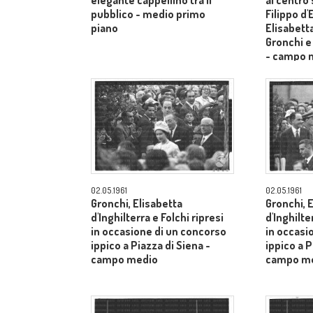
elegante cappellino tra il
al centro
pubblico - medio primo
Filippo d
piano
Elisabetta
Gronchi e
- campo 
02.05.1961
02.05.1961
Gronchi, Elisabetta
Gronchi, 
d'Inghilterra e Folchi ripresi
d'Inghilte
in occasione di un concorso
in occasi
ippico a Piazza di Siena -
ippico a P
campo medio
campo m