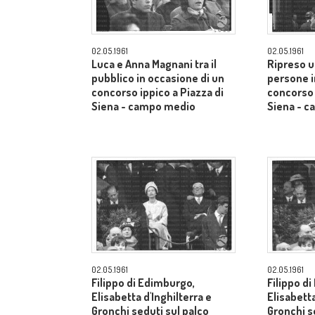
02.05.1961
02.05.1961
Luca e Anna Magnani tra il
Ripreso u
pubblico in occasione di un
persone i
concorso ippico a Piazza di
concorso 
Siena - campo medio
Siena - 
02.05.1961
02.05.1961
Filippo di Edimburgo,
Filippo d
Elisabetta d'Inghilterra e
Elisabetta
Gronchi seduti sul palco
Gronchi s