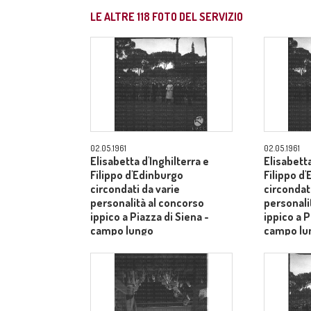
LE ALTRE
118
FOTO DEL SERVIZIO
02.05.1961
02.05.1961
Elisabetta d'Inghilterra e
Elisabetta
Filippo d'Edinburgo
Filippo d
circondati da varie
circondati
personalità al concorso
personali
ippico a Piazza di Siena -
ippico a P
campo lungo
campo lu