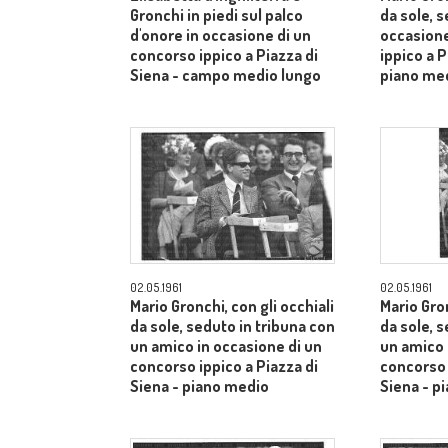
Gronchi in piedi sul palco
da sole, s
d'onore in occasione di un
occasione
concorso ippico a Piazza di
ippico a P
Siena - campo medio lungo
piano me
02.05.1961
02.05.1961
Mario Gronchi, con gli occhiali
Mario Gron
da sole, seduto in tribuna con
da sole, 
un amico in occasione di un
un amico 
concorso ippico a Piazza di
concorso 
Siena - piano medio
Siena - p