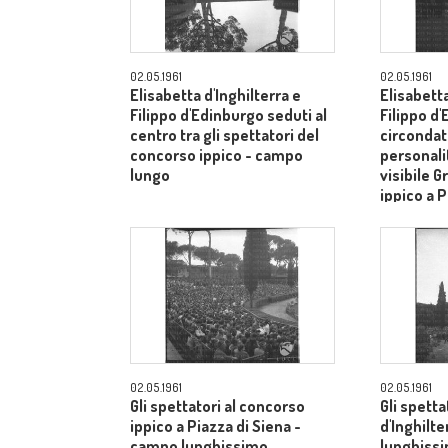
02.05.1961
02.05.1961
Elisabetta d'Inghilterra e
Elisabetta
Filippo d'Edinburgo seduti al
Filippo d
centro tra gli spettatori del
circondati
concorso ippico - campo
personalit
lungo
visibile G
ippico a P
campo lu
02.05.1961
02.05.1961
Gli spettatori al concorso
Gli spetta
ippico a Piazza di Siena -
d'Inghilt
campo lunghissimo
lunghiss