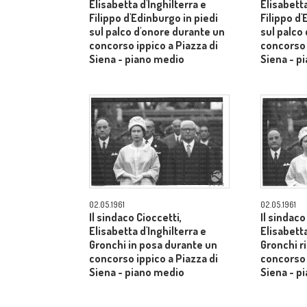
Elisabetta d'Inghilterra e
Elisabetta
Filippo d'Edinburgo in piedi
Filippo d'
sul palco d'onore durante un
sul palco
concorso ippico a Piazza di
concorso 
Siena - piano medio
Siena - p
02.05.1961
02.05.1961
Il sindaco Cioccetti,
Il sindaco
Elisabetta d'Inghilterra e
Elisabetta
Gronchi in posa durante un
Gronchi r
concorso ippico a Piazza di
concorso 
Siena - piano medio
Siena - p