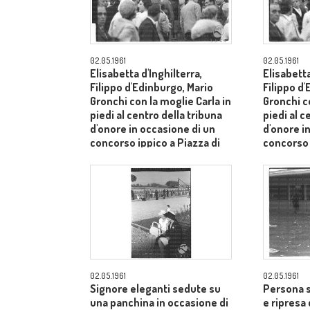
02.05.1961
02.05.1961
Elisabetta d'Inghilterra,
Elisabetta
Filippo d'Edinburgo, Mario
Filippo d
Gronchi con la moglie Carla in
Gronchi co
piedi al centro della tribuna
piedi al c
d'onore in occasione di un
d'onore i
concorso ippico a Piazza di
concorso 
Siena - campo medio lungo
Siena - 
02.05.1961
02.05.1961
Signore eleganti sedute su
Persona s
una panchina in occasione di
e ripresa 