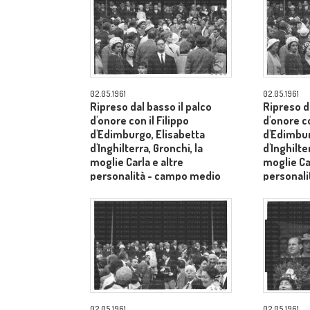
02.05.1961
02.05.1961
Ripreso dal basso il palco
Ripreso da
d'onore con il Filippo
d'onore co
d'Edimburgo, Elisabetta
d'Edimbur
d'Inghilterra, Gronchi, la
d'Inghilte
moglie Carla e altre
moglie Car
personalità - campo medio
personal
lungo
lungo
02.05.1961
02.05.1961