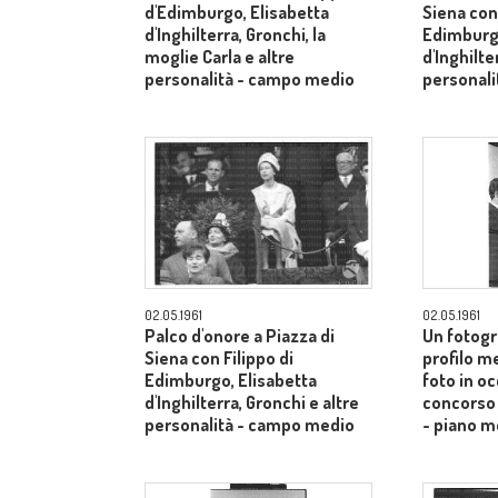
d'Edimburgo, Elisabetta
Siena con 
d'Inghilterra, Gronchi, la
Edimburgo
moglie Carla e altre
d'Inghilte
personalità - campo medio
personal
02.05.1961
02.05.1961
Palco d'onore a Piazza di
Un fotogr
Siena con Filippo di
profilo m
Edimburgo, Elisabetta
foto in o
d'Inghilterra, Gronchi e altre
concorso 
personalità - campo medio
- piano m