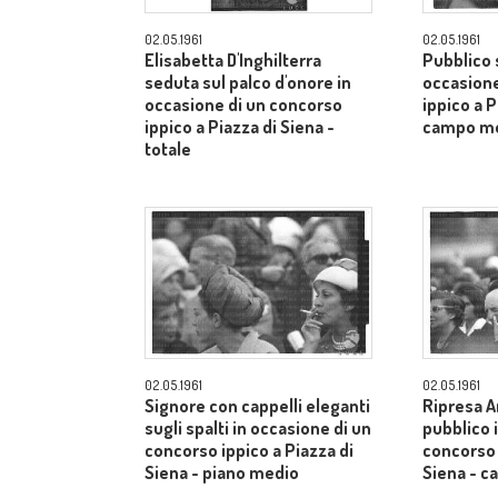
02.05.1961
02.05.1961
Elisabetta D'Inghilterra
Pubblico s
seduta sul palco d'onore in
occasione
occasione di un concorso
ippico a P
ippico a Piazza di Siena -
campo m
totale
02.05.1961
02.05.1961
Signore con cappelli eleganti
Ripresa A
sugli spalti in occasione di un
pubblico 
concorso ippico a Piazza di
concorso 
Siena - piano medio
Siena - 