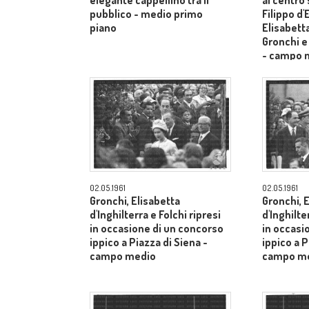
elegante cappellino tra il
al centro
pubblico - medio primo
Filippo d
piano
Elisabetta
Gronchi e
- campo 
02.05.1961
02.05.1961
Gronchi, Elisabetta
Gronchi, 
d'Inghilterra e Folchi ripresi
d'Inghilte
in occasione di un concorso
in occasi
ippico a Piazza di Siena -
ippico a P
campo medio
campo m