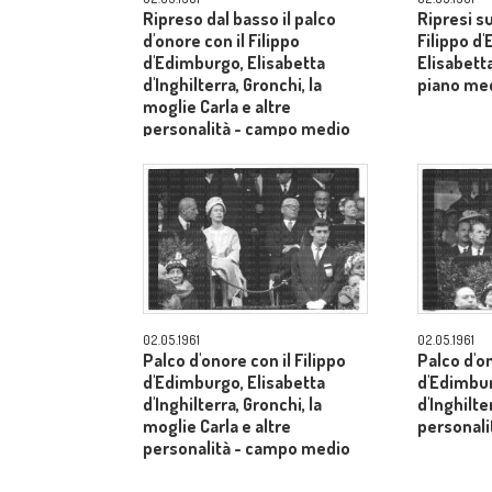
Ripreso dal basso il palco
Ripresi s
d'onore con il Filippo
Filippo d
d'Edimburgo, Elisabetta
Elisabetta
d'Inghilterra, Gronchi, la
piano me
moglie Carla e altre
personalità - campo medio
lungo
02.05.1961
02.05.1961
Palco d'onore con il Filippo
Palco d'on
d'Edimburgo, Elisabetta
d'Edimbur
d'Inghilterra, Gronchi, la
d'Inghilte
moglie Carla e altre
personal
personalità - campo medio