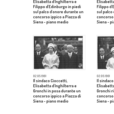
Elisabetta d'Inghilterra e
Elisabetta
Filippo d'Edinburgo in piedi
Filippo d'
sul palco d'onore durante un
sul palco
concorso ippico a Piazza di
concorso 
Siena - piano medio
Siena - p
02.05.1961
02.05.1961
Il sindaco Cioccetti,
Il sindaco
Elisabetta d'Inghilterra e
Elisabetta
Gronchi in posa durante un
Gronchi r
concorso ippico a Piazza di
concorso 
Siena - piano medio
Siena - p