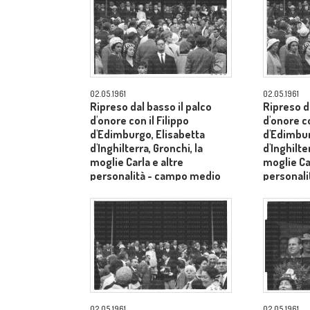
02.05.1961
02.05.1961
Ripreso dal basso il palco
Ripreso da
d'onore con il Filippo
d'onore co
d'Edimburgo, Elisabetta
d'Edimbur
d'Inghilterra, Gronchi, la
d'Inghilte
moglie Carla e altre
moglie Car
personalità - campo medio
personal
lungo
lungo
02.05.1961
02.05.1961