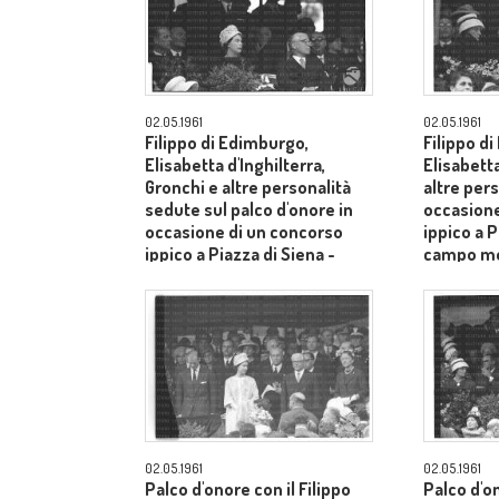
02.05.1961
02.05.1961
Filippo di Edimburgo,
Filippo d
Elisabetta d'Inghilterra,
Elisabetta
Gronchi e altre personalità
altre pers
sedute sul palco d'onore in
occasione
occasione di un concorso
ippico a P
ippico a Piazza di Siena -
campo m
campo medio
02.05.1961
02.05.1961
Palco d'onore con il Filippo
Palco d'o