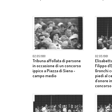
02.05.1961
02.05.1961
Tribuna affollata di persone
Elisabetta
in occasione di un concorso
Filippo d
ippico a Piazza di Siena -
Gronchi co
campo medio
piedi al c
d'onore i
concorso 
Siena - 