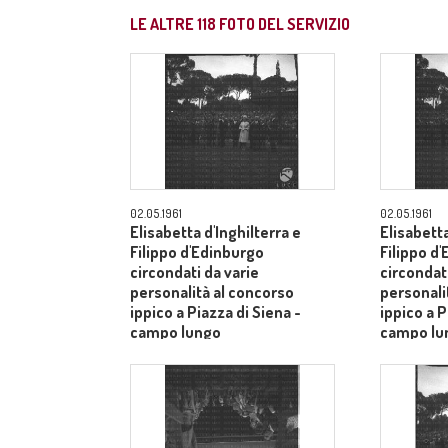
LE ALTRE
118
FOTO DEL SERVIZIO
02.05.1961
02.05.1961
Elisabetta d'Inghilterra e
Elisabetta
Filippo d'Edinburgo
Filippo d
circondati da varie
circondati
personalità al concorso
personali
ippico a Piazza di Siena -
ippico a P
campo lungo
campo lu