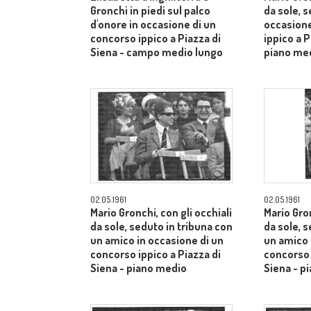
Gronchi in piedi sul palco
da sole, s
d'onore in occasione di un
occasione
concorso ippico a Piazza di
ippico a P
Siena - campo medio lungo
piano me
02.05.1961
02.05.1961
Mario Gronchi, con gli occhiali
Mario Gron
da sole, seduto in tribuna con
da sole, 
un amico in occasione di un
un amico 
concorso ippico a Piazza di
concorso 
Siena - piano medio
Siena - p