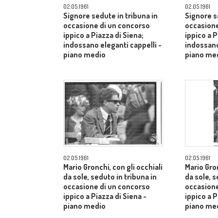
02.05.1961
02.05.1961
Signore sedute in tribuna in
Signore s
occasione di un concorso
occasione
ippico a Piazza di Siena;
ippico a P
indossano eleganti cappelli -
indossano
piano medio
piano me
02.05.1961
02.05.1961
Mario Gronchi, con gli occhiali
Mario Gron
da sole, seduto in tribuna in
da sole, s
occasione di un concorso
occasione
ippico a Piazza di Siena -
ippico a P
piano medio
piano me