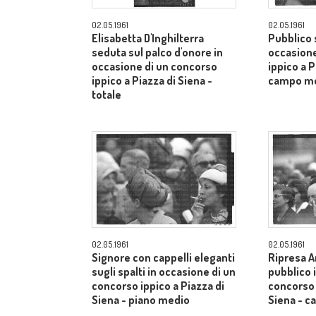
02.05.1961
02.05.1961
Elisabetta D'Inghilterra
Pubblico s
seduta sul palco d'onore in
occasione
occasione di un concorso
ippico a P
ippico a Piazza di Siena -
campo m
totale
02.05.1961
02.05.1961
Signore con cappelli eleganti
Ripresa A
sugli spalti in occasione di un
pubblico 
concorso ippico a Piazza di
concorso 
Siena - piano medio
Siena - 