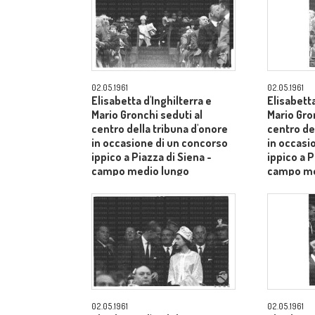
02.05.1961
02.05.1961
Elisabetta d'Inghilterra e
Elisabetta
Mario Gronchi seduti al
Mario Gro
centro della tribuna d'onore
centro de
in occasione di un concorso
in occasi
ippico a Piazza di Siena -
ippico a P
campo medio lungo
campo me
02.05.1961
02.05.1961