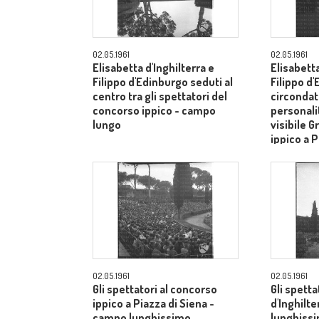
02.05.1961
02.05.1961
Elisabetta d'Inghilterra e
Elisabetta
Filippo d'Edinburgo seduti al
Filippo d
centro tra gli spettatori del
circondati
concorso ippico - campo
personalit
lungo
visibile G
ippico a P
campo lu
02.05.1961
02.05.1961
Gli spettatori al concorso
Gli spetta
ippico a Piazza di Siena -
d'Inghilt
campo lunghissimo
lunghiss