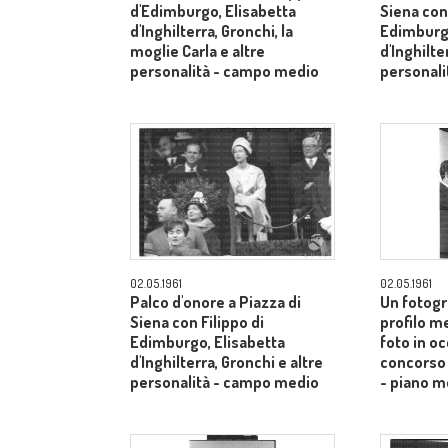
d'Edimburgo, Elisabetta
Siena con 
d'Inghilterra, Gronchi, la
Edimburgo
moglie Carla e altre
d'Inghilte
personalità - campo medio
personal
02.05.1961
02.05.1961
Palco d'onore a Piazza di
Un fotogr
Siena con Filippo di
profilo m
Edimburgo, Elisabetta
foto in o
d'Inghilterra, Gronchi e altre
concorso 
personalità - campo medio
- piano m