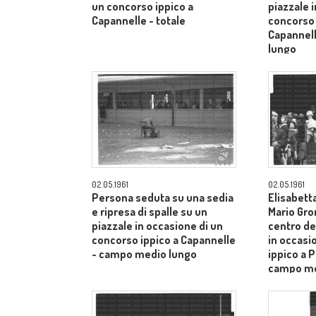
un concorso ippico a
piazzale 
Capannelle - totale
concorso 
Capannel
lungo
02.05.1961
02.05.1961
Persona seduta su una sedia
Elisabetta
e ripresa di spalle su un
Mario Gro
piazzale in occasione di un
centro de
concorso ippico a Capannelle
in occasi
- campo medio lungo
ippico a P
campo me