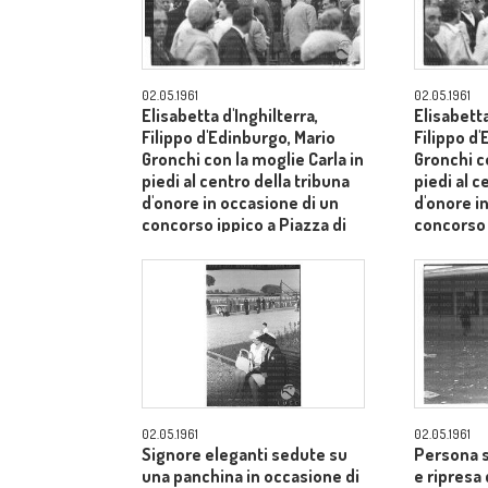
02.05.1961
02.05.1961
Elisabetta d'Inghilterra,
Elisabetta
Filippo d'Edinburgo, Mario
Filippo d
Gronchi con la moglie Carla in
Gronchi co
piedi al centro della tribuna
piedi al c
d'onore in occasione di un
d'onore i
concorso ippico a Piazza di
concorso 
Siena - campo medio lungo
Siena - 
02.05.1961
02.05.1961
Signore eleganti sedute su
Persona s
una panchina in occasione di
e ripresa 