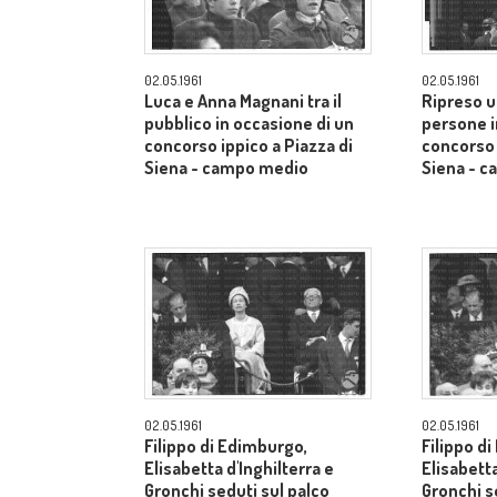
02.05.1961
02.05.1961
Luca e Anna Magnani tra il
Ripreso u
pubblico in occasione di un
persone i
concorso ippico a Piazza di
concorso 
Siena - campo medio
Siena - 
02.05.1961
02.05.1961
Filippo di Edimburgo,
Filippo d
Elisabetta d'Inghilterra e
Elisabetta
Gronchi seduti sul palco
Gronchi s