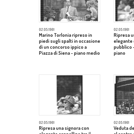
02.05.1961
02.05.1961
Marino Torlonia ripreso in
Ripresa u
piedi sugli spalti in occasione
elegante c
di un concorso ippico a
pubblico 
Piazza di Siena - piano medio
piano
02.05.1961
02.05.1961
Ripresa una signora con
Veduta de