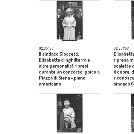
02.05.1961
02.05.1961
Il sindaco Cioccetti,
Elisabetta
Elisabetta d'Inghilterra e
ripresa m
altre personalità ripresi
scalette d
durante un concorso ippico a
d'onore, d
Piazza di Siena - piano
riconosco
americano
sindaco C
medi