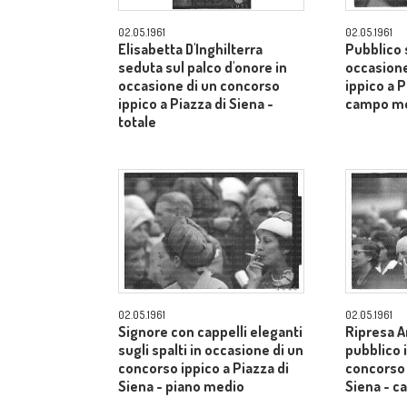
02.05.1961
02.05.1961
Elisabetta D'Inghilterra
Pubblico s
seduta sul palco d'onore in
occasione
occasione di un concorso
ippico a P
ippico a Piazza di Siena -
campo m
totale
02.05.1961
02.05.1961
Signore con cappelli eleganti
Ripresa A
sugli spalti in occasione di un
pubblico 
concorso ippico a Piazza di
concorso 
Siena - piano medio
Siena - 