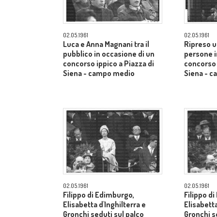
02.05.1961
02.05.1961
Luca e Anna Magnani tra il
Ripreso u
pubblico in occasione di un
persone i
concorso ippico a Piazza di
concorso 
Siena - campo medio
Siena - 
02.05.1961
02.05.1961
Filippo di Edimburgo,
Filippo d
Elisabetta d'Inghilterra e
Elisabetta
Gronchi seduti sul palco
Gronchi s