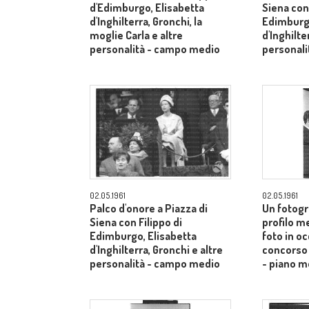
d'Edimburgo, Elisabetta
Siena con 
d'Inghilterra, Gronchi, la
Edimburgo
moglie Carla e altre
d'Inghilte
personalità - campo medio
personal
02.05.1961
02.05.1961
Palco d'onore a Piazza di
Un fotogr
Siena con Filippo di
profilo m
Edimburgo, Elisabetta
foto in o
d'Inghilterra, Gronchi e altre
concorso 
personalità - campo medio
- piano m