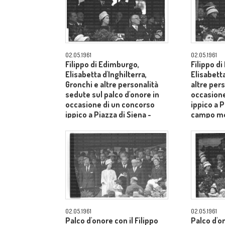
02.05.1961
02.05.1961
Filippo di Edimburgo,
Filippo d
Elisabetta d'Inghilterra,
Elisabetta
Gronchi e altre personalità
altre pers
sedute sul palco d'onore in
occasione
occasione di un concorso
ippico a P
ippico a Piazza di Siena -
campo m
campo medio
02.05.1961
02.05.1961
Palco d'onore con il Filippo
Palco d'o