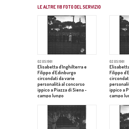
LE ALTRE
118
FOTO DEL SERVIZIO
02.05.1961
02.05.1961
Elisabetta d'Inghilterra e
Elisabetta
Filippo d'Edinburgo
Filippo d
circondati da varie
circondati
personalità al concorso
personali
ippico a Piazza di Siena -
ippico a P
campo lungo
campo lu