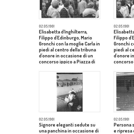
02.05.1961
02.05.1961
Elisabetta d'Inghilterra,
Elisabetta
Filippo d'Edinburgo, Mario
Filippo d
Gronchi con la moglie Carla in
Gronchi co
piedi al centro della tribuna
piedi al c
d'onore in occasione di un
d'onore i
concorso ippico a Piazza di
concorso 
Siena - campo medio lungo
Siena - 
02.05.1961
02.05.1961
Signore eleganti sedute su
Persona s
una panchina in occasione di
e ripresa 