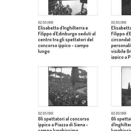
02.05.1961
02.05.1961
Elisabetta d'Inghilterra e
Elisabetta
Filippo d'Edinburgo seduti al
Filippo d
centro tra gli spettatori del
circondati
concorso ippico - campo
personalit
lungo
visibile G
ippico a P
campo lu
02.05.1961
02.05.1961
Gli spettatori al concorso
Gli spetta
ippico a Piazza di Siena -
d'Inghilt
campo lunghissimo
lunghiss