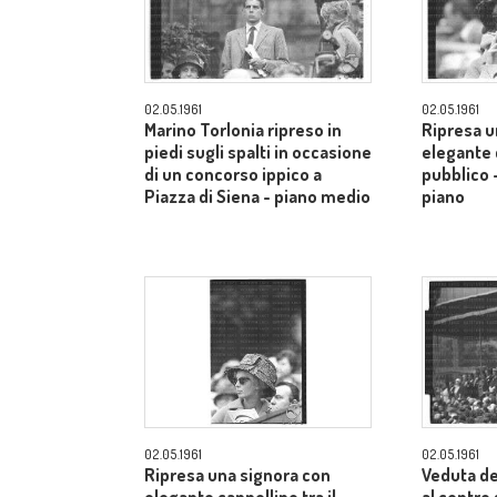
02.05.1961
02.05.1961
Marino Torlonia ripreso in
Ripresa u
piedi sugli spalti in occasione
elegante c
di un concorso ippico a
pubblico 
Piazza di Siena - piano medio
piano
02.05.1961
02.05.1961
Ripresa una signora con
Veduta de