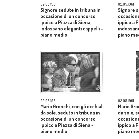
02.05.1961
02.05.1961
Signore sedute in tribuna in
Signore s
occasione di un concorso
occasione
ippico a Piazza di Siena;
ippico a P
indossano eleganti cappelli -
indossano
piano medio
piano me
02.05.1961
02.05.1961
Mario Gronchi, con gli occhiali
Mario Gron
da sole, seduto in tribuna in
da sole, s
occasione di un concorso
occasione
ippico a Piazza di Siena -
ippico a P
piano medio
piano me