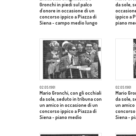
Gronchi in piedi sul palco
da sole, s
d'onore in occasione di un
occasione
concorso ippico a Piazza di
ippico a P
Siena - campo medio lungo
piano me
02.05.1961
02.05.1961
Mario Gronchi, con gli occhiali
Mario Gron
da sole, seduto in tribuna con
da sole, 
un amico in occasione di un
un amico 
concorso ippico a Piazza di
concorso 
Siena - piano medio
Siena - p