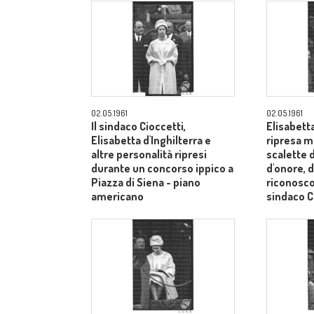
02.05.1961
02.05.1961
Il sindaco Cioccetti,
Elisabetta
Elisabetta d'Inghilterra e
ripresa m
altre personalità ripresi
scalette d
durante un concorso ippico a
d'onore, d
Piazza di Siena - piano
riconosco
americano
sindaco C
medi