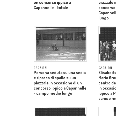
un concorso ippico a
piazzale 
Capannelle - totale
concorso 
Capannel
lungo
02.05.1961
02.05.1961
Persona seduta su una sedia
Elisabetta
e ripresa di spalle su un
Mario Gro
piazzale in occasione di un
centro de
concorso ippico a Capannelle
in occasi
- campo medio lungo
ippico a P
campo me