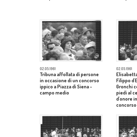
02.05.1961
02.05.1961
Tribuna affollata di persone
Elisabetta
in occasione di un concorso
Filippo d
ippico a Piazza di Siena -
Gronchi co
campo medio
piedi al c
d'onore i
concorso 
Siena - 