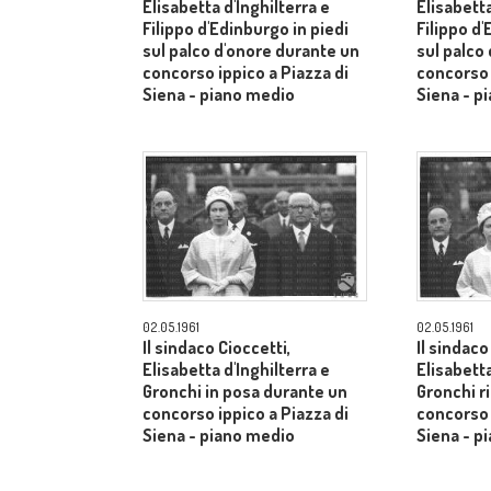
Elisabetta d'Inghilterra e
Elisabetta
Filippo d'Edinburgo in piedi
Filippo d'
sul palco d'onore durante un
sul palco
concorso ippico a Piazza di
concorso 
Siena - piano medio
Siena - p
02.05.1961
02.05.1961
Il sindaco Cioccetti,
Il sindaco
Elisabetta d'Inghilterra e
Elisabetta
Gronchi in posa durante un
Gronchi r
concorso ippico a Piazza di
concorso 
Siena - piano medio
Siena - p