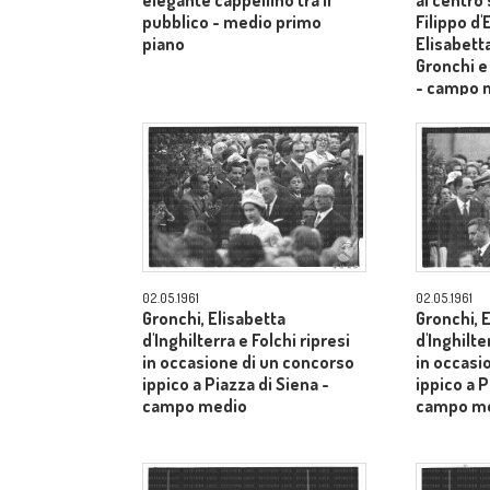
elegante cappellino tra il
al centro
pubblico - medio primo
Filippo d
piano
Elisabetta
Gronchi e
- campo 
02.05.1961
02.05.1961
Gronchi, Elisabetta
Gronchi, 
d'Inghilterra e Folchi ripresi
d'Inghilte
in occasione di un concorso
in occasi
ippico a Piazza di Siena -
ippico a P
campo medio
campo m