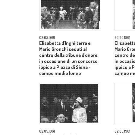
02.05.1961
02.05.1961
Elisabetta d'Inghilterra e
Elisabetta
Mario Gronchi seduti al
Mario Gro
centro della tribuna d'onore
centro de
in occasione di un concorso
in occasi
ippico a Piazza di Siena -
ippico a P
campo medio lungo
campo me
02.05.1961
02.05.1961