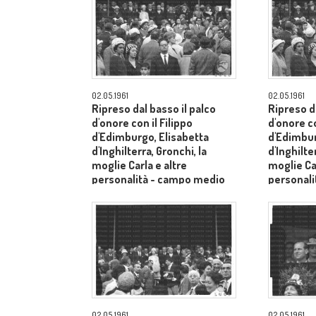
02.05.1961
02.05.1961
Ripreso dal basso il palco
Ripreso da
d'onore con il Filippo
d'onore co
d'Edimburgo, Elisabetta
d'Edimbur
d'Inghilterra, Gronchi, la
d'Inghilte
moglie Carla e altre
moglie Car
personalità - campo medio
personal
lungo
lungo
02.05.1961
02.05.1961