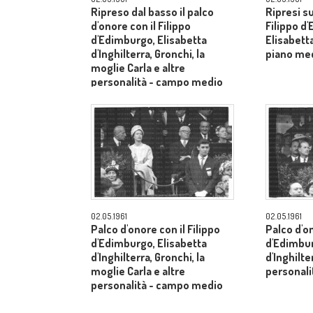
Ripreso dal basso il palco
Ripresi s
d'onore con il Filippo
Filippo d
d'Edimburgo, Elisabetta
Elisabetta
d'Inghilterra, Gronchi, la
piano me
moglie Carla e altre
personalità - campo medio
lungo
02.05.1961
02.05.1961
Palco d'onore con il Filippo
Palco d'on
d'Edimburgo, Elisabetta
d'Edimbur
d'Inghilterra, Gronchi, la
d'Inghilte
moglie Carla e altre
personal
personalità - campo medio