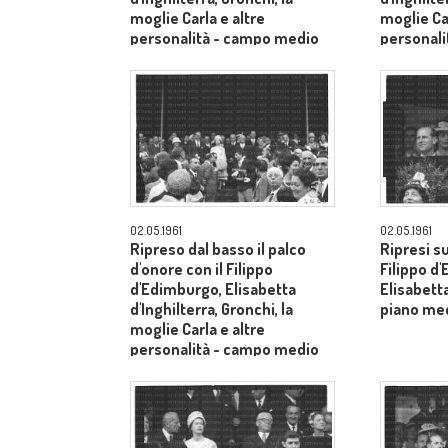
moglie Carla e altre
moglie Car
personalità - campo medio
personal
lungo
lungo
02.05.1961
02.05.1961
Ripreso dal basso il palco
Ripresi s
d'onore con il Filippo
Filippo d
d'Edimburgo, Elisabetta
Elisabetta
d'Inghilterra, Gronchi, la
piano me
moglie Carla e altre
personalità - campo medio
lungo