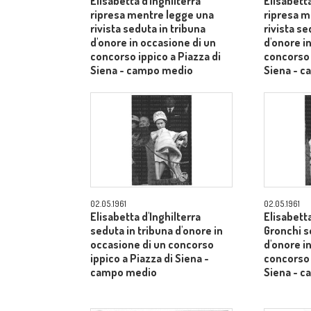
Elisabetta d'Inghilterra
Elisabetta
ripresa mentre legge una
ripresa m
rivista seduta in tribuna
rivista se
d'onore in occasione di un
d'onore i
concorso ippico a Piazza di
concorso 
Siena - campo medio
Siena - 
02.05.1961
02.05.1961
Elisabetta d'Inghilterra
Elisabetta
seduta in tribuna d'onore in
Gronchi s
occasione di un concorso
d'onore i
ippico a Piazza di Siena -
concorso 
campo medio
Siena - 