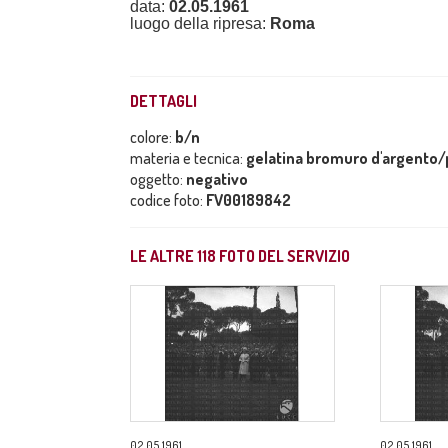
data:
02.05.1961
luogo della ripresa:
Roma
DETTAGLI
colore:
b/n
materia e tecnica:
gelatina bromuro d'argento/p
oggetto:
negativo
codice foto:
FV00189842
LE ALTRE
118
FOTO DEL SERVIZIO
02.05.1961
02.05.1961