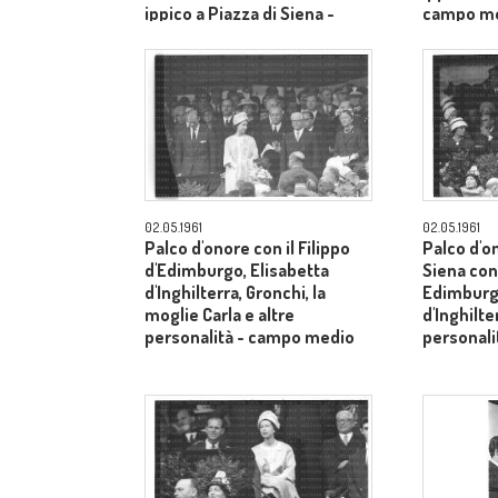
ippico a Piazza di Siena -
campo m
campo medio
02.05.1961
02.05.1961
Palco d'onore con il Filippo
Palco d'o
d'Edimburgo, Elisabetta
Siena con 
d'Inghilterra, Gronchi, la
Edimburgo
moglie Carla e altre
d'Inghilte
personalità - campo medio
personal