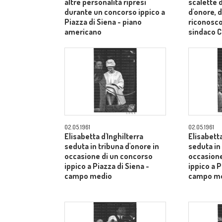
altre personalità ripresi
scalette d
durante un concorso ippico a
d'onore, d
Piazza di Siena - piano
riconosco
americano
sindaco C
medi
02.05.1961
02.05.1961
Elisabetta d'Inghilterra
Elisabetta
seduta in tribuna d'onore in
seduta in
occasione di un concorso
occasione
ippico a Piazza di Siena -
ippico a P
campo medio
campo m