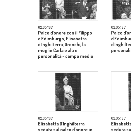
02.05.1961
02.05.1961
Palco d'onore con il Filippo
Palco d'on
d'Edimburgo, Elisabetta
d'Edimbur
d'Inghilterra, Gronchi, la
d'Inghilte
moglie Carla e altre
personal
personalità - campo medio
02.05.1961
02.05.1961
Elisabetta D'Inghilterra
Elisabetta
seduta sul palco d'onore in
seduta su