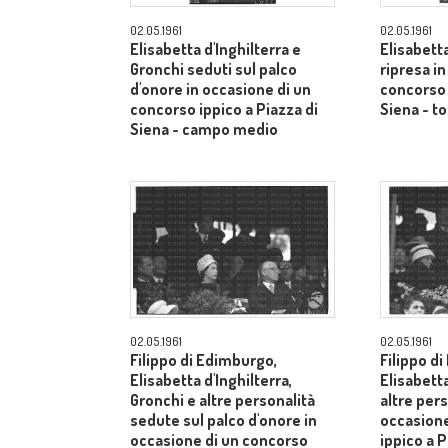
02.05.1961
02.05.1961
Elisabetta d'Inghilterra e
Elisabetta
Gronchi seduti sul palco
ripresa i
d'onore in occasione di un
concorso 
concorso ippico a Piazza di
Siena - to
Siena - campo medio
02.05.1961
02.05.1961
Filippo di Edimburgo,
Filippo d
Elisabetta d'Inghilterra,
Elisabetta
Gronchi e altre personalità
altre pers
sedute sul palco d'onore in
occasione
occasione di un concorso
ippico a P