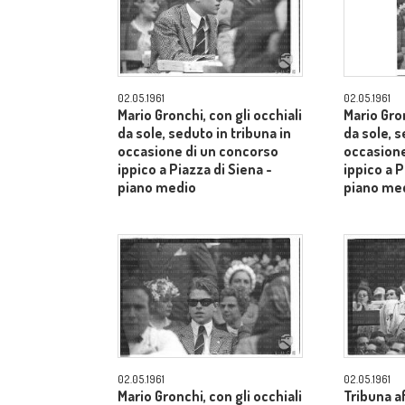
02.05.1961
02.05.1961
Mario Gronchi, con gli occhiali
Mario Gron
da sole, seduto in tribuna in
da sole, s
occasione di un concorso
occasione
ippico a Piazza di Siena -
ippico a P
piano medio
piano me
02.05.1961
02.05.1961
Mario Gronchi, con gli occhiali
Tribuna af