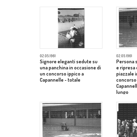
Siena - campo medio lungo
Siena - 
02.05.1961
02.05.1961
Signore eleganti sedute su
Persona s
una panchina in occasione di
e ripresa 
un concorso ippico a
piazzale 
Capannelle - totale
concorso 
Capannel
lungo