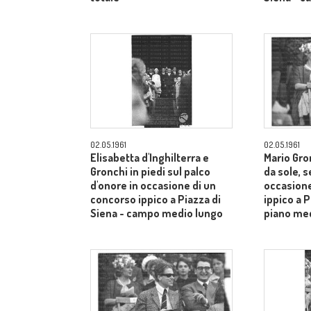
02.05.1961
02.05.1961
Elisabetta d'Inghilterra e
Mario Gron
Gronchi in piedi sul palco
da sole, s
d'onore in occasione di un
occasione
concorso ippico a Piazza di
ippico a P
Siena - campo medio lungo
piano me