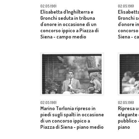
02.05.1961
02.05.1961
Elisabetta d'Inghilterra e
Elisabetta
Gronchi seduta in tribuna
Gronchi s
d'onore in occasione di un
d'onore i
concorso ippico a Piazza di
concorso 
Siena - campo medio
Siena - 
02.05.1961
02.05.1961
Marino Torlonia ripreso in
Ripresa u
piedi sugli spalti in occasione
elegante c
di un concorso ippico a
pubblico 
Piazza di Siena - piano medio
piano