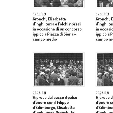
02.05.1961
02.05.1961
Gronchi, Elisabetta
Gronchi, 
d'Inghilterra e Folchi ripresi
d'Inghilte
in occasione di un concorso
in occasi
ippico a Piazza di Siena -
ippico a P
campo medio
campo m
02.05.1961
02.05.1961
Ripreso dal basso il palco
Ripreso da
d'onore con il Filippo
d'onore co
d'Edimburgo, Elisabetta
d'Edimbur
d'Inghilterra, Gronchi, la
d'Inghilte