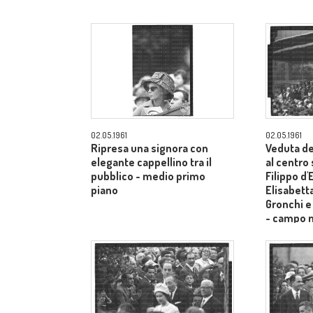
02.05.1961
02.05.1961
Ripresa una signora con
Veduta de
elegante cappellino tra il
al centro
pubblico - medio primo
Filippo d
piano
Elisabetta
Gronchi e
- campo 