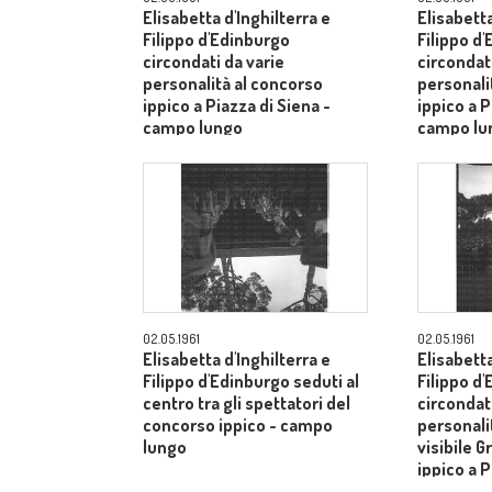
Elisabetta d'Inghilterra e
Elisabetta
Filippo d'Edinburgo
Filippo d
circondati da varie
circondati
personalità al concorso
personali
ippico a Piazza di Siena -
ippico a P
campo lungo
campo lu
02.05.1961
02.05.1961
Elisabetta d'Inghilterra e
Elisabetta
Filippo d'Edinburgo seduti al
Filippo d
centro tra gli spettatori del
circondati
concorso ippico - campo
personalit
lungo
visibile G
ippico a P
campo lu