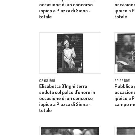
occasione di un concorso
occasione
ippico a Piazza di Siena -
ippico a P
totale
totale
02.05.1961
02.05.1961
Elisabetta D'Inghilterra
Pubblico s
seduta sul palco d'onore in
occasione
occasione di un concorso
ippico a P
ippico a Piazza di Siena -
campo m
totale