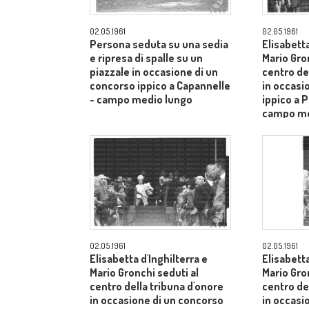
02.05.1961
02.05.1961
Persona seduta su una sedia
Elisabetta
e ripresa di spalle su un
Mario Gro
piazzale in occasione di un
centro de
concorso ippico a Capannelle
in occasi
- campo medio lungo
ippico a P
campo me
02.05.1961
02.05.1961
Elisabetta d'Inghilterra e
Elisabetta
Mario Gronchi seduti al
Mario Gro
centro della tribuna d'onore
centro de
in occasione di un concorso
in occasi