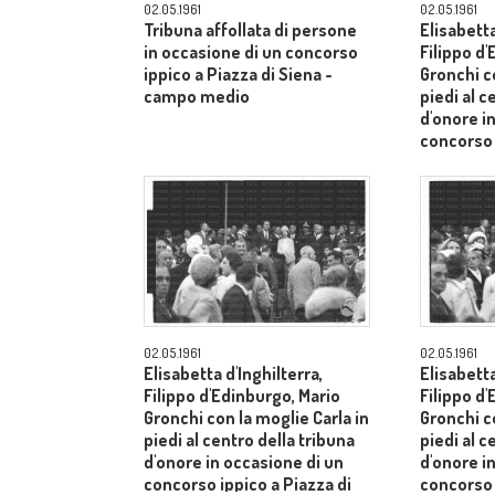
02.05.1961
02.05.1961
Tribuna affollata di persone
Elisabetta
in occasione di un concorso
Filippo d
ippico a Piazza di Siena -
Gronchi co
campo medio
piedi al c
d'onore i
concorso 
Siena - 
02.05.1961
02.05.1961
Elisabetta d'Inghilterra,
Elisabetta
Filippo d'Edinburgo, Mario
Filippo d
Gronchi con la moglie Carla in
Gronchi co
piedi al centro della tribuna
piedi al c
d'onore in occasione di un
d'onore i
concorso ippico a Piazza di
concorso 