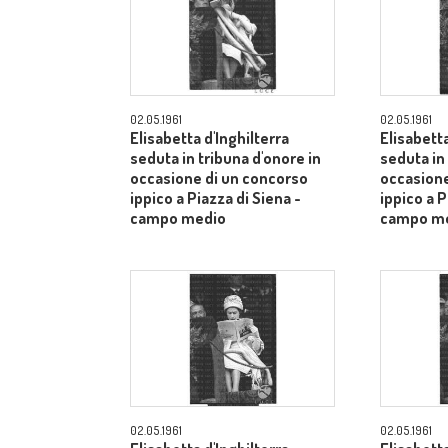
02.05.1961
02.05.1961
Elisabetta d'Inghilterra
Elisabetta
seduta in tribuna d'onore in
seduta in
occasione di un concorso
occasione
ippico a Piazza di Siena -
ippico a P
campo medio
campo m
02.05.1961
02.05.1961