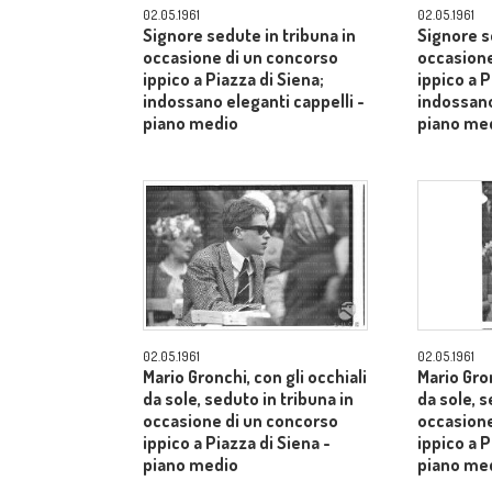
02.05.1961
02.05.1961
Signore sedute in tribuna in
Signore s
occasione di un concorso
occasione
ippico a Piazza di Siena;
ippico a P
indossano eleganti cappelli -
indossano
piano medio
piano me
02.05.1961
02.05.1961
Mario Gronchi, con gli occhiali
Mario Gron
da sole, seduto in tribuna in
da sole, s
occasione di un concorso
occasione
ippico a Piazza di Siena -
ippico a P
piano medio
piano me