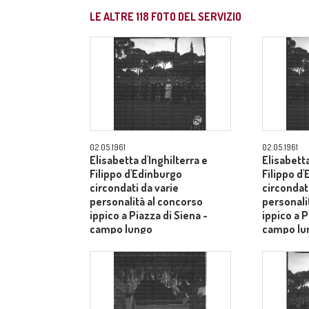
LE ALTRE
118
FOTO DEL SERVIZIO
02.05.1961
02.05.1961
Elisabetta d'Inghilterra e
Elisabetta
Filippo d'Edinburgo
Filippo d
circondati da varie
circondati
personalità al concorso
personali
ippico a Piazza di Siena -
ippico a P
campo lungo
campo lu