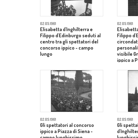
02.05.1961
02.05.1961
Elisabetta d'Inghilterra e
Elisabetta
Filippo d'Edinburgo seduti al
Filippo d
centro tra gli spettatori del
circondati
concorso ippico - campo
personalit
lungo
visibile G
ippico a P
campo lu
02.05.1961
02.05.1961
Gli spettatori al concorso
Gli spetta
ippico a Piazza di Siena -
d'Inghilt
campo lunghissimo
lunghiss