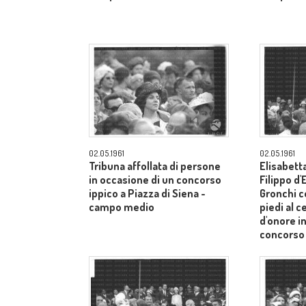
02.05.1961
02.05.1961
Tribuna affollata di persone
Elisabetta
in occasione di un concorso
Filippo d
ippico a Piazza di Siena -
Gronchi co
campo medio
piedi al c
d'onore i
concorso 
Siena - 