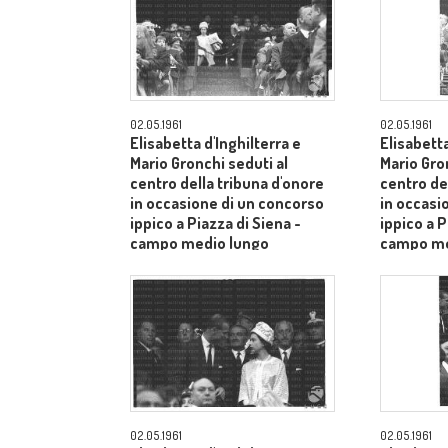
02.05.1961
02.05.1961
Elisabetta d'Inghilterra e
Elisabetta
Mario Gronchi seduti al
Mario Gro
centro della tribuna d'onore
centro de
in occasione di un concorso
in occasi
ippico a Piazza di Siena -
ippico a P
campo medio lungo
campo me
02.05.1961
02.05.1961