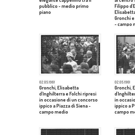
elegante cappellino tra il
al centro
pubblico - medio primo
Filippo d
piano
Elisabetta
Gronchi e
- campo 
02.05.1961
02.05.1961
Gronchi, Elisabetta
Gronchi, 
d'Inghilterra e Folchi ripresi
d'Inghilte
in occasione di un concorso
in occasi
ippico a Piazza di Siena -
ippico a P
campo medio
campo m