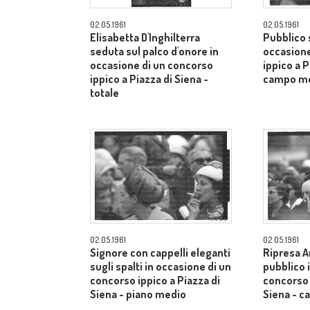
02.05.1961
02.05.1961
Elisabetta D'Inghilterra
Pubblico s
seduta sul palco d'onore in
occasione
occasione di un concorso
ippico a P
ippico a Piazza di Siena -
campo m
totale
02.05.1961
02.05.1961
Signore con cappelli eleganti
Ripresa A
sugli spalti in occasione di un
pubblico 
concorso ippico a Piazza di
concorso 
Siena - piano medio
Siena - 