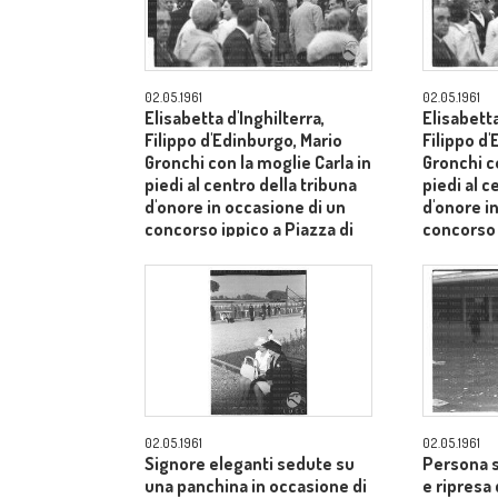
02.05.1961
02.05.1961
Elisabetta d'Inghilterra,
Elisabetta
Filippo d'Edinburgo, Mario
Filippo d
Gronchi con la moglie Carla in
Gronchi co
piedi al centro della tribuna
piedi al c
d'onore in occasione di un
d'onore i
concorso ippico a Piazza di
concorso 
Siena - campo medio lungo
Siena - 
02.05.1961
02.05.1961
Signore eleganti sedute su
Persona s
una panchina in occasione di
e ripresa 