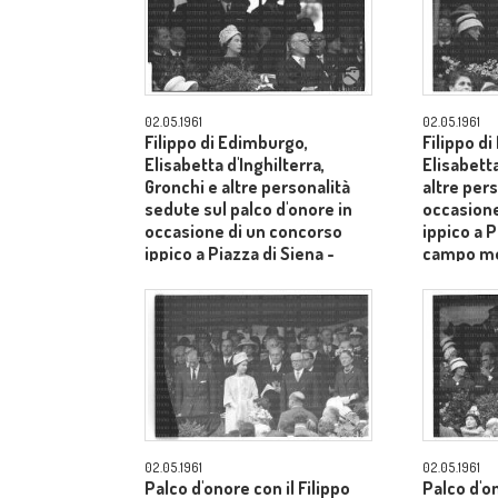
02.05.1961
02.05.1961
Filippo di Edimburgo,
Filippo d
Elisabetta d'Inghilterra,
Elisabetta
Gronchi e altre personalità
altre pers
sedute sul palco d'onore in
occasione
occasione di un concorso
ippico a P
ippico a Piazza di Siena -
campo m
campo medio
02.05.1961
02.05.1961
Palco d'onore con il Filippo
Palco d'o