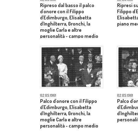
Ripreso dal basso il palco
Ripresi s
d'onore con il Filippo
Filippo d
d'Edimburgo, Elisabetta
Elisabetta
d'Inghilterra, Gronchi, la
piano me
moglie Carla e altre
personalità - campo medio
lungo
02.05.1961
02.05.1961
Palco d'onore con il Filippo
Palco d'on
d'Edimburgo, Elisabetta
d'Edimbur
d'Inghilterra, Gronchi, la
d'Inghilte
moglie Carla e altre
personal
personalità - campo medio