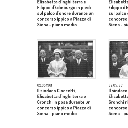
Elisabetta d'Inghilterra e
Elisabetta
Filippo d'Edinburgo in piedi
Filippo d'
sul palco d'onore durante un
sul palco
concorso ippico a Piazza di
concorso 
Siena - piano medio
Siena - p
02.05.1961
02.05.1961
Il sindaco Cioccetti,
Il sindaco
Elisabetta d'Inghilterra e
Elisabetta
Gronchi in posa durante un
Gronchi r
concorso ippico a Piazza di
concorso 
Siena - piano medio
Siena - p