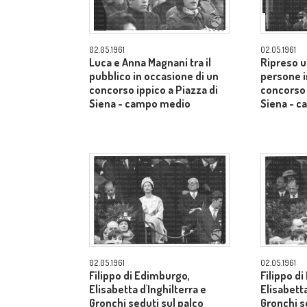
02.05.1961
02.05.1961
Luca e Anna Magnani tra il
Ripreso u
pubblico in occasione di un
persone i
concorso ippico a Piazza di
concorso 
Siena - campo medio
Siena - 
02.05.1961
02.05.1961
Filippo di Edimburgo,
Filippo d
Elisabetta d'Inghilterra e
Elisabetta
Gronchi seduti sul palco
Gronchi s