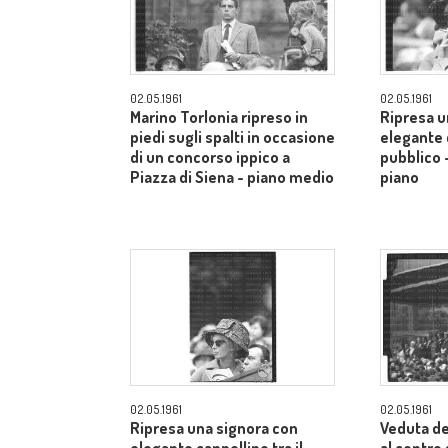
02.05.1961
02.05.1961
Marino Torlonia ripreso in
Ripresa u
piedi sugli spalti in occasione
elegante c
di un concorso ippico a
pubblico 
Piazza di Siena - piano medio
piano
02.05.1961
02.05.1961
Ripresa una signora con
Veduta de