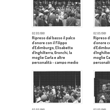
02.05.1961
02.05.1961
Ripreso dal basso il palco
Ripreso da
d'onore con il Filippo
d'onore co
d'Edimburgo, Elisabetta
d'Edimbur
d'Inghilterra, Gronchi, la
d'Inghilte
moglie Carla e altre
moglie Car
personalità - campo medio
personal
lungo
lungo
02.05.1961
02.05.1961