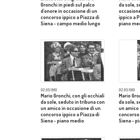
Gronchi in piedi sul palco
da sole, s
d'onore in occasione di un
occasione
concorso ippico a Piazza di
ippico a P
Siena - campo medio lungo
piano me
02.05.1961
02.05.1961
Mario Gronchi, con gli occhiali
Mario Gron
da sole, seduto in tribuna con
da sole, 
un amico in occasione di un
un amico 
concorso ippico a Piazza di
concorso 
Siena - piano medio
Siena - p