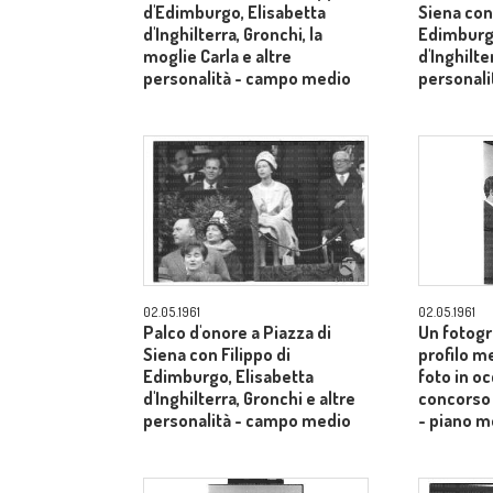
d'Edimburgo, Elisabetta
Siena con 
d'Inghilterra, Gronchi, la
Edimburgo
moglie Carla e altre
d'Inghilte
personalità - campo medio
personal
02.05.1961
02.05.1961
Palco d'onore a Piazza di
Un fotogr
Siena con Filippo di
profilo m
Edimburgo, Elisabetta
foto in o
d'Inghilterra, Gronchi e altre
concorso 
personalità - campo medio
- piano m