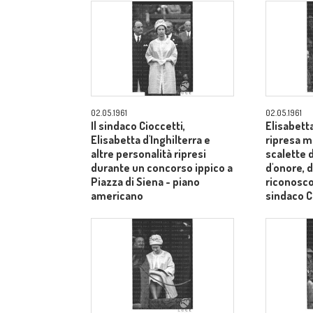
02.05.1961
02.05.1961
Il sindaco Cioccetti,
Elisabetta
Elisabetta d'Inghilterra e
ripresa m
altre personalità ripresi
scalette d
durante un concorso ippico a
d'onore, d
Piazza di Siena - piano
riconosco
americano
sindaco C
medi