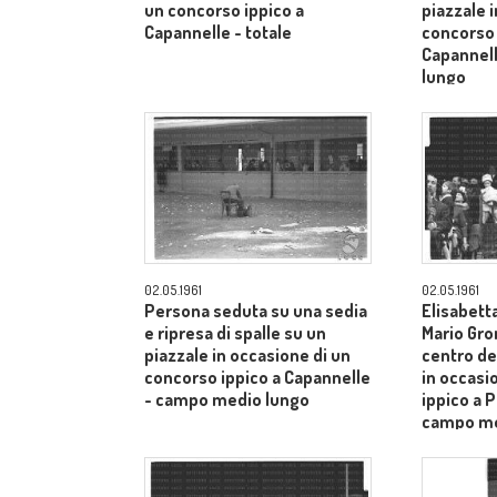
un concorso ippico a
piazzale 
Capannelle - totale
concorso 
Capannel
lungo
02.05.1961
02.05.1961
Persona seduta su una sedia
Elisabetta
e ripresa di spalle su un
Mario Gro
piazzale in occasione di un
centro de
concorso ippico a Capannelle
in occasi
- campo medio lungo
ippico a P
campo me