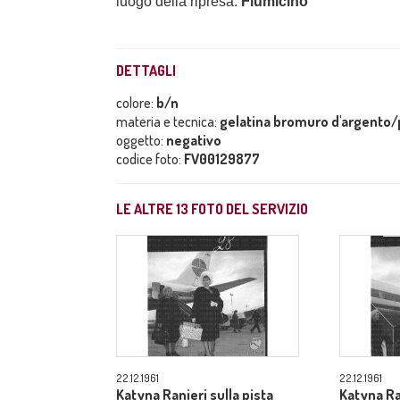
luogo della ripresa:
Fiumicino
DETTAGLI
colore:
b/n
materia e tecnica:
gelatina bromuro d'argento/p
oggetto:
negativo
codice foto:
FV00129877
LE ALTRE
13
FOTO DEL SERVIZIO
22.12.1961
22.12.1961
Katyna Ranieri sulla pista
Katyna Ra