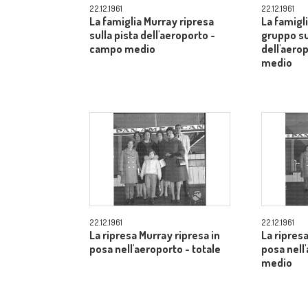
22.12.1961
22.12.1961
La famiglia Murray ripresa
La famigli
sulla pista dell'aeroporto -
gruppo su
campo medio
dell'aero
medio
22.12.1961
22.12.1961
La ripresa Murray ripresa in
La ripresa
posa nell'aeroporto - totale
posa nell
medio