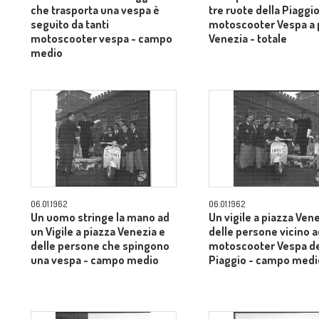
che trasporta una vespa è
tre ruote della Piaggi
seguito da tanti
motoscooter Vespa a 
motoscooter vespa - campo
Venezia - totale
medio
06.01.1962
06.01.1962
Un uomo stringe la mano ad
Un vigile a piazza Ven
un Vigile a piazza Venezia e
delle persone vicino a
delle persone che spingono
motoscooter Vespa de
una vespa - campo medio
Piaggio - campo medi