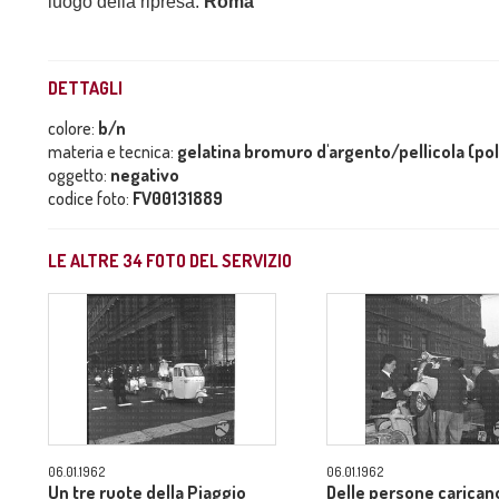
luogo della ripresa:
Roma
DETTAGLI
colore:
b/n
materia e tecnica:
gelatina bromuro d'argento/pellicola (po
oggetto:
negativo
codice foto:
FV00131889
LE ALTRE
34
FOTO DEL SERVIZIO
06.01.1962
06.01.1962
Un tre ruote della Piaggio
Delle persone carican