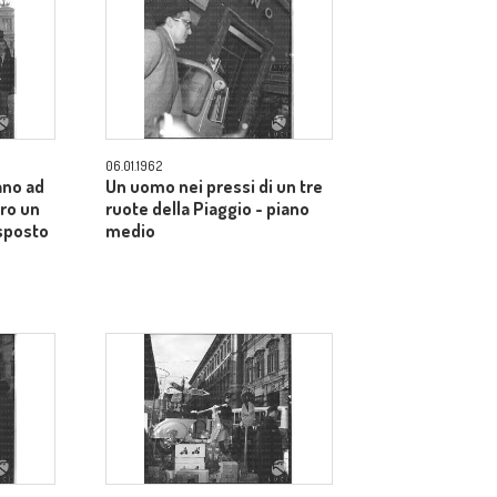
06.01.1962
ano ad
Un uomo nei pressi di un tre
tro un
ruote della Piaggio - piano
sposto
medio