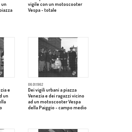
o un
vigile con un motoscooter
piazza
Vespa - totale
06.01.1962
ezia e
Dei vigili urbani a piazza
d un
Venezia e dei ragazzi vicino
lla
ad un motoscooter Vespa
o
della Paiggio - campo medio