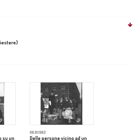
liestere)
06.01.1962
o su un
Delle persone vicino ad un