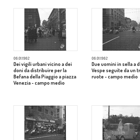
06.01.1962
06.01.1962
Dei vigili urbani vicino a dei
Due uomini in sella a d
doni da distribuire per la
Vespe seguite da un t
Befana della Piaggio a piazza
ruote - campo medio
Venezia - campo medio