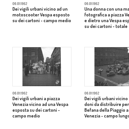
06.01.1962
06.01.1962
Dei vigili urbani vicino ad un
Una donna con una m
motoscooter Vespa esposto
fotografica a piazza V
su dei cartoni - campo medio
e dietro una Vespa es
su dei cartoni - totale
06.01.1962
06.01.1962
Dei vigili urbani a piazza
Dei vigili urbani vicino
Venezia vicino ad una Vespa
doni da distribuire per
esposta su dei cartoni -
Befana della Piaggio a
campo medio
Venezia - campo lung