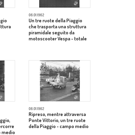
06.01.1962
ggio
Un tre ruote della Piaggio
uttura
che trasporta una struttura
piramidale seguito da
motoscooter Vespa - totale
06.01.1962
Ripreso, mentre attraversa
ggio,
Ponte Vittorio, un tre ruote
percorre
della Piaggio - campo medio
o medio