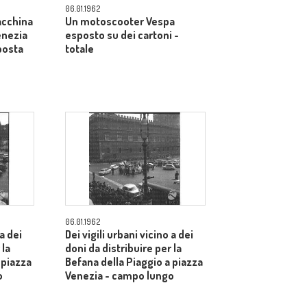
06.01.1962
acchina
Un motoscooter Vespa
enezia
esposto su dei cartoni -
posta
totale
06.01.1962
 a dei
Dei vigili urbani vicino a dei
 la
doni da distribuire per la
 piazza
Befana della Piaggio a piazza
o
Venezia - campo lungo