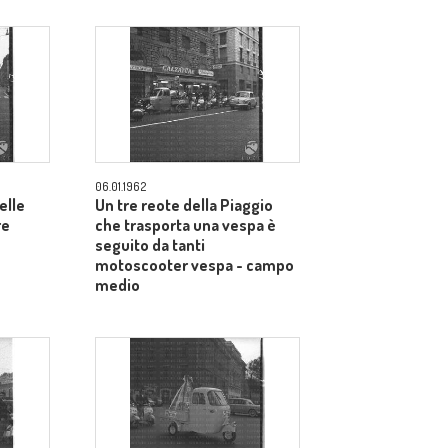
06.01.1962
elle
Un tre reote della Piaggio
re
che trasporta una vespa è
seguito da tanti
motoscooter vespa - campo
medio