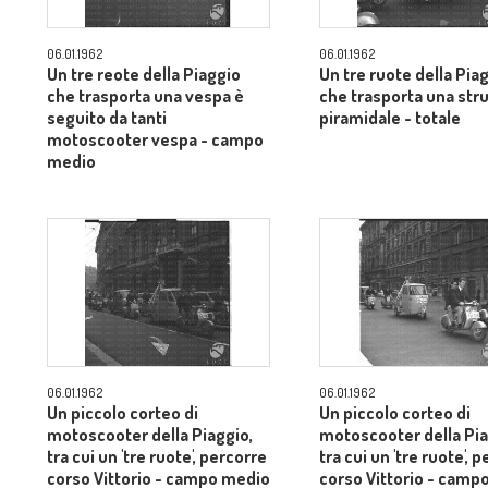
06.01.1962
06.01.1962
Un tre reote della Piaggio
Un tre ruote della Pia
che trasporta una vespa è
che trasporta una str
seguito da tanti
piramidale - totale
motoscooter vespa - campo
medio
06.01.1962
06.01.1962
Un piccolo corteo di
Un piccolo corteo di
motoscooter della Piaggio,
motoscooter della Pia
tra cui un 'tre ruote', percorre
tra cui un 'tre ruote', 
corso Vittorio - campo medio
corso Vittorio - camp