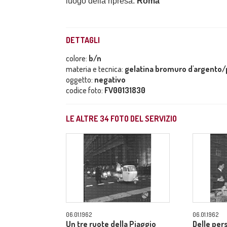
luogo della ripresa:
Roma
DETTAGLI
colore:
b/n
materia e tecnica:
gelatina bromuro d'argento/p
oggetto:
negativo
codice foto:
FV00131830
LE ALTRE
34
FOTO DEL SERVIZIO
06.01.1962
06.01.1962
Un tre ruote della Piaggio
Delle per