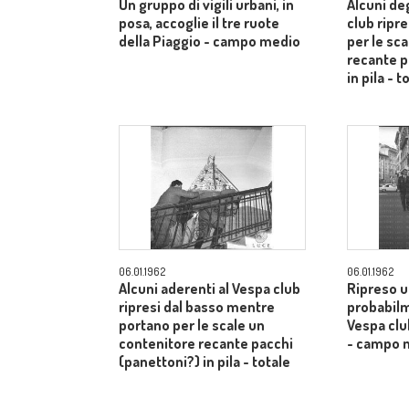
Un gruppo di vigili urbani, in
Alcuni deg
posa, accoglie il tre ruote
club ripr
della Piaggio - campo medio
per le sc
recante p
in pila - t
06.01.1962
06.01.1962
Alcuni aderenti al Vespa club
Ripreso u
ripresi dal basso mentre
probabilm
portano per le scale un
Vespa clu
contenitore recante pacchi
- campo 
(panettoni?) in pila - totale