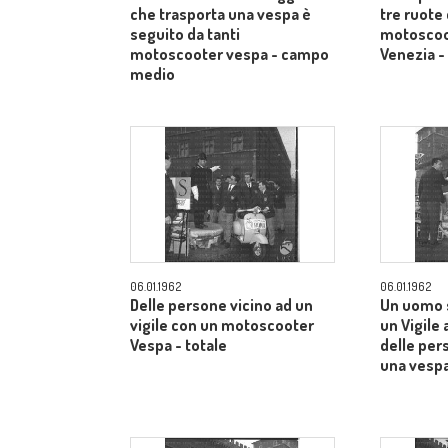
che trasporta una vespa è
tre ruote
seguito da tanti
motoscoo
motoscooter vespa - campo
Venezia -
medio
06.01.1962
06.01.1962
Delle persone vicino ad un
Un uomo s
vigile con un motoscooter
un Vigile 
Vespa - totale
delle per
una vesp