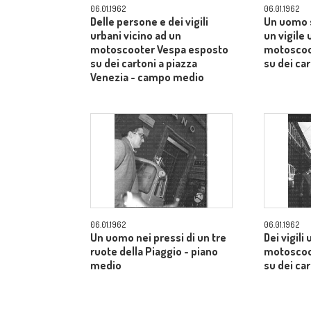
06.01.1962
06.01.1962
Delle persone e dei vigili
Un uomo s
urbani vicino ad un
un vigile
motoscooter Vespa esposto
motoscoo
su dei cartoni a piazza
su dei car
Venezia - campo medio
06.01.1962
06.01.1962
Un uomo nei pressi di un tre
Dei vigili
ruote della Piaggio - piano
motoscoo
medio
su dei ca