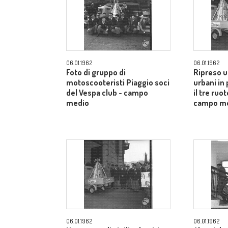
06.01.1962
06.01.1962
Foto di gruppo di
Ripreso un
motoscooteristi Piaggio soci
urbani in
del Vespa club - campo
il tre ruo
medio
campo m
06.01.1962
06.01.1962