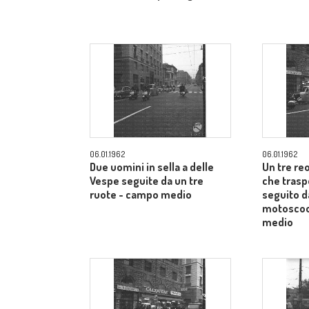
06.01.1962
06.01.1962
Due uomini in sella a delle
Un tre re
Vespe seguite da un tre
che trasp
ruote - campo medio
seguito d
motoscoo
medio