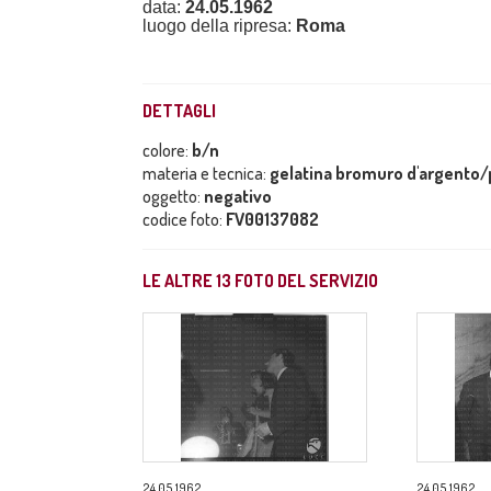
data:
24.05.1962
luogo della ripresa:
Roma
DETTAGLI
colore:
b/n
materia e tecnica:
gelatina bromuro d'argento/p
oggetto:
negativo
codice foto:
FV00137082
LE ALTRE
13
FOTO DEL SERVIZIO
24.05.1962
24.05.1962