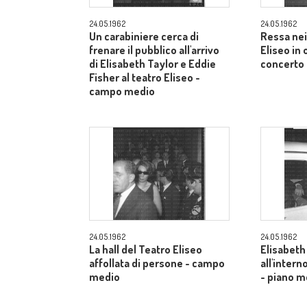
24.05.1962
24.05.1962
Un carabiniere cerca di
Ressa nei
frenare il pubblico all'arrivo
Eliseo in
di Elisabeth Taylor e Eddie
concerto 
Fisher al teatro Eliseo -
campo medio
24.05.1962
24.05.1962
La hall del Teatro Eliseo
Elisabeth
affollata di persone - campo
all'inter
medio
- piano m