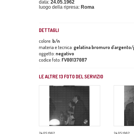
data:
24.05.1962
luogo della ripresa:
Roma
DETTAGLI
colore:
b/n
materia e tecnica:
gelatina bromuro d'argento/p
oggetto:
negativo
codice foto:
FV00137087
LE ALTRE
13
FOTO DEL SERVIZIO
24.05.1962
24.05.1962