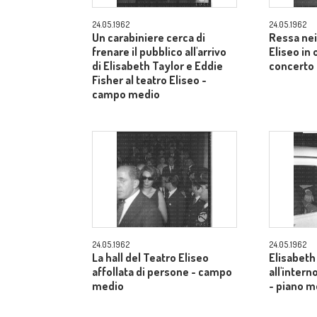
24.05.1962
24.05.1962
Un carabiniere cerca di
Ressa nei
frenare il pubblico all'arrivo
Eliseo in
di Elisabeth Taylor e Eddie
concerto 
Fisher al teatro Eliseo -
campo medio
24.05.1962
24.05.1962
La hall del Teatro Eliseo
Elisabeth
affollata di persone - campo
all'inter
medio
- piano m