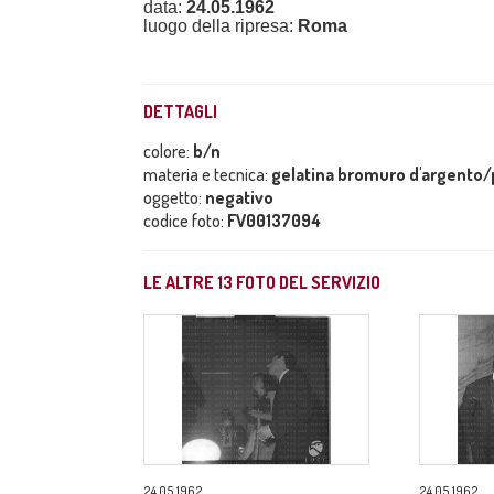
data:
24.05.1962
luogo della ripresa:
Roma
DETTAGLI
colore:
b/n
materia e tecnica:
gelatina bromuro d'argento/p
oggetto:
negativo
codice foto:
FV00137094
LE ALTRE
13
FOTO DEL SERVIZIO
24.05.1962
24.05.1962