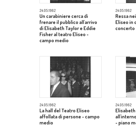
24.05.1962
24.05.1962
Un carabiniere cerca di
Ressa nei
frenare il pubblico all'arrivo
Eliseo in
di Elisabeth Taylor e Eddie
concerto 
Fisher al teatro Eliseo -
campo medio
24.05.1962
24.05.1962
La hall del Teatro Eliseo
Elisabeth
affollata di persone - campo
all'inter
medio
- piano m