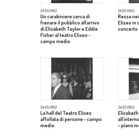
24.05.1962
24.05.1962
Un carabiniere cerca di
Ressa nei
frenare il pubblico all'arrivo
Eliseo in
di Elisabeth Taylor e Eddie
concerto 
Fisher al teatro Eliseo -
campo medio
24.05.1962
24.05.1962
La hall del Teatro Eliseo
Elisabeth
affollata di persone - campo
all'inter
medio
- piano m