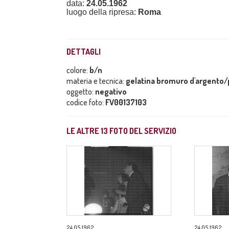
data:
24.05.1962
luogo della ripresa:
Roma
DETTAGLI
colore:
b/n
materia e tecnica:
gelatina bromuro d'argento/p
oggetto:
negativo
codice foto:
FV00137103
LE ALTRE
13
FOTO DEL SERVIZIO
24.05.1962
24.05.1962