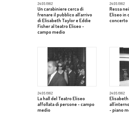
24.05.1962
24.05.1962
Un carabiniere cerca di
Ressa nei
frenare il pubblico all'arrivo
Eliseo in
di Elisabeth Taylor e Eddie
concerto 
Fisher al teatro Eliseo -
campo medio
24.05.1962
24.05.1962
La hall del Teatro Eliseo
Elisabeth
affollata di persone - campo
all'inter
medio
- piano m