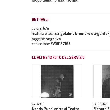
luogo della ripresa:
Roma
DETTAGLI
colore:
b/n
materia e tecnica:
gelatina bromuro d'argento/p
oggetto:
negativo
codice foto:
FV00137105
LE ALTRE
13
FOTO DEL SERVIZIO
24.05.1962
24.05.1962
Nando Pucci entra al Teatro
Richard B