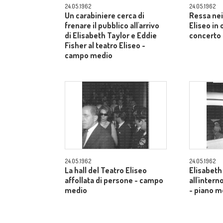
24.05.1962
24.05.1962
Un carabiniere cerca di
Ressa nei
frenare il pubblico all'arrivo
Eliseo in
di Elisabeth Taylor e Eddie
concerto 
Fisher al teatro Eliseo -
campo medio
24.05.1962
24.05.1962
La hall del Teatro Eliseo
Elisabeth
affollata di persone - campo
all'inter
medio
- piano m