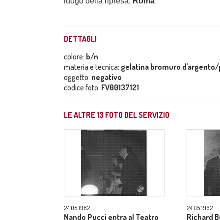
luogo della ripresa:
Roma
DETTAGLI
colore:
b/n
materia e tecnica:
gelatina bromuro d'argento/p
oggetto:
negativo
codice foto:
FV00137121
LE ALTRE
13
FOTO DEL SERVIZIO
24.05.1962
24.05.1962
Nando Pucci entra al Teatro
Richard B