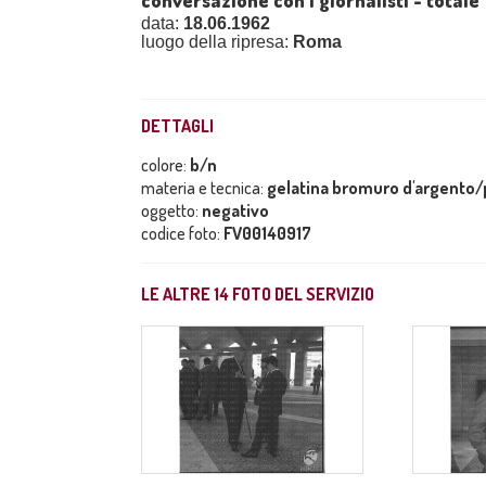
conversazione con i giornalisti - totale
data:
18.06.1962
luogo della ripresa:
Roma
DETTAGLI
colore:
b/n
materia e tecnica:
gelatina bromuro d'argento/p
oggetto:
negativo
codice foto:
FV00140917
LE ALTRE
14
FOTO DEL SERVIZIO