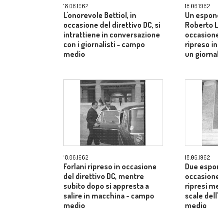
18.06.1962
18.06.1962
L'onorevole Bettiol, in
Un espon
occasione del direttivo DC, si
Roberto Lu
intrattiene in conversazione
occasione
con i giornalisti - campo
ripreso i
medio
un giorna
18.06.1962
18.06.1962
Forlani ripreso in occasione
Due espone
del direttivo DC, mentre
occasione
subito dopo si appresta a
ripresi m
salire in macchina - campo
scale dell
medio
medio