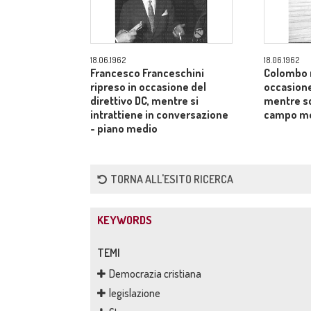
18.06.1962
18.06.1962
Francesco Franceschini
Colombo r
ripreso in occasione del
occasione
direttivo DC, mentre si
mentre sc
intrattiene in conversazione
campo m
- piano medio
TORNA ALL'ESITO RICERCA
KEYWORDS
TEMI
Democrazia cristiana
legislazione