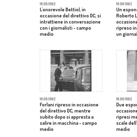
18.06.1962
18.06.1962
L'onorevole Bettiol, in
Un espon
occasione del direttivo DC, si
Roberto Lu
intrattiene in conversazione
occasione
con i giornalisti - campo
ripreso i
medio
un giorna
18.06.1962
18.06.1962
Forlani ripreso in occasione
Due espone
del direttivo DC, mentre
occasione
subito dopo si appresta a
ripresi m
salire in macchina - campo
scale dell
medio
medio