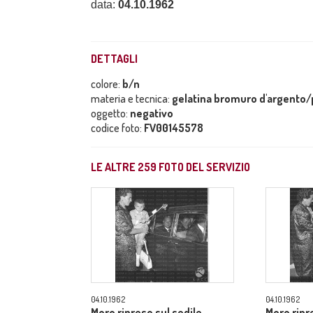
data:
04.10.1962
DETTAGLI
colore:
b/n
materia e tecnica:
gelatina bromuro d'argento/p
oggetto:
negativo
codice foto:
FV00145578
LE ALTRE
259
FOTO DEL SERVIZIO
04.10.1962
04.10.1962
Moro ripreso sul sedile
Moro ripr