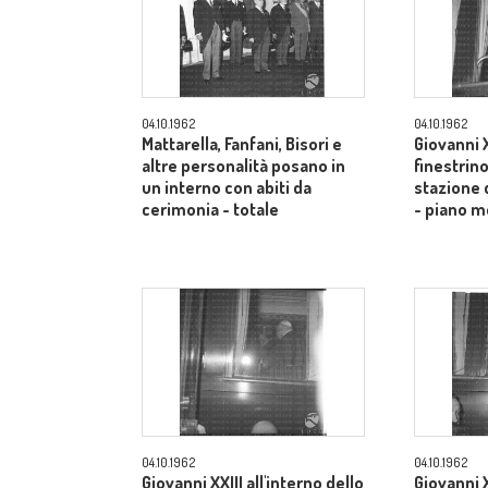
04.10.1962
04.10.1962
Mattarella, Fanfani, Bisori e
Giovanni X
altre personalità posano in
finestrino
un interno con abiti da
stazione 
cerimonia - totale
- piano m
04.10.1962
04.10.1962
Giovanni XXIII all'interno dello
Giovanni X