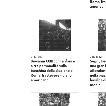
Roma Tras
american
04.10.1962
04.10.1962
Giovanni XXIII con Fanfani e
Segni, Fan
altre personalità sulla
una gran f
banchina della stazione di
attendono
Roma Trastevere - piano
nella piaz
americano
basilica 
medio