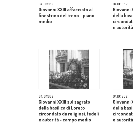
04.10.1962
04.10.1962
Giovanni XXIII affacciato al
Giovanni X
finestrino del treno - piano
della basi
medio
circondato
e autorit
04.10.1962
04.10.1962
Giovanni XXIII sul sagrato
Giovanni X
della basilica di Loreto
della basi
circondato da religiosi, fedeli
circondato
e autorità - campo medio
e autorit