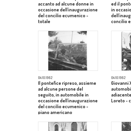
accanto ad alcune donne in
ed il pont
occasione dell'inaugurazione
in occasi
del concilio ecumenico -
dell'inau
totale
concilio
medio
04.10.1962
04.10.1962
Il pontefice ripreso, assieme
Giovanni X
ad alcune persone del
automobil
seguito, in automobile in
adiacente 
occasione dell'inaugurazione
Loreto -
del concilio ecumenico -
piano americano