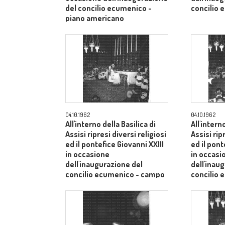
del concilio ecumenico -
concilio 
piano americano
04.10.1962
04.10.1962
All'interno della Basilica di
All'intern
Assisi ripresi diversi religiosi
Assisi rip
ed il pontefice Giovanni XXIII
ed il pont
in occasione
in occasi
dell'inaugurazione del
dell'inau
concilio ecumenico - campo
concilio
medio
medio