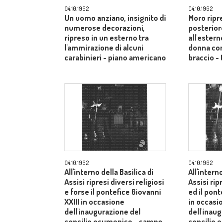
04.10.1962
04.10.1962
Un uomo anziano, insignito di
Moro ripr
numerose decorazioni,
posterior
ripreso in un esterno tra
all'estern
l'ammirazione di alcuni
donna co
carabinieri - piano americano
braccio - 
04.10.1962
04.10.1962
All'interno della Basilica di
All'intern
Assisi ripresi diversi religiosi
Assisi rip
e forse il pontefice Giovanni
ed il pont
XXIII in occasione
in occasi
dell'inaugurazione del
dell'inau
concilio ecumenico - campo
concilio