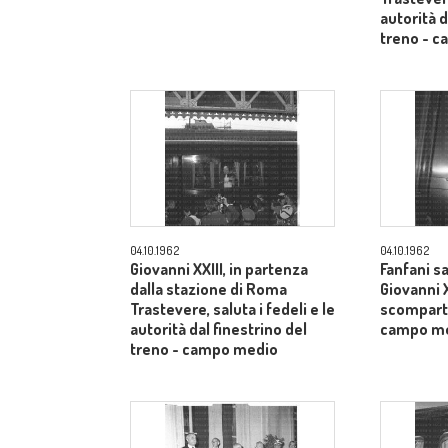
autorità d
treno - 
04.10.1962
04.10.1962
Giovanni XXIII, in partenza
Fanfani sa
dalla stazione di Roma
Giovanni X
Trastevere, saluta i fedeli e le
scomparti
autorità dal finestrino del
campo m
treno - campo medio