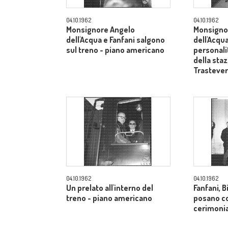
04.10.1962
04.10.1962
Monsignore Angelo
Monsigno
dell'Acqua e Fanfani salgono
dell'Acqua
sul treno - piano americano
personali
della sta
Trasteve
04.10.1962
04.10.1962
Un prelato all'interno del
Fanfani, B
treno - piano americano
posano co
cerimonia