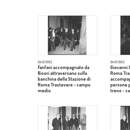
04.10.1962
04.10.1962
Fanfani accompagnato da
Giovanni X
Bisori attraversano sulla
Roma Tra
banchina della Stazione di
accompag
Roma Trastevere - campo
persone p
medio
treno - 