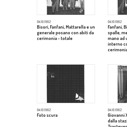
04.10.1962
04.10.1962
Bisori, Fanfani, Mattarella e un
Fanfani, B
generale posano con abiti da
spalle, me
cerimonia - totale
mano ad u
interno co
cerimonia
04.10.1962
04.10.1962
Foto scura
Giovanni X
dalla sta
Trastevere