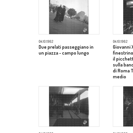
04.10.1962
04.10.1962
Due prelati passeggiano in
Giovanni X
un piazza - campo lungo
finestrin
il picche
sulla ban
di Roma 
medio