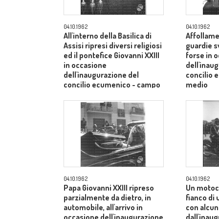
04.10.1962
04.10.1962
All'interno della Basilica di
Affollame
Assisi ripresi diversi religiosi
guardie s
ed il pontefice Giovanni XXIII
forse in 
in occasione
dell'inau
dell'inaugurazione del
concilio
concilio ecumenico - campo
medio
medio
04.10.1962
04.10.1962
Papa Giovanni XXIII ripreso
Un motoci
parzialmente da dietro, in
fianco di
automobile, all'arrivo in
con alcuni
occasione dell'inaugurazione
dall'inau