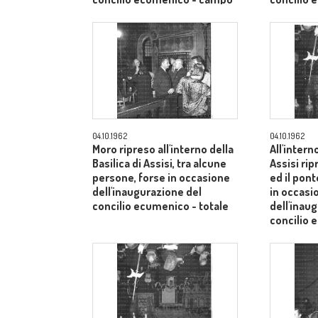
medio
medio
04.10.1962
04.10.1962
Moro ripreso all'interno della
All'intern
Basilica di Assisi, tra alcune
Assisi rip
persone, forse in occasione
ed il pont
dell'inaugurazione del
in occasi
concilio ecumenico - totale
dell'inau
concilio
medio