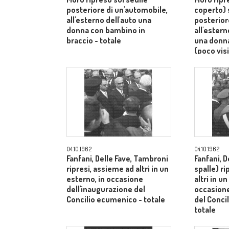
posteriore di un'automobile,
coperto) 
all'esterno dell'auto una
posterior
donna con bambino in
all'ester
braccio - totale
una donn
(poco visi
totale
04.10.1962
04.10.1962
Fanfani, Delle Fave, Tambroni
Fanfani, D
ripresi, assieme ad altri in un
spalle) r
esterno, in occasione
altri in u
dell'inaugurazione del
occasione
Concilio ecumenico - totale
del Conci
totale