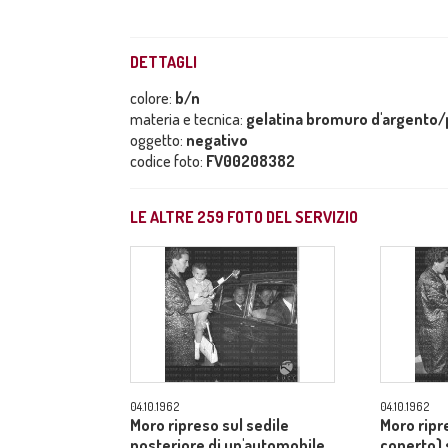
DETTAGLI
colore:
b/n
materia e tecnica:
gelatina bromuro d'argento/p
oggetto:
negativo
codice foto:
FV00208382
LE ALTRE
259
FOTO DEL SERVIZIO
04.10.1962
04.10.1962
Moro ripreso sul sedile
Moro ripr
posteriore di un'automobile,
coperto) 