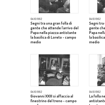
04.10.1962
04.10.1962
Segni tra una gran folla di
Segni tra 
gente che attende l'arrivo del
gente che
Papa nella piazza antistante
Papa nell
la basilica di Loreto - campo
la basilic
medio
medio
04.10.1962
04.10.1962
Giovanni XXIII si affaccia al
La folla n
finestrino del treno - campo
antistante