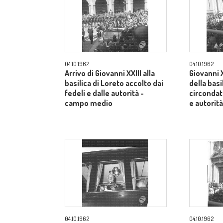
04.10.1962
04.10.1962
Arrivo di Giovanni XXIII alla
Giovanni X
basilica di Loreto accolto dai
della basi
fedeli e dalle autorità -
circondato
campo medio
e autorit
04.10.1962
04.10.1962