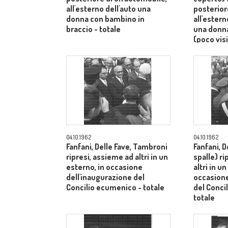
all'esterno dell'auto una
posterior
donna con bambino in
all'ester
braccio - totale
una donn
(poco visi
totale
04.10.1962
04.10.1962
Fanfani, Delle Fave, Tambroni
Fanfani, D
ripresi, assieme ad altri in un
spalle) r
esterno, in occasione
altri in u
dell'inaugurazione del
occasione
Concilio ecumenico - totale
del Conci
totale