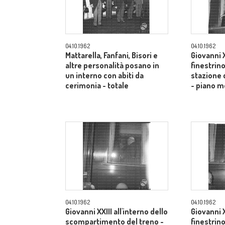
04.10.1962
04.10.1962
Mattarella, Fanfani, Bisori e
Giovanni X
altre personalità posano in
finestrino
un interno con abiti da
stazione 
cerimonia - totale
- piano m
04.10.1962
04.10.1962
Giovanni XXIII all'interno dello
Giovanni X
scompartimento del treno -
finestrino