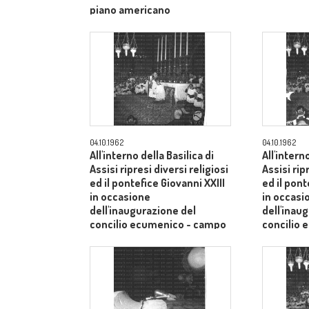
piano americano
04.10.1962
04.10.1962
All'interno della Basilica di
All'intern
Assisi ripresi diversi religiosi
Assisi rip
ed il pontefice Giovanni XXIII
ed il pont
in occasione
in occasi
dell'inaugurazione del
dell'inau
concilio ecumenico - campo
concilio
medio
medio