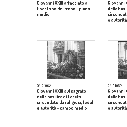
Giovanni XXIII affacciato al
Giovanni X
finestrino del treno - piano
della basi
medio
circondato
e autorit
04.10.1962
04.10.1962
Giovanni XXIII sul sagrato
Giovanni X
della basilica di Loreto
della basi
circondato da religiosi, fedeli
circondato
e autorità - campo medio
e autorit