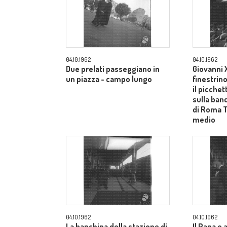
04.10.1962
04.10.1962
Due prelati passeggiano in
Giovanni X
un piazza - campo lungo
finestrin
il picche
sulla ban
di Roma 
medio
04.10.1962
04.10.1962
La banchina della stazione di
Il Papa e 