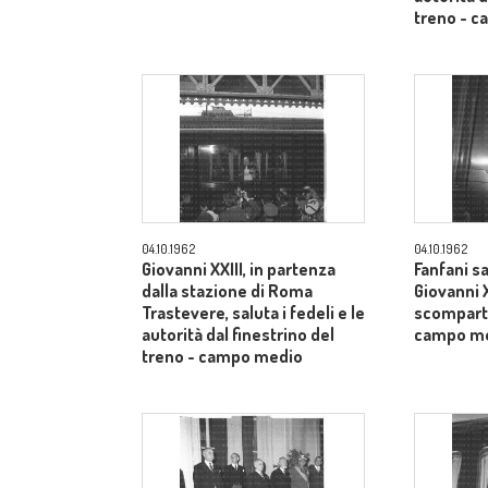
treno - 
04.10.1962
04.10.1962
Giovanni XXIII, in partenza
Fanfani sa
dalla stazione di Roma
Giovanni X
Trastevere, saluta i fedeli e le
scomparti
autorità dal finestrino del
campo m
treno - campo medio