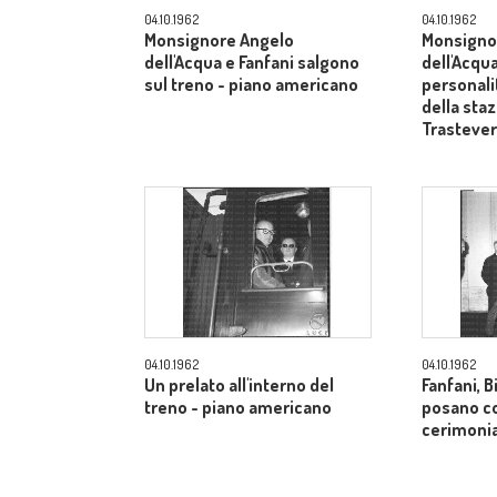
04.10.1962
04.10.1962
Monsignore Angelo
Monsigno
dell'Acqua e Fanfani salgono
dell'Acqua
sul treno - piano americano
personali
della sta
Trasteve
04.10.1962
04.10.1962
Un prelato all'interno del
Fanfani, B
treno - piano americano
posano co
cerimonia