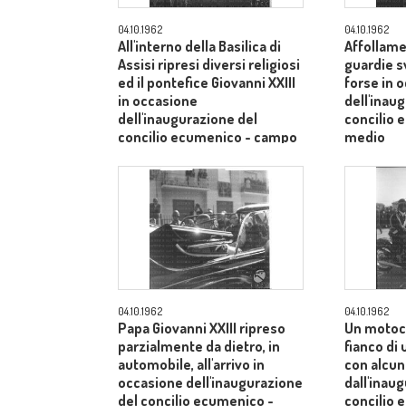
04.10.1962
04.10.1962
All'interno della Basilica di
Affollame
Assisi ripresi diversi religiosi
guardie s
ed il pontefice Giovanni XXIII
forse in 
in occasione
dell'inau
dell'inaugurazione del
concilio
concilio ecumenico - campo
medio
medio
04.10.1962
04.10.1962
Papa Giovanni XXIII ripreso
Un motoci
parzialmente da dietro, in
fianco di
automobile, all'arrivo in
con alcuni
occasione dell'inaugurazione
dall'inau
del concilio ecumenico -
concilio 