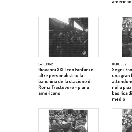
american
04.10.1962
04.10.1962
Giovanni XXIII con Fanfani e
Segni, Fan
altre personalità sulla
una gran f
banchina della stazione di
attendono
Roma Trastevere - piano
nella piaz
americano
basilica 
medio