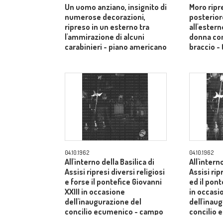
Un uomo anziano, insignito di
Moro ripr
numerose decorazioni,
posterior
ripreso in un esterno tra
all'estern
l'ammirazione di alcuni
donna co
carabinieri - piano americano
braccio - 
04.10.1962
04.10.1962
All'interno della Basilica di
All'intern
Assisi ripresi diversi religiosi
Assisi rip
e forse il pontefice Giovanni
ed il pont
XXIII in occasione
in occasi
dell'inaugurazione del
dell'inau
concilio ecumenico - campo
concilio
medio
medio