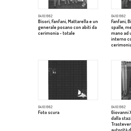
04.10.1962
04.10.1962
Bisori, Fanfani, Mattarella e un
Fanfani, B
generale posano con abiti da
spalle, me
cerimonia - totale
mano ad u
interno co
cerimonia
04.10.1962
04.10.1962
Foto scura
Giovanni X
dalla sta
Trastevere
autorità d