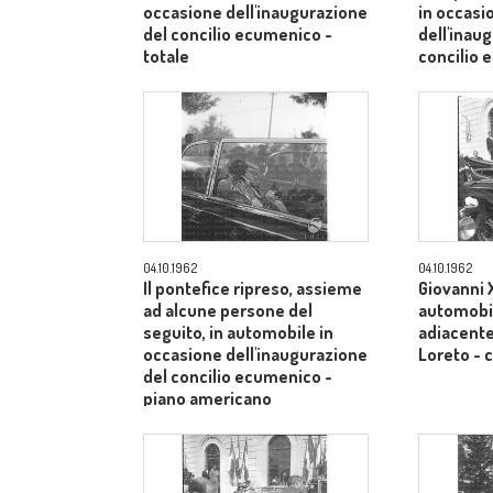
occasione dell'inaugurazione
in occasi
del concilio ecumenico -
dell'inau
totale
concilio
medio
04.10.1962
04.10.1962
Il pontefice ripreso, assieme
Giovanni X
ad alcune persone del
automobil
seguito, in automobile in
adiacente 
occasione dell'inaugurazione
Loreto -
del concilio ecumenico -
piano americano