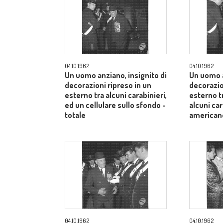
04.10.1962
04.10.1962
Un uomo anziano, insignito di
Un uomo a
decorazioni ripreso in un
decorazio
esterno tra alcuni carabinieri,
esterno t
ed un cellulare sullo sfondo -
alcuni car
totale
american
04.10.1962
04.10.1962