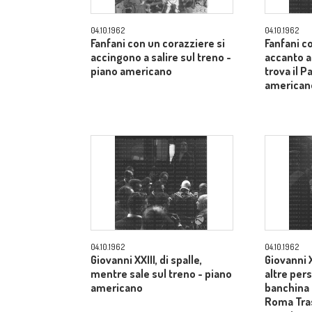
04.10.1962
04.10.1962
Fanfani con un corazziere si
Fanfani c
accingono a salire sul treno -
accanto a
piano americano
trova il P
american
04.10.1962
04.10.1962
Giovanni XXIII, di spalle,
Giovanni X
mentre sale sul treno - piano
altre pers
americano
banchina 
Roma Tras