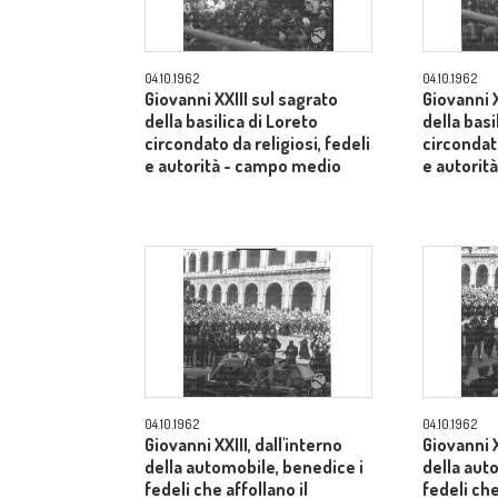
04.10.1962
04.10.1962
Giovanni XXIII sul sagrato
Giovanni X
della basilica di Loreto
della basi
circondato da religiosi, fedeli
circondato
e autorità - campo medio
e autorit
04.10.1962
04.10.1962
Giovanni XXIII, dall'interno
Giovanni X
della automobile, benedice i
della aut
fedeli che affollano il
fedeli che