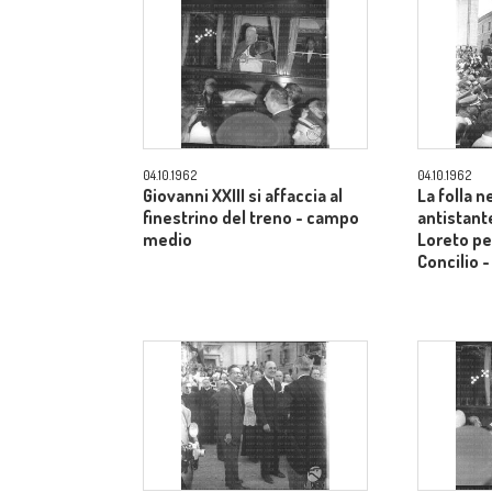
04.10.1962
04.10.1962
Giovanni XXIII si affaccia al
La folla n
finestrino del treno - campo
antistante
medio
Loreto per
Concilio 