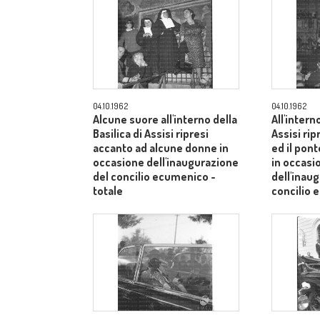
04.10.1962
04.10.1962
Alcune suore all'interno della
All'intern
Basilica di Assisi ripresi
Assisi rip
accanto ad alcune donne in
ed il pont
occasione dell'inaugurazione
in occasi
del concilio ecumenico -
dell'inau
totale
concilio
medio