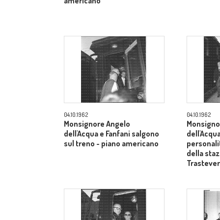
americano
04.10.1962
04.10.1962
Monsignore Angelo
Monsigno
dell'Acqua e Fanfani salgono
dell'Acqua
sul treno - piano americano
personali
della sta
Trasteve