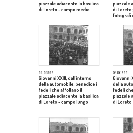
piazzale adiacente la basilica
piazzale a
di Loreto - campo medio
di Loreto
fotografi
- campo 
04.10.1962
04.10.1962
Giovanni XXIII, dall'interno
Giovanni X
della automobile, benedice i
della aut
fedeli che affollano il
fedeli che
piazzale adiacente la basilica
piazzale a
di Loreto - campo lungo
di Loreto