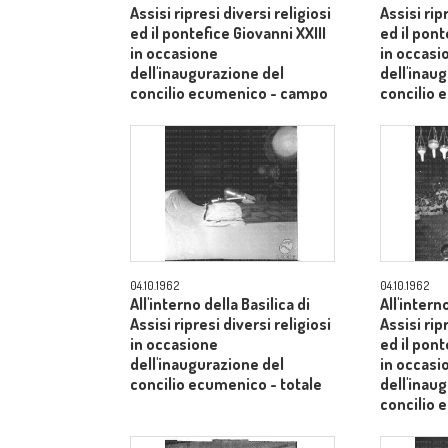
Assisi ripresi diversi religiosi
Assisi rip
ed il pontefice Giovanni XXIII
ed il pont
in occasione
in occasi
dell'inaugurazione del
dell'inau
concilio ecumenico - campo
concilio
medio
medio
04.10.1962
04.10.1962
All'interno della Basilica di
All'intern
Assisi ripresi diversi religiosi
Assisi rip
in occasione
ed il pont
dell'inaugurazione del
in occasi
concilio ecumenico - totale
dell'inau
concilio 