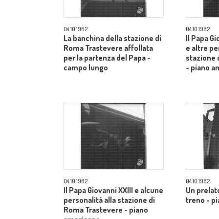
04.10.1962
04.10.1962
La banchina della stazione di
Il Papa Gi
Roma Trastevere affollata
e altre pe
per la partenza del Papa -
stazione 
campo lungo
- piano a
04.10.1962
04.10.1962
Il Papa Giovanni XXIII e alcune
Un prelato
personalità alla stazione di
treno - p
Roma Trastevere - piano