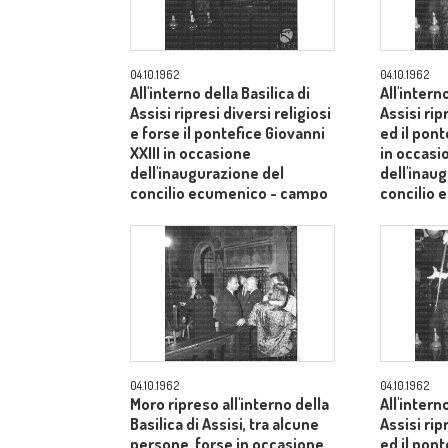
04.10.1962
04.10.1962
All'interno della Basilica di
All'intern
Assisi ripresi diversi religiosi
Assisi rip
e forse il pontefice Giovanni
ed il pont
XXIII in occasione
in occasi
dell'inaugurazione del
dell'inau
concilio ecumenico - campo
concilio
medio
medio
04.10.1962
04.10.1962
Moro ripreso all'interno della
All'intern
Basilica di Assisi, tra alcune
Assisi rip
persone, forse in occasione
ed il pont