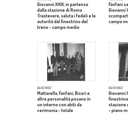
Giovanni XXIII, in partenza
Fanfani sa
dalla stazione di Roma
Giovanni X
Trastevere, saluta i fedeli e le
scomparti
autorità dal finestrino del
campo m
treno - campo medio
04.10.1962
04.10.1962
Mattarella, Fanfani, Bisori e
Giovanni X
altre personalità posano in
finestrino
un interno con abiti da
stazione 
cerimonia - totale
- piano m