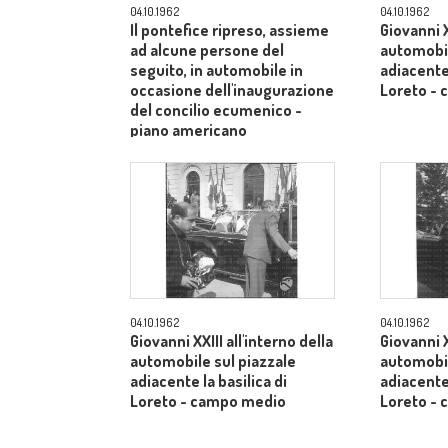
04.10.1962
04.10.1962
Il pontefice ripreso, assieme
Giovanni X
ad alcune persone del
automobil
seguito, in automobile in
adiacente 
occasione dell'inaugurazione
Loreto -
del concilio ecumenico -
piano americano
04.10.1962
04.10.1962
Giovanni XXIII all'interno della
Giovanni X
automobile sul piazzale
automobil
adiacente la basilica di
adiacente 
Loreto - campo medio
Loreto -