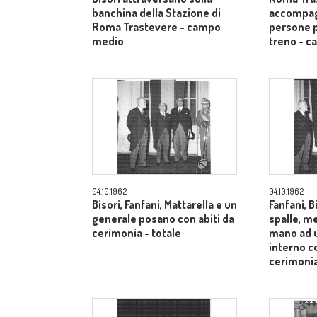
banchina della Stazione di
accompag
Roma Trastevere - campo
persone p
medio
treno - 
04.10.1962
04.10.1962
Bisori, Fanfani, Mattarella e un
Fanfani, B
generale posano con abiti da
spalle, me
cerimonia - totale
mano ad u
interno co
cerimonia