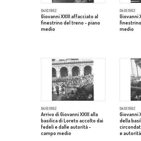
04.10.1962
04.10.1962
Giovanni XXIII affacciato al
Giovanni X
finestrino del treno - piano
finestrino
medio
medio
04.10.1962
04.10.1962
Arrivo di Giovanni XXIII alla
Giovanni X
basilica di Loreto accolto dai
della basi
fedeli e dalle autorità -
circondato
campo medio
e autorit