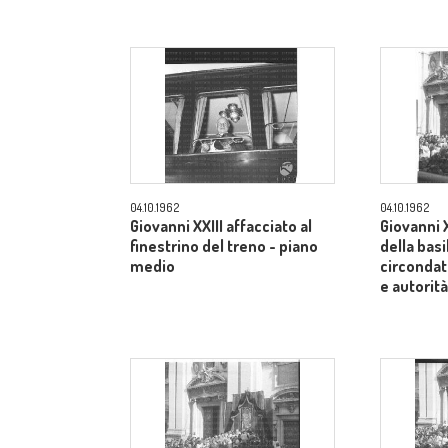
04.10.1962
04.10.1962
Giovanni XXIII affacciato al
Giovanni X
finestrino del treno - piano
della basi
medio
circondato
e autorit