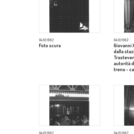
04.10.1962
04.10.1962
Foto scura
Giovanni X
dalla sta
Trastevere
autorità d
treno - 
04.10.1962
04.10.1962