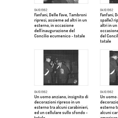
04.10.1962
04.10.1962
Fanfani, Delle Fave, Tambroni
Fanfani, D
ripresi, assieme ad altri in un
spalle) r
esterno, in occasione
altri in u
dell'inaugurazione del
occasione
Concilio ecumenico - totale
del Conci
totale
04.10.1962
04.10.1962
Un uomo anziano, insignito di
Un uomo a
decorazioni ripreso in un
decorazio
esterno tra alcuni carabinieri,
esterno t
ed un cellulare sullo sfondo -
alcuni car
totale
american