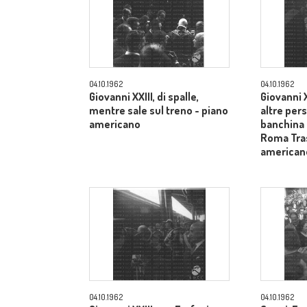
04.10.1962
04.10.1962
Giovanni XXIII, di spalle,
Giovanni X
mentre sale sul treno - piano
altre pers
americano
banchina 
Roma Tras
american
04.10.1962
04.10.1962