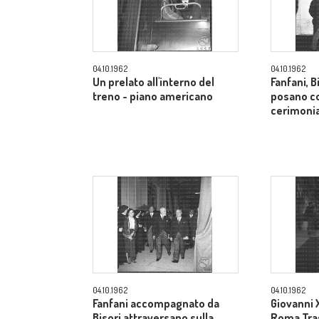
04.10.1962
04.10.1962
Un prelato all'interno del
Fanfani, B
treno - piano americano
posano co
cerimonia
04.10.1962
04.10.1962
Fanfani accompagnato da
Giovanni X
Bisori attraversano sulla
Roma Tra