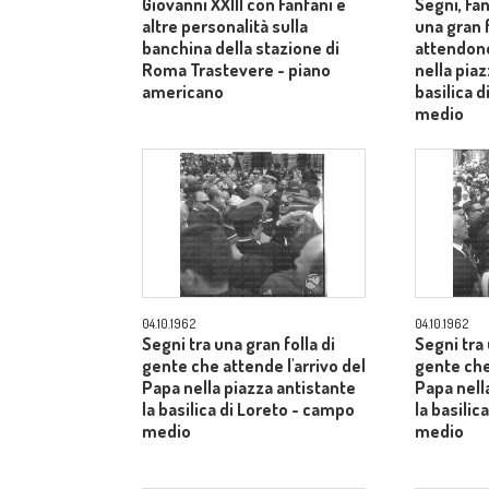
Giovanni XXIII con Fanfani e
Segni, Fan
altre personalità sulla
una gran f
banchina della stazione di
attendono
Roma Trastevere - piano
nella piaz
americano
basilica 
medio
04.10.1962
04.10.1962
Segni tra una gran folla di
Segni tra 
gente che attende l'arrivo del
gente che
Papa nella piazza antistante
Papa nell
la basilica di Loreto - campo
la basilic
medio
medio