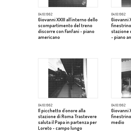
04.10.1962
04.10.1962
Giovanni XXIII all'interno dello
Giovanni X
scompartimento del treno
finestrino
discorre con Fanfani - piano
stazione 
americano
- piano a
04.10.1962
04.10.1962
Il picchetto d'onore alla
Giovanni X
stazione di Roma Trastevere
finestrin
saluta il Papa in partenza per
medio
Loreto - campo lungo