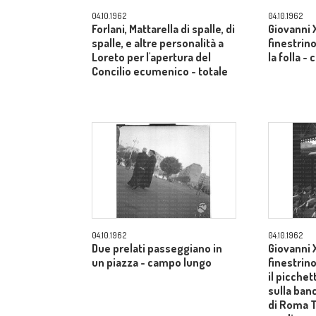
04.10.1962
04.10.1962
Forlani, Mattarella di spalle, di
Giovanni X
spalle, e altre personalità a
finestrino
Loreto per l'apertura del
la folla 
Concilio ecumenico - totale
04.10.1962
04.10.1962
Due prelati passeggiano in
Giovanni X
un piazza - campo lungo
finestrin
il picche
sulla ban
di Roma 