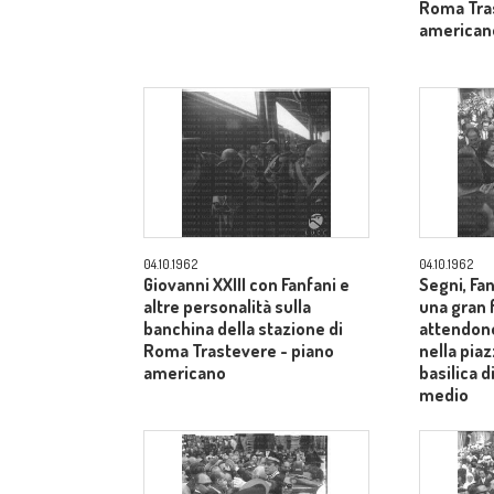
Roma Tras
american
04.10.1962
04.10.1962
Giovanni XXIII con Fanfani e
Segni, Fan
altre personalità sulla
una gran f
banchina della stazione di
attendono
Roma Trastevere - piano
nella piaz
americano
basilica 
medio