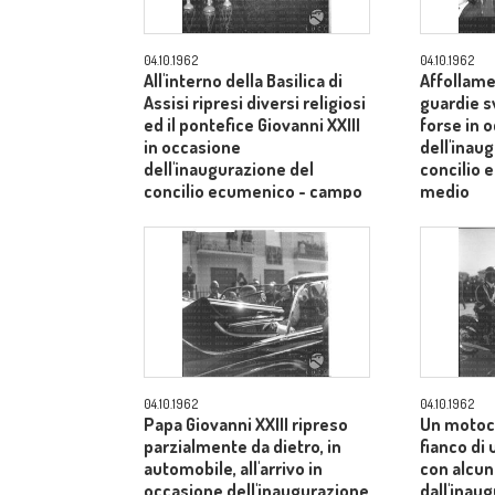
04.10.1962
04.10.1962
All'interno della Basilica di
Affollame
Assisi ripresi diversi religiosi
guardie s
ed il pontefice Giovanni XXIII
forse in 
in occasione
dell'inau
dell'inaugurazione del
concilio
concilio ecumenico - campo
medio
medio
04.10.1962
04.10.1962
Papa Giovanni XXIII ripreso
Un motoci
parzialmente da dietro, in
fianco di
automobile, all'arrivo in
con alcuni
occasione dell'inaugurazione
dall'inau