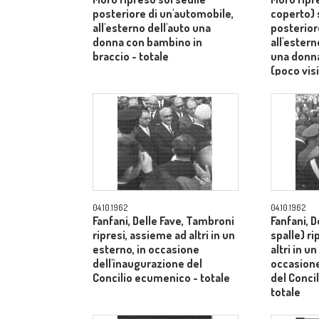
posteriore di un'automobile,
coperto) 
all'esterno dell'auto una
posterior
donna con bambino in
all'ester
braccio - totale
una donn
(poco visi
totale
04.10.1962
04.10.1962
Fanfani, Delle Fave, Tambroni
Fanfani, D
ripresi, assieme ad altri in un
spalle) r
esterno, in occasione
altri in u
dell'inaugurazione del
occasione
Concilio ecumenico - totale
del Conci
totale