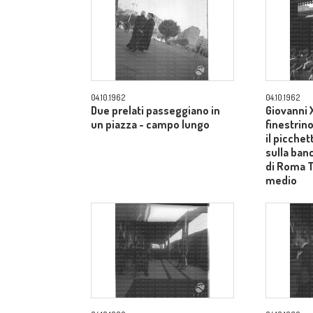
04.10.1962
04.10.1962
Due prelati passeggiano in
Giovanni X
un piazza - campo lungo
finestrin
il picche
sulla ban
di Roma 
medio