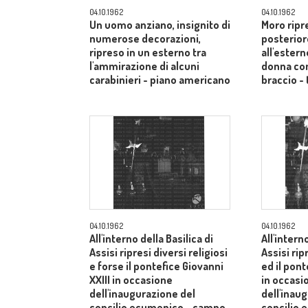
04.10.1962
04.10.1962
Un uomo anziano, insignito di
Moro ripr
numerose decorazioni,
posterior
ripreso in un esterno tra
all'estern
l'ammirazione di alcuni
donna co
carabinieri - piano americano
braccio - 
04.10.1962
04.10.1962
All'interno della Basilica di
All'intern
Assisi ripresi diversi religiosi
Assisi rip
e forse il pontefice Giovanni
ed il pont
XXIII in occasione
in occasi
dell'inaugurazione del
dell'inau
concilio ecumenico - campo
concilio