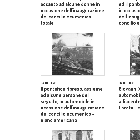
accanto ad alcune donne in
ed il pont
occasione dell'inaugurazione
in occasi
del concilio ecumenico -
dell'inau
totale
concilio
medio
04.10.1962
04.10.1962
Il pontefice ripreso, assieme
Giovanni X
ad alcune persone del
automobil
seguito, in automobile in
adiacente 
occasione dell'inaugurazione
Loreto -
del concilio ecumenico -
piano americano