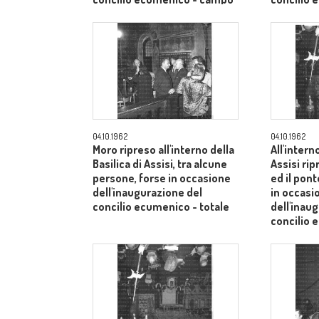
medio
medio
04.10.1962
04.10.1962
Moro ripreso all'interno della
All'intern
Basilica di Assisi, tra alcune
Assisi rip
persone, forse in occasione
ed il pont
dell'inaugurazione del
in occasi
concilio ecumenico - totale
dell'inau
concilio
medio