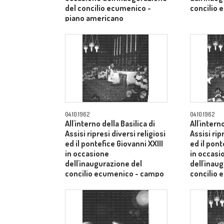
del concilio ecumenico -
concilio 
piano americano
04.10.1962
04.10.1962
All'interno della Basilica di
All'intern
Assisi ripresi diversi religiosi
Assisi rip
ed il pontefice Giovanni XXIII
ed il pont
in occasione
in occasi
dell'inaugurazione del
dell'inau
concilio ecumenico - campo
concilio
medio
medio