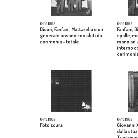
04.10.1962
04.10.1962
Bisori, Fanfani, Mattarella e un
Fanfani, B
generale posano con abiti da
spalle, me
cerimonia - totale
mano ad u
interno co
cerimonia
04.10.1962
04.10.1962
Foto scura
Giovanni X
dalla sta
Trastevere