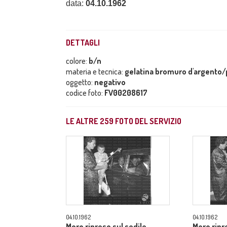
data:
04.10.1962
DETTAGLI
colore:
b/n
materia e tecnica:
gelatina bromuro d'argento/p
oggetto:
negativo
codice foto:
FV00208617
LE ALTRE
259
FOTO DEL SERVIZIO
04.10.1962
04.10.1962
Moro ripreso sul sedile
Moro ripr