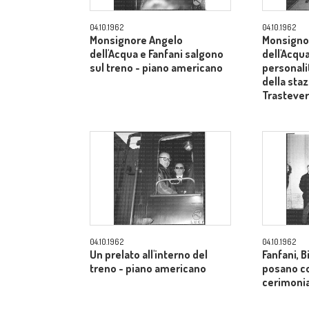
04.10.1962
04.10.1962
Monsignore Angelo
Monsigno
dell'Acqua e Fanfani salgono
dell'Acqua
sul treno - piano americano
personali
della sta
Trasteve
04.10.1962
04.10.1962
Un prelato all'interno del
Fanfani, B
treno - piano americano
posano co
cerimonia