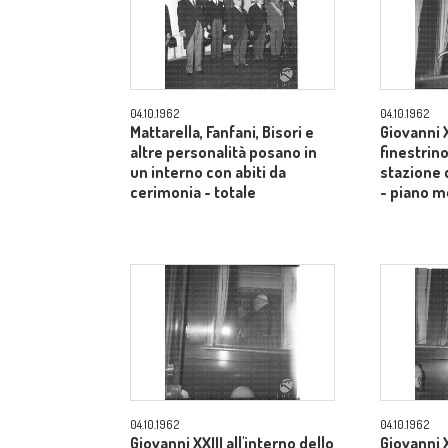
04.10.1962
04.10.1962
Mattarella, Fanfani, Bisori e
Giovanni X
altre personalità posano in
finestrino
un interno con abiti da
stazione 
cerimonia - totale
- piano m
04.10.1962
04.10.1962
Giovanni XXIII all'interno dello
Giovanni X