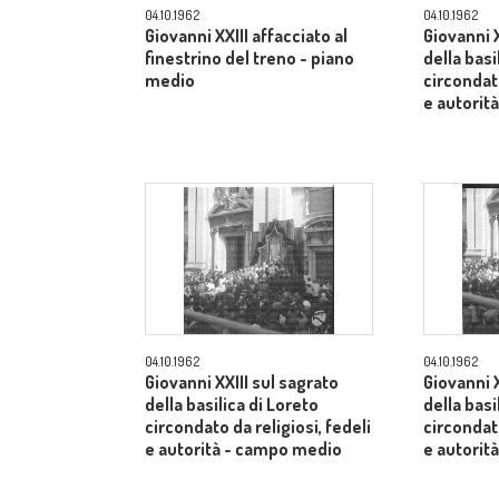
04.10.1962
04.10.1962
Giovanni XXIII affacciato al
Giovanni X
finestrino del treno - piano
della basi
medio
circondato
e autorit
04.10.1962
04.10.1962
Giovanni XXIII sul sagrato
Giovanni X
della basilica di Loreto
della basi
circondato da religiosi, fedeli
circondato
e autorità - campo medio
e autorit