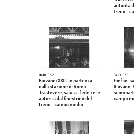
autorità d
treno - 
04.10.1962
04.10.1962
Giovanni XXIII, in partenza
Fanfani sa
dalla stazione di Roma
Giovanni X
Trastevere, saluta i fedeli e le
scomparti
autorità dal finestrino del
campo m
treno - campo medio