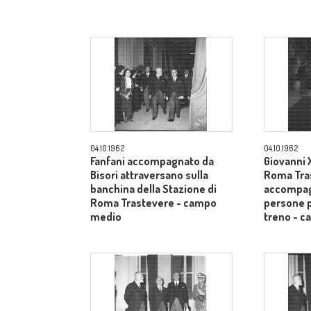
04.10.1962
04.10.1962
Fanfani accompagnato da
Giovanni X
Bisori attraversano sulla
Roma Tra
banchina della Stazione di
accompag
Roma Trastevere - campo
persone p
medio
treno - 