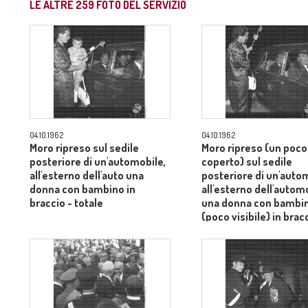
LE ALTRE
259
FOTO DEL SERVIZIO
04.10.1962
04.10.1962
Moro ripreso sul sedile
Moro ripreso (un poco
posteriore di un'automobile,
coperto) sul sedile
all'esterno dell'auto una
posteriore di un'auto
donna con bambino in
all'esterno dell'autom
braccio - totale
una donna con bambi
(poco visibile) in brac
totale