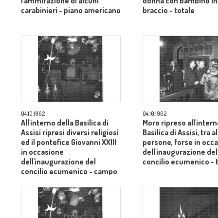
l'ammirazione di alcuni
donna con bambino in
carabinieri - piano americano
braccio - totale
04.10.1962
04.10.1962
All'interno della Basilica di
Moro ripreso all'intern
Assisi ripresi diversi religiosi
Basilica di Assisi, tra 
ed il pontefice Giovanni XXIII
persone, forse in occ
in occasione
dell'inaugurazione del
dell'inaugurazione del
concilio ecumenico - 
concilio ecumenico - campo
medio