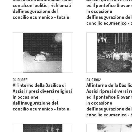
con alcuni politici, richiamati
ed il pontefice Giovann
dall'inaugurazione del
in occasione
concilio ecumenico - totale
dell'inaugurazione del
concilio ecumenico -
medio
04.10.1962
04.10.1962
All'interno della Basilica di
All'interno della Basili
Assisi ripresi diversi religiosi
Assisi ripresi diversi r
in occasione
ed il pontefice Giovann
dell'inaugurazione del
in occasione
concilio ecumenico - totale
dell'inaugurazione del
concilio ecumenico - 