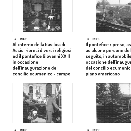
04.10.1962
04.10.1962
All'interno della Basilica di
Il pontefice ripreso, 
Assisi ripresi diversi religiosi
ad alcune persone del
ed il pontefice Giovanni XXIII
seguito, in automobile
in occasione
occasione dell'inaugu
dell'inaugurazione del
del concilio ecumenic
concilio ecumenico - campo
piano americano
medio
04.10.1962
04.10.1962