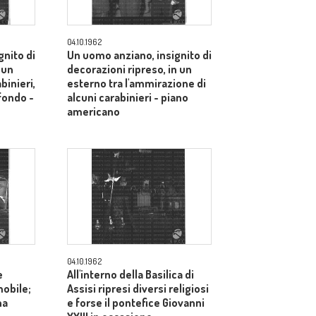
04.10.1962
gnito di
Un uomo anziano, insignito di
 un
decorazioni ripreso, in un
binieri,
esterno tra l'ammirazione di
sfondo -
alcuni carabinieri - piano
americano
04.10.1962
e
All'interno della Basilica di
mobile;
Assisi ripresi diversi religiosi
na
e forse il pontefice Giovanni