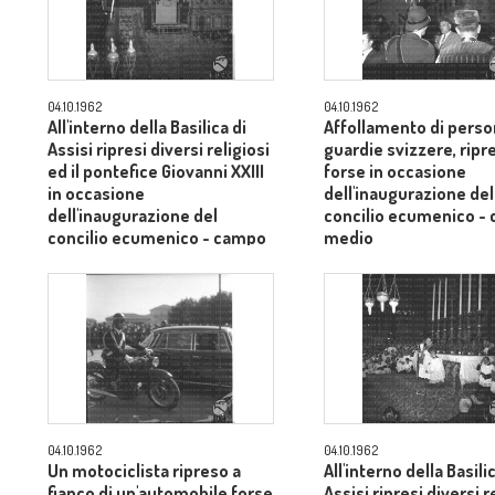
04.10.1962
04.10.1962
All'interno della Basilica di
Affollamento di person
Assisi ripresi diversi religiosi
guardie svizzere, ripr
ed il pontefice Giovanni XXIII
forse in occasione
in occasione
dell'inaugurazione del
dell'inaugurazione del
concilio ecumenico -
concilio ecumenico - campo
medio
medio
04.10.1962
04.10.1962
Un motociclista ripreso a
All'interno della Basili
fianco di un'automobile forse
Assisi ripresi diversi r