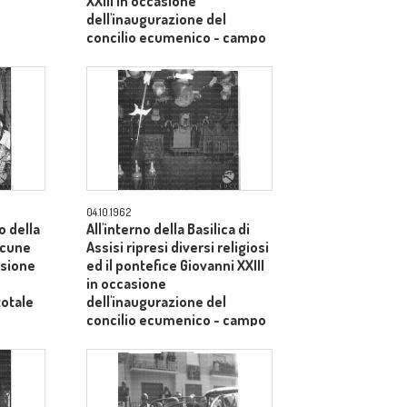
XXIII in occasione
dell'inaugurazione del
concilio ecumenico - campo
medio
04.10.1962
o della
All'interno della Basilica di
alcune
Assisi ripresi diversi religiosi
asione
ed il pontefice Giovanni XXIII
in occasione
totale
dell'inaugurazione del
concilio ecumenico - campo
medio