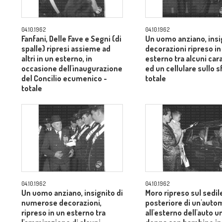
04.10.1962
04.10.1962
Fanfani, Delle Fave e Segni (di
Un uomo anziano, insi
spalle) ripresi assieme ad
decorazioni ripreso in
altri in un esterno, in
esterno tra alcuni cara
occasione dell'inaugurazione
ed un cellulare sullo 
del Concilio ecumenico -
totale
totale
04.10.1962
04.10.1962
Un uomo anziano, insignito di
Moro ripreso sul sedil
numerose decorazioni,
posteriore di un'auto
ripreso in un esterno tra
all'esterno dell'auto u