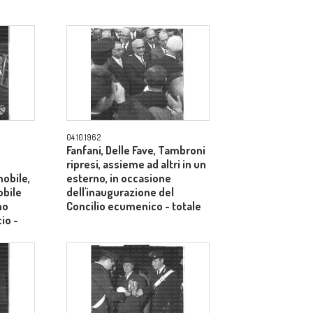
04.10.1962
Fanfani, Delle Fave, Tambroni
ripresi, assieme ad altri in un
mobile,
esterno, in occasione
obile
dell'inaugurazione del
no
Concilio ecumenico - totale
cio -