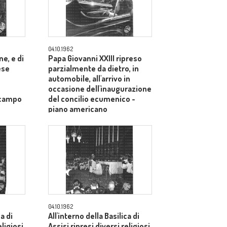
04.10.1962
e, e di
Papa Giovanni XXIII ripreso
ese
parzialmente da dietro, in
automobile, all'arrivo in
occasione dell'inaugurazione
 campo
del concilio ecumenico -
piano americano
04.10.1962
ca di
All'interno della Basilica di
eligiosi
Assisi ripresi diversi religiosi