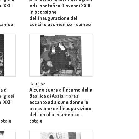
i XXIII
ed il pontefice Giovanni XXIII
in occasione
dell'inaugurazione del
 campo
concilio ecumenico - campo
medio
04.10.1962
ca di
Alcune suore all'interno della
eligiosi
Basilica di Assisi ripresi
i XXIII
accanto ad alcune donne in
occasione dell'inaugurazione
del concilio ecumenico -
totale
totale