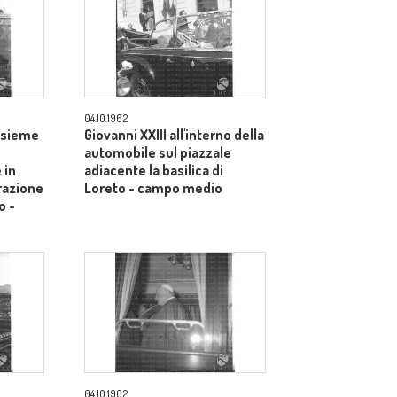
04.10.1962
assieme
Giovanni XXIII all'interno della
automobile sul piazzale
 in
adiacente la basilica di
razione
Loreto - campo medio
o -
04.10.1962