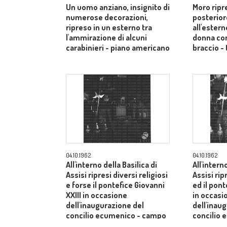
Un uomo anziano, insignito di
Moro ripr
numerose decorazioni,
posterior
ripreso in un esterno tra
all'estern
l'ammirazione di alcuni
donna co
carabinieri - piano americano
braccio - 
04.10.1962
04.10.1962
All'interno della Basilica di
All'intern
Assisi ripresi diversi religiosi
Assisi rip
e forse il pontefice Giovanni
ed il pont
XXIII in occasione
in occasi
dell'inaugurazione del
dell'inau
concilio ecumenico - campo
concilio
medio
medio