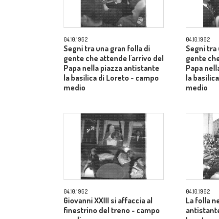
04.10.1962
04.10.1962
Segni tra una gran folla di
Segni tra 
gente che attende l'arrivo del
gente che
Papa nella piazza antistante
Papa nell
la basilica di Loreto - campo
la basilic
medio
medio
04.10.1962
04.10.1962
Giovanni XXIII si affaccia al
La folla n
finestrino del treno - campo
antistante