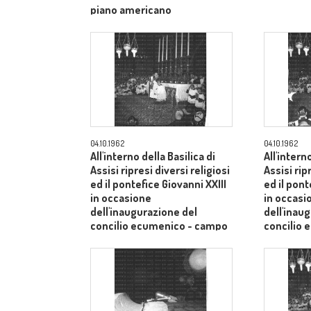
piano americano
04.10.1962
04.10.1962
All'interno della Basilica di
All'intern
Assisi ripresi diversi religiosi
Assisi rip
ed il pontefice Giovanni XXIII
ed il pont
in occasione
in occasi
dell'inaugurazione del
dell'inau
concilio ecumenico - campo
concilio
medio
medio