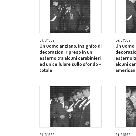
04.10.1962
04.10.1962
Un uomo anziano, insignito di
Un uomo a
decorazioni ripreso in un
decorazio
esterno tra alcuni carabinieri,
esterno t
ed un cellulare sullo sfondo -
alcuni car
totale
american
04.10.1962
04.10.1962