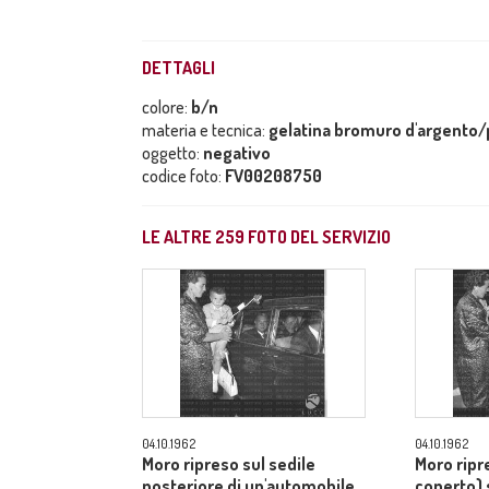
DETTAGLI
colore:
b/n
materia e tecnica:
gelatina bromuro d'argento/p
oggetto:
negativo
codice foto:
FV00208750
LE ALTRE
259
FOTO DEL SERVIZIO
04.10.1962
04.10.1962
Moro ripreso sul sedile
Moro ripr
posteriore di un'automobile,
coperto) 