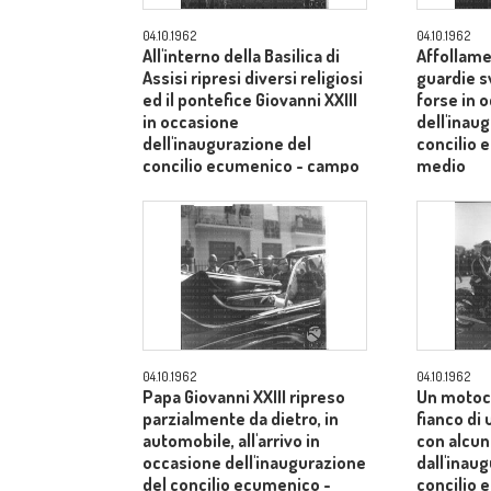
04.10.1962
04.10.1962
All'interno della Basilica di
Affollame
Assisi ripresi diversi religiosi
guardie s
ed il pontefice Giovanni XXIII
forse in 
in occasione
dell'inau
dell'inaugurazione del
concilio
concilio ecumenico - campo
medio
medio
04.10.1962
04.10.1962
Papa Giovanni XXIII ripreso
Un motoci
parzialmente da dietro, in
fianco di
automobile, all'arrivo in
con alcuni
occasione dell'inaugurazione
dall'inau
del concilio ecumenico -
concilio 