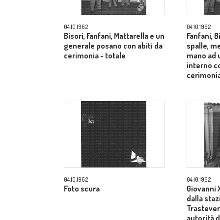
04.10.1962
04.10.1962
Bisori, Fanfani, Mattarella e un
Fanfani, B
generale posano con abiti da
spalle, me
cerimonia - totale
mano ad u
interno co
cerimonia
04.10.1962
04.10.1962
Foto scura
Giovanni X
dalla sta
Trastevere
autorità d