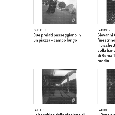
04.10.1962
04.10.1962
Due prelati passeggiano in
Giovanni X
un piazza - campo lungo
finestrin
il picche
sulla ban
di Roma 
medio
04.10.1962
04.10.1962
La banchina della stazione di
Il Papa e 