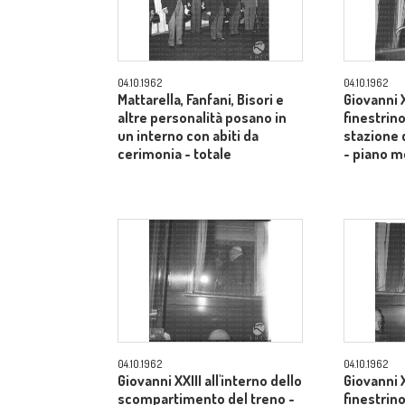
04.10.1962
04.10.1962
Mattarella, Fanfani, Bisori e
Giovanni X
altre personalità posano in
finestrino
un interno con abiti da
stazione 
cerimonia - totale
- piano m
04.10.1962
04.10.1962
Giovanni XXIII all'interno dello
Giovanni X
scompartimento del treno -
finestrino