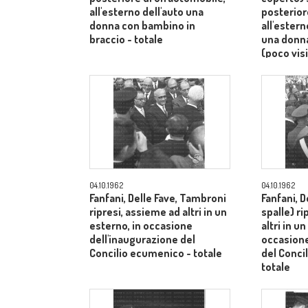
all'esterno dell'auto una
posterior
donna con bambino in
all'ester
braccio - totale
una donn
(poco visi
totale
04.10.1962
04.10.1962
Fanfani, Delle Fave, Tambroni
Fanfani, D
ripresi, assieme ad altri in un
spalle) r
esterno, in occasione
altri in u
dell'inaugurazione del
occasione
Concilio ecumenico - totale
del Conci
totale