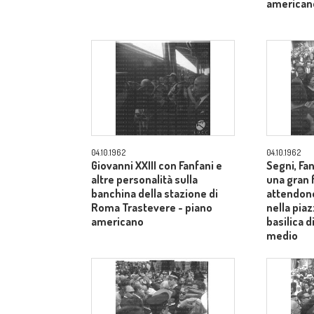
american
04.10.1962
04.10.1962
Giovanni XXIII con Fanfani e
Segni, Fan
altre personalità sulla
una gran f
banchina della stazione di
attendono
Roma Trastevere - piano
nella piaz
americano
basilica 
medio