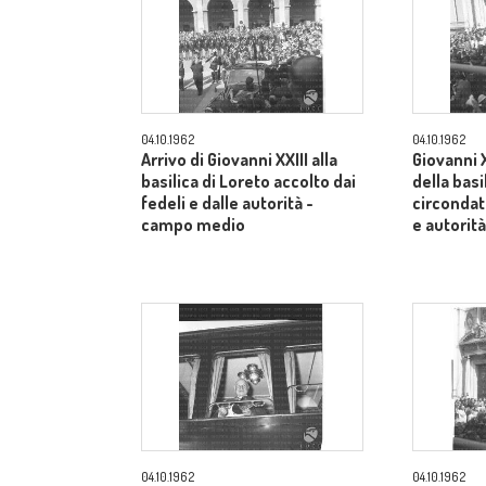
04.10.1962
04.10.1962
Arrivo di Giovanni XXIII alla
Giovanni X
basilica di Loreto accolto dai
della basi
fedeli e dalle autorità -
circondato
campo medio
e autorit
04.10.1962
04.10.1962