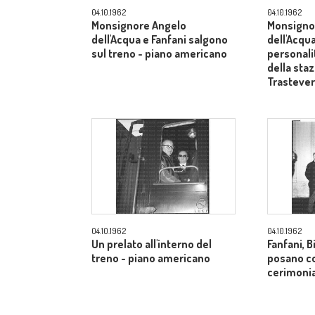
04.10.1962
04.10.1962
Monsignore Angelo
Monsigno
dell'Acqua e Fanfani salgono
dell'Acqua
sul treno - piano americano
personali
della sta
Trasteve
04.10.1962
04.10.1962
Un prelato all'interno del
Fanfani, B
treno - piano americano
posano co
cerimonia