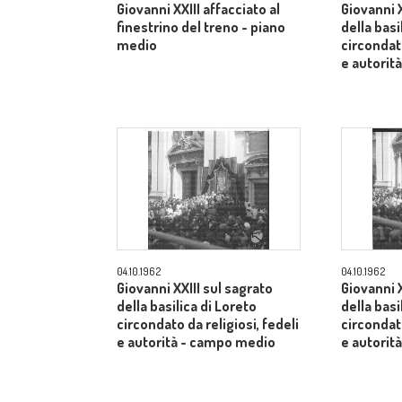
Giovanni XXIII affacciato al
Giovanni X
finestrino del treno - piano
della basi
medio
circondato
e autorit
04.10.1962
04.10.1962
Giovanni XXIII sul sagrato
Giovanni X
della basilica di Loreto
della basi
circondato da religiosi, fedeli
circondato
e autorità - campo medio
e autorit