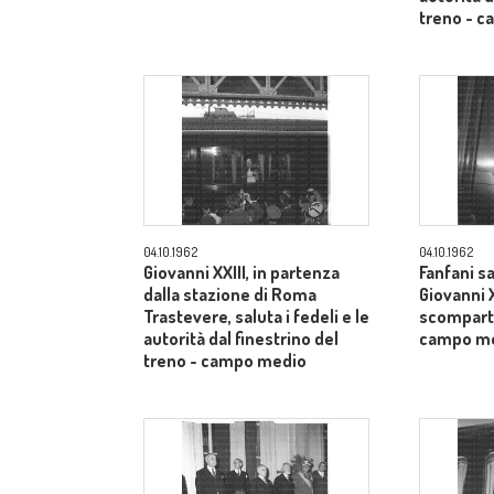
treno - 
04.10.1962
04.10.1962
Giovanni XXIII, in partenza
Fanfani sa
dalla stazione di Roma
Giovanni X
Trastevere, saluta i fedeli e le
scomparti
autorità dal finestrino del
campo m
treno - campo medio