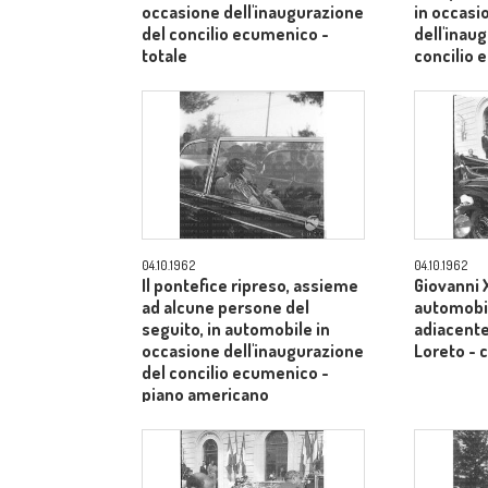
occasione dell'inaugurazione
in occasi
del concilio ecumenico -
dell'inau
totale
concilio
medio
04.10.1962
04.10.1962
Il pontefice ripreso, assieme
Giovanni X
ad alcune persone del
automobil
seguito, in automobile in
adiacente 
occasione dell'inaugurazione
Loreto -
del concilio ecumenico -
piano americano