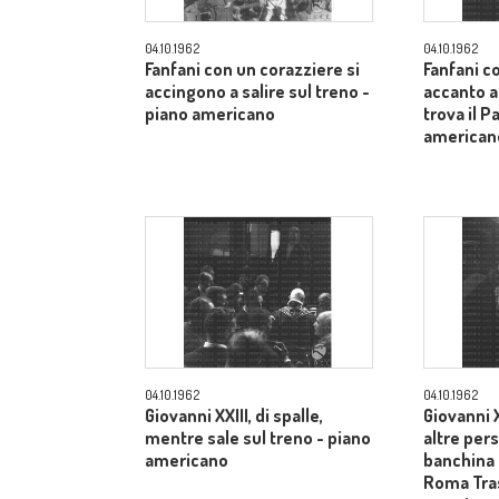
04.10.1962
04.10.1962
Fanfani con un corazziere si
Fanfani c
accingono a salire sul treno -
accanto a
piano americano
trova il P
american
04.10.1962
04.10.1962
Giovanni XXIII, di spalle,
Giovanni X
mentre sale sul treno - piano
altre pers
americano
banchina 
Roma Tras