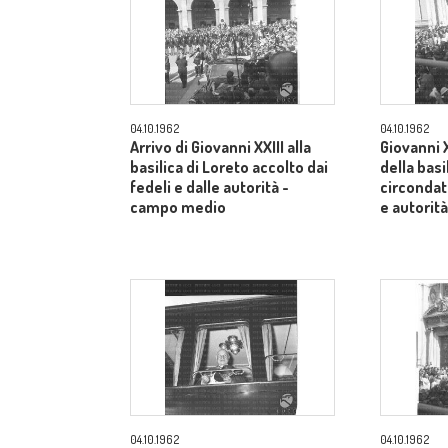
04.10.1962
04.10.1962
Arrivo di Giovanni XXIII alla
Giovanni X
basilica di Loreto accolto dai
della basi
fedeli e dalle autorità -
circondato
campo medio
e autorit
04.10.1962
04.10.1962