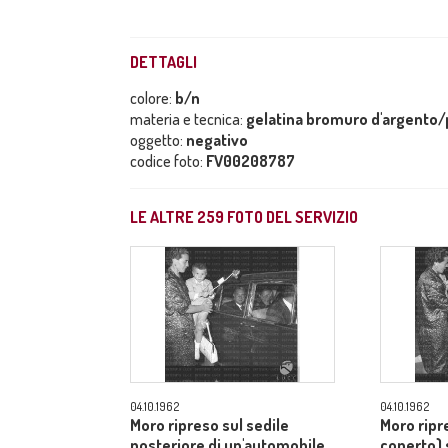
DETTAGLI
colore:
b/n
materia e tecnica:
gelatina bromuro d'argento/p
oggetto:
negativo
codice foto:
FV00208787
LE ALTRE
259
FOTO DEL SERVIZIO
04.10.1962
04.10.1962
Moro ripreso sul sedile
Moro ripr
posteriore di un'automobile,
coperto) 