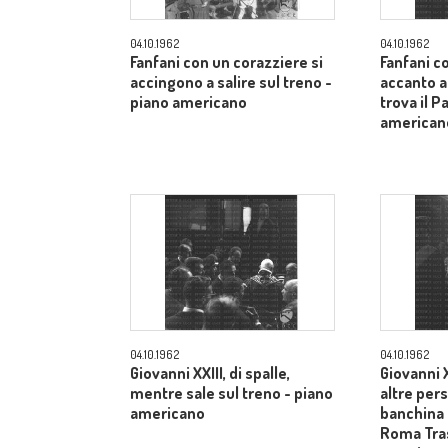
04.10.1962
04.10.1962
Fanfani con un corazziere si
Fanfani c
accingono a salire sul treno -
accanto a
piano americano
trova il P
american
04.10.1962
04.10.1962
Giovanni XXIII, di spalle,
Giovanni X
mentre sale sul treno - piano
altre pers
americano
banchina 
Roma Tras