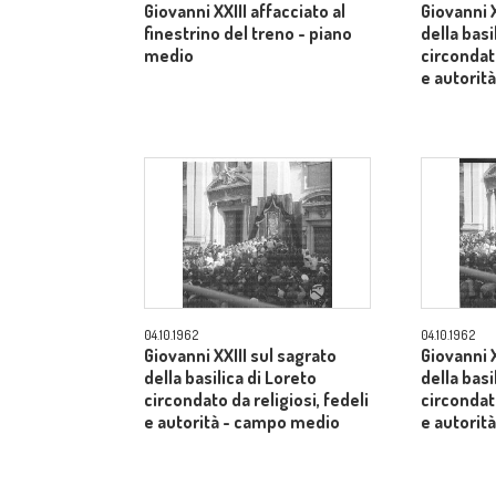
Giovanni XXIII affacciato al
Giovanni X
finestrino del treno - piano
della basi
medio
circondato
e autorit
04.10.1962
04.10.1962
Giovanni XXIII sul sagrato
Giovanni X
della basilica di Loreto
della basi
circondato da religiosi, fedeli
circondato
e autorità - campo medio
e autorit