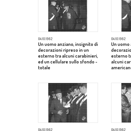
04.10.1962
04.10.1962
Un uomo anziano, insignito di
Un uomo a
decorazioni ripreso in un
decorazio
esterno tra alcuni carabinieri,
esterno t
ed un cellulare sullo sfondo -
alcuni car
totale
american
04.10.1962
04.10.1962