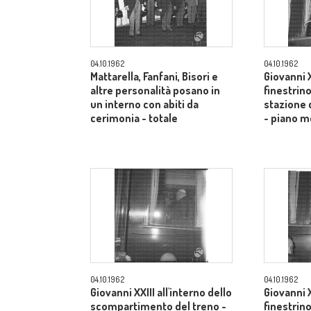
04.10.1962
04.10.1962
Mattarella, Fanfani, Bisori e
Giovanni X
altre personalità posano in
finestrino
un interno con abiti da
stazione 
cerimonia - totale
- piano m
04.10.1962
04.10.1962
Giovanni XXIII all'interno dello
Giovanni X
scompartimento del treno -
finestrino