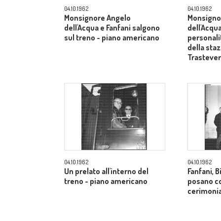
04.10.1962
04.10.1962
Monsignore Angelo
Monsigno
dell'Acqua e Fanfani salgono
dell'Acqua
sul treno - piano americano
personali
della sta
Trasteve
04.10.1962
04.10.1962
Un prelato all'interno del
Fanfani, B
treno - piano americano
posano co
cerimonia