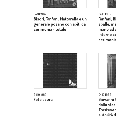
04.10.1962
04.10.1962
Bisori, Fanfani, Mattarella e un
Fanfani, B
generale posano con abiti da
spalle, me
cerimonia - totale
mano ad u
interno co
cerimonia
04.10.1962
04.10.1962
Foto scura
Giovanni X
dalla sta
Trastevere
autorità d