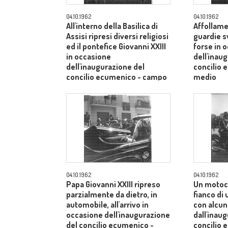
04.10.1962
04.10.1962
All'interno della Basilica di
Affollame
Assisi ripresi diversi religiosi
guardie s
ed il pontefice Giovanni XXIII
forse in 
in occasione
dell'inau
dell'inaugurazione del
concilio
concilio ecumenico - campo
medio
medio
04.10.1962
04.10.1962
Papa Giovanni XXIII ripreso
Un motoci
parzialmente da dietro, in
fianco di
automobile, all'arrivo in
con alcuni
occasione dell'inaugurazione
dall'inau
del concilio ecumenico -
concilio 