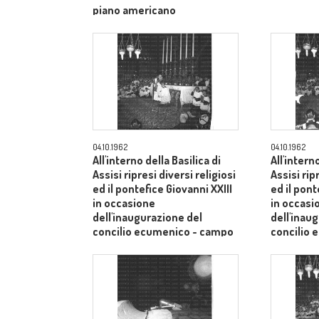
piano americano
04.10.1962
04.10.1962
All'interno della Basilica di
All'intern
Assisi ripresi diversi religiosi
Assisi rip
ed il pontefice Giovanni XXIII
ed il pont
in occasione
in occasi
dell'inaugurazione del
dell'inau
concilio ecumenico - campo
concilio
medio
medio