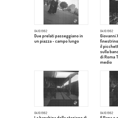
04.10.1962
04.10.1962
Due prelati passeggiano in
Giovanni X
un piazza - campo lungo
finestrin
il picche
sulla ban
di Roma 
medio
04.10.1962
04.10.1962
La banchina della stazione di
Il Papa e 