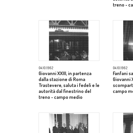
treno - 
04.10.1962
04.10.1962
Giovanni XXIII, in partenza
Fanfani sa
dalla stazione di Roma
Giovanni X
Trastevere, saluta i fedeli e le
scomparti
autorità dal finestrino del
campo m
treno - campo medio