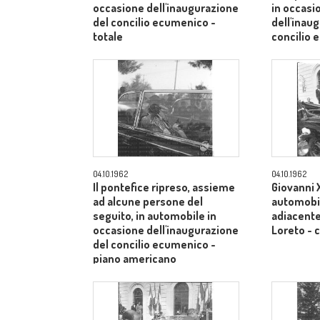
occasione dell'inaugurazione
in occasi
del concilio ecumenico -
dell'inau
totale
concilio
medio
04.10.1962
04.10.1962
Il pontefice ripreso, assieme
Giovanni X
ad alcune persone del
automobil
seguito, in automobile in
adiacente 
occasione dell'inaugurazione
Loreto -
del concilio ecumenico -
piano americano