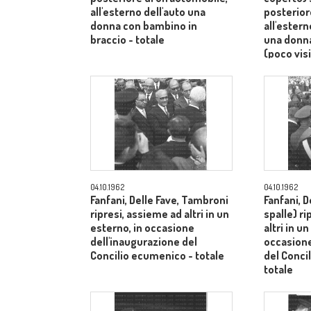
all'esterno dell'auto una
posterior
donna con bambino in
all'ester
braccio - totale
una donn
(poco visi
totale
04.10.1962
04.10.1962
Fanfani, Delle Fave, Tambroni
Fanfani, D
ripresi, assieme ad altri in un
spalle) r
esterno, in occasione
altri in u
dell'inaugurazione del
occasione
Concilio ecumenico - totale
del Conci
totale