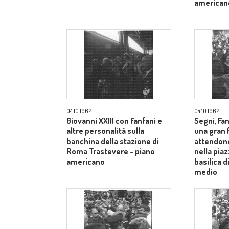
american
04.10.1962
04.10.1962
Giovanni XXIII con Fanfani e
Segni, Fan
altre personalità sulla
una gran f
banchina della stazione di
attendono
Roma Trastevere - piano
nella piaz
americano
basilica 
medio