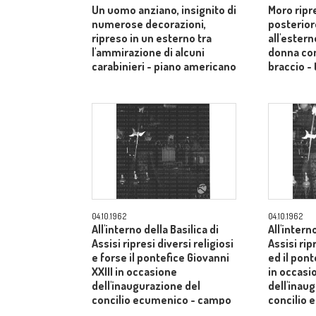
Un uomo anziano, insignito di
Moro ripr
numerose decorazioni,
posterior
ripreso in un esterno tra
all'estern
l'ammirazione di alcuni
donna co
carabinieri - piano americano
braccio - 
04.10.1962
04.10.1962
All'interno della Basilica di
All'intern
Assisi ripresi diversi religiosi
Assisi rip
e forse il pontefice Giovanni
ed il pont
XXIII in occasione
in occasi
dell'inaugurazione del
dell'inau
concilio ecumenico - campo
concilio
medio
medio