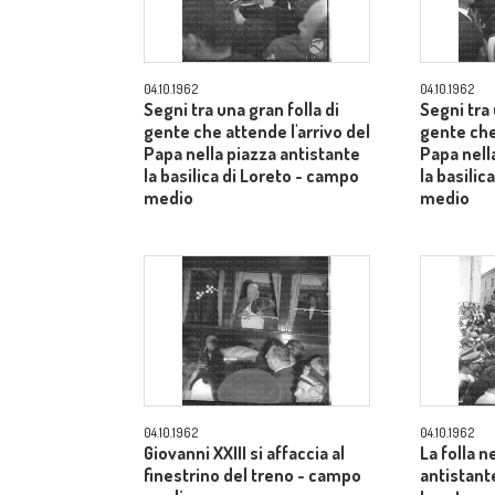
04.10.1962
04.10.1962
Segni tra una gran folla di
Segni tra 
gente che attende l'arrivo del
gente che
Papa nella piazza antistante
Papa nell
la basilica di Loreto - campo
la basilic
medio
medio
04.10.1962
04.10.1962
Giovanni XXIII si affaccia al
La folla n
finestrino del treno - campo
antistante