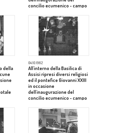
concilio ecumenico - campo
medio
04.10.1962
o della
All'interno della Basilica di
alcune
Assisi ripresi diversi religiosi
asione
ed il pontefice Giovanni XXIII
in occasione
totale
dell'inaugurazione del
concilio ecumenico - campo
medio