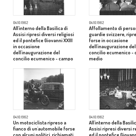
04.10.1962
04.10.1962
All'interno della Basilica di
Affollamento di person
Assisi ripresi diversi religiosi
guardie svizzere, ripr
ed il pontefice Giovanni XXIII
forse in occasione
in occasione
dell'inaugurazione del
dell'inaugurazione del
concilio ecumenico -
concilio ecumenico - campo
medio
medio
04.10.1962
04.10.1962
Un motociclista ripreso a
All'interno della Basili
fianco di un'automobile forse
Assisi ripresi diversi r
con alcuni politici, richiamati
ed il pontefice Giovann