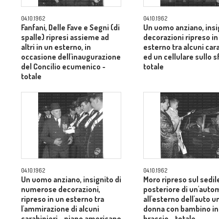
04.10.1962
04.10.1962
Fanfani, Delle Fave e Segni (di
Un uomo anziano, insi
spalle) ripresi assieme ad
decorazioni ripreso in
altri in un esterno, in
esterno tra alcuni cara
occasione dell'inaugurazione
ed un cellulare sullo 
del Concilio ecumenico -
totale
totale
04.10.1962
04.10.1962
Un uomo anziano, insignito di
Moro ripreso sul sedil
numerose decorazioni,
posteriore di un'auto
ripreso in un esterno tra
all'esterno dell'auto u
l'ammirazione di alcuni
donna con bambino in
carabinieri - piano americano
braccio - totale