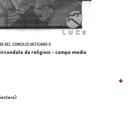
A DEL CONCILIO VATICANO II
 circondato da religiosi - campo medio
liestere)