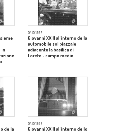
04.10.1962
assieme
Giovanni XXIII all'interno della
automobile sul piazzale
 in
adiacente la basilica di
razione
Loreto - campo medio
o -
04.10.1962
no della
Giovanni XXIII all'interno dello