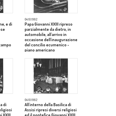
04.10.1962
e, e di
Papa Giovanni XXIII ripreso
ese
parzialmente da dietro, in
automobile, all'arrivo in
occasione dell'inaugurazione
 campo
del concilio ecumenico -
piano americano
04.10.1962
ca di
All'interno della Basilica di
eligiosi
Assisi ripresi diversi religiosi
i XXIII
ed il pontefice Giovanni XXIII