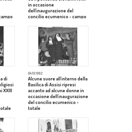
in occasione
dell'inaugurazione del
 campo
concilio ecumenico - campo
medio
04.10.1962
ca di
Alcune suore all'interno della
eligiosi
Basilica di Assisi ripresi
i XXIII
accanto ad alcune donne in
occasione dell'inaugurazione
del concilio ecumenico -
totale
totale