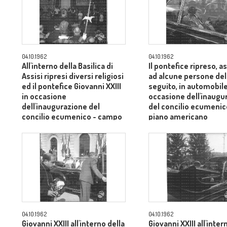
04.10.1962
04.10.1962
All'interno della Basilica di
Il pontefice ripreso, 
Assisi ripresi diversi religiosi
ad alcune persone del
ed il pontefice Giovanni XXIII
seguito, in automobile
in occasione
occasione dell'inaugu
dell'inaugurazione del
del concilio ecumenic
concilio ecumenico - campo
piano americano
medio
04.10.1962
04.10.1962
Giovanni XXIII all'interno della
Giovanni XXIII all'inter