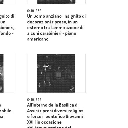
04.10.1962
gnito di
Un uomo anziano, insignito di
 un
decorazioni ripreso, in un
binieri,
esterno tra l'ammirazione di
sfondo -
alcuni carabinieri - piano
americano
04.10.1962
e
All'interno della Basilica di
mobile;
Assisi ripresi diversi religiosi
na
e forse il pontefice Giovanni
XXIII in occasione
dell'inaugurazione del