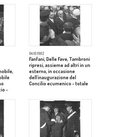
04.10.1962
Fanfani, Delle Fave, Tambroni
ripresi, assieme ad altri in un
mobile,
esterno, in occasione
obile
dell'inaugurazione del
no
Concilio ecumenico - totale
cio -