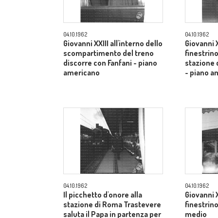
04.10.1962
04.10.1962
Giovanni XXIII all'interno dello
Giovanni X
scompartimento del treno
finestrino
discorre con Fanfani - piano
stazione 
americano
- piano a
04.10.1962
04.10.1962
Il picchetto d'onore alla
Giovanni X
stazione di Roma Trastevere
finestrin
saluta il Papa in partenza per
medio