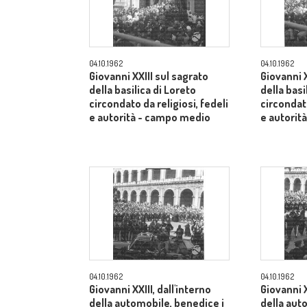
04.10.1962
04.10.1962
Giovanni XXIII sul sagrato
Giovanni X
della basilica di Loreto
della basi
circondato da religiosi, fedeli
circondato
e autorità - campo medio
e autorit
04.10.1962
04.10.1962
Giovanni XXIII, dall'interno
Giovanni X
della automobile, benedice i
della aut