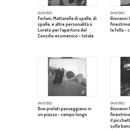
04.10.1962
04.10.1962
Forlani, Mattarella di spalle, di
Giovanni X
spalle, e altre personalità a
finestrino
Loreto per l'apertura del
la folla 
Concilio ecumenico - totale
04.10.1962
04.10.1962
Due prelati passeggiano in
Giovanni X
un piazza - campo lungo
finestrin
il picche
sulla ban