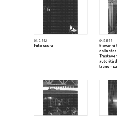
04.10.1962
04.10.1962
Foto scura
Giovanni X
dalla sta
Trastevere
autorità d
treno - 