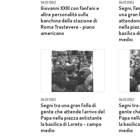
04.10.1962
04.10.1962
Giovanni XXIII con Fanfani e
Segni, Fan
altre personalità sulla
una gran f
banchina della stazione di
attendono
Roma Trastevere - piano
nella piaz
americano
basilica 
medio
04.10.1962
04.10.1962
Segni tra una gran folla di
Segni tra 
gente che attende l'arrivo del
gente che
Papa nella piazza antistante
Papa nell
la basilica di Loreto - campo
la basilic
medio
medio