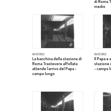
di Roma 
medio
04.10.1962
04.10.1962
La banchina della stazione di
Il Papa e 
Roma Trastevere affollata
stazione 
attende l'arrivo del Papa -
- campo 
campo lungo