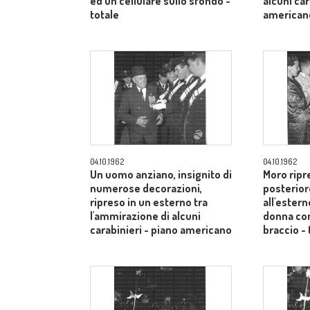
ed un cellulare sullo sfondo -
alcuni car
totale
american
04.10.1962
04.10.1962
Un uomo anziano, insignito di
Moro ripr
numerose decorazioni,
posterior
ripreso in un esterno tra
all'estern
l'ammirazione di alcuni
donna co
carabinieri - piano americano
braccio - 