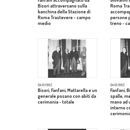
Fanfani accompagnato da
Giovanni X
Bisori attraversano sulla
Roma Tra
banchina della Stazione di
accompag
Roma Trastevere - campo
persone p
medio
treno - 
04.10.1962
04.10.1962
Bisori, Fanfani, Mattarella e un
Fanfani, B
generale posano con abiti da
spalle, me
cerimonia - totale
mano ad u
interno co
cerimonia