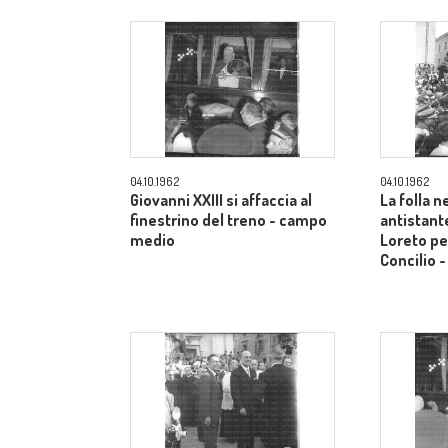
04.10.1962
04.10.1962
Giovanni XXIII si affaccia al
La folla n
finestrino del treno - campo
antistante
medio
Loreto per
Concilio 