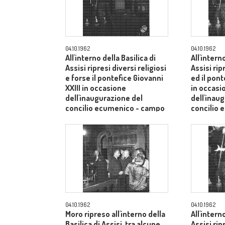
04.10.1962
04.10.1962
All'interno della Basilica di
All'intern
Assisi ripresi diversi religiosi
Assisi rip
e forse il pontefice Giovanni
ed il pont
XXIII in occasione
in occasi
dell'inaugurazione del
dell'inau
concilio ecumenico - campo
concilio
medio
medio
04.10.1962
04.10.1962
Moro ripreso all'interno della
All'intern
Basilica di Assisi, tra alcune
Assisi rip