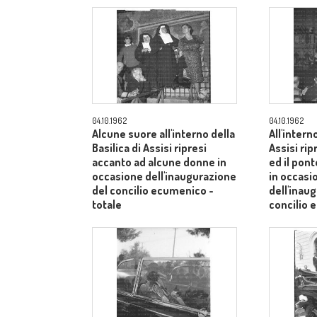
04.10.1962
04.10.1962
Alcune suore all'interno della
All'intern
Basilica di Assisi ripresi
Assisi rip
accanto ad alcune donne in
ed il pont
occasione dell'inaugurazione
in occasi
del concilio ecumenico -
dell'inau
totale
concilio
medio