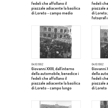
fedeli che affollano il
fedeli che
piazzale adiacente la basilica
piazzale a
di Loreto - campo medio
di Loreto
fotografi
- campo 
04.10.1962
04.10.1962
Giovanni XXIII, dall'interno
Giovanni X
della automobile, benedice i
della aut
fedeli che affollano il
fedeli che
piazzale adiacente la basilica
piazzale a
di Loreto - campo lungo
di Loreto