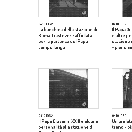
04.10.1962
04.10.1962
La banchina della stazione di
Il Papa Gi
Roma Trastevere affollata
e altre pe
per la partenza del Papa -
stazione 
campo lungo
- piano a
04.10.1962
04.10.1962
Il Papa Giovanni XXIII e alcune
Un prelato
personalità alla stazione di
treno - p