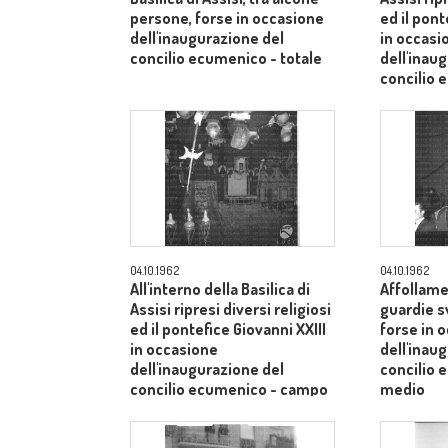
persone, forse in occasione
ed il pont
dell'inaugurazione del
in occasi
concilio ecumenico - totale
dell'inau
concilio
medio
04.10.1962
04.10.1962
All'interno della Basilica di
Affollame
Assisi ripresi diversi religiosi
guardie s
ed il pontefice Giovanni XXIII
forse in 
in occasione
dell'inau
dell'inaugurazione del
concilio
concilio ecumenico - campo
medio
medio