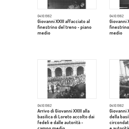
04.10.1962
04.10.1962
Giovanni XXIII affacciato al
Giovanni X
finestrino del treno - piano
finestrino
medio
medio
04.10.1962
04.10.1962
Arrivo di Giovanni XXIII alla
Giovanni X
basilica di Loreto accolto dai
della basi
fedeli e dalle autorità -
circondato
campo medio
e autorit