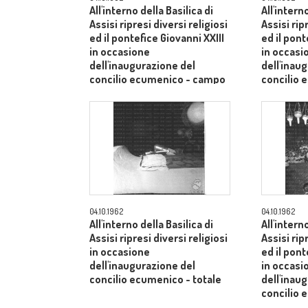
All'interno della Basilica di
All'intern
Assisi ripresi diversi religiosi
Assisi rip
ed il pontefice Giovanni XXIII
ed il pont
in occasione
in occasi
dell'inaugurazione del
dell'inau
concilio ecumenico - campo
concilio
medio
medio
04.10.1962
04.10.1962
All'interno della Basilica di
All'intern
Assisi ripresi diversi religiosi
Assisi rip
in occasione
ed il pont
dell'inaugurazione del
in occasi
concilio ecumenico - totale
dell'inau
concilio 