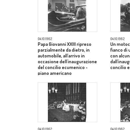
04.10.1962
04.10.1962
Papa Giovanni XXIII ripreso
Un motoci
parzialmente da dietro, in
fianco di
automobile, all'arrivo in
con alcuni
occasione dell'inaugurazione
dall'inau
del concilio ecumenico -
concilio 
piano americano
04.10.1962
04.10.1962