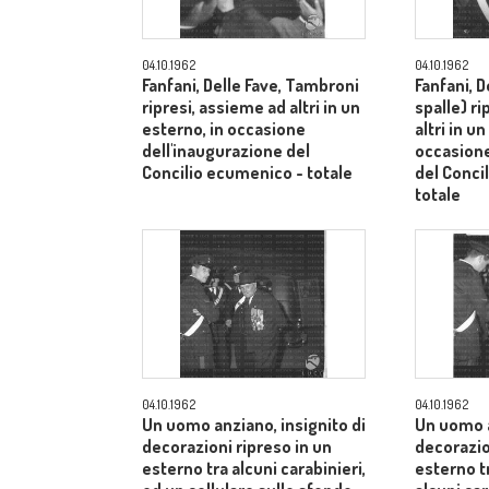
04.10.1962
04.10.1962
Fanfani, Delle Fave, Tambroni
Fanfani, D
ripresi, assieme ad altri in un
spalle) r
esterno, in occasione
altri in u
dell'inaugurazione del
occasione
Concilio ecumenico - totale
del Conci
totale
04.10.1962
04.10.1962
Un uomo anziano, insignito di
Un uomo a
decorazioni ripreso in un
decorazio
esterno tra alcuni carabinieri,
esterno t