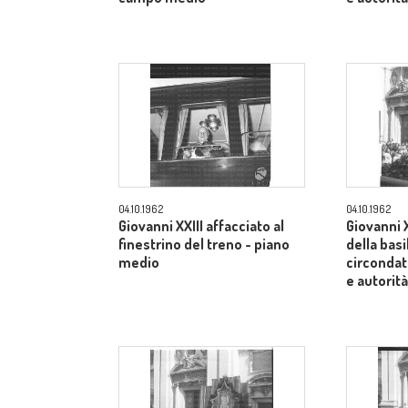
04.10.1962
04.10.1962
Giovanni XXIII affacciato al
Giovanni X
finestrino del treno - piano
della basi
medio
circondato
e autorit