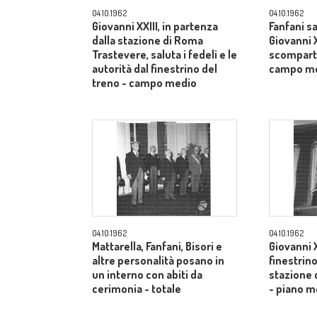
04.10.1962
04.10.1962
Giovanni XXIII, in partenza
Fanfani sa
dalla stazione di Roma
Giovanni X
Trastevere, saluta i fedeli e le
scomparti
autorità dal finestrino del
campo m
treno - campo medio
04.10.1962
04.10.1962
Mattarella, Fanfani, Bisori e
Giovanni X
altre personalità posano in
finestrino
un interno con abiti da
stazione 
cerimonia - totale
- piano m