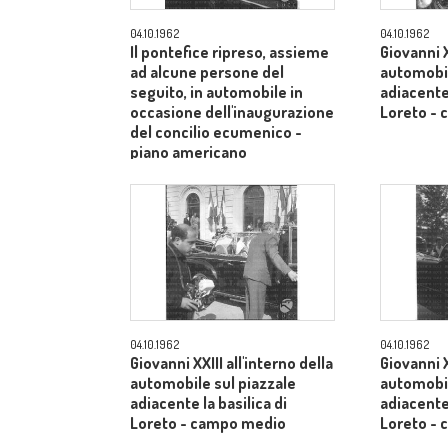
04.10.1962
04.10.1962
Il pontefice ripreso, assieme
Giovanni X
ad alcune persone del
automobil
seguito, in automobile in
adiacente 
occasione dell'inaugurazione
Loreto -
del concilio ecumenico -
piano americano
04.10.1962
04.10.1962
Giovanni XXIII all'interno della
Giovanni X
automobile sul piazzale
automobil
adiacente la basilica di
adiacente 
Loreto - campo medio
Loreto -