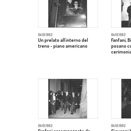
04.10.1962
04.10.1962
Un prelato all'interno del
Fanfani, B
treno - piano americano
posano co
cerimonia
04.10.1962
04.10.1962