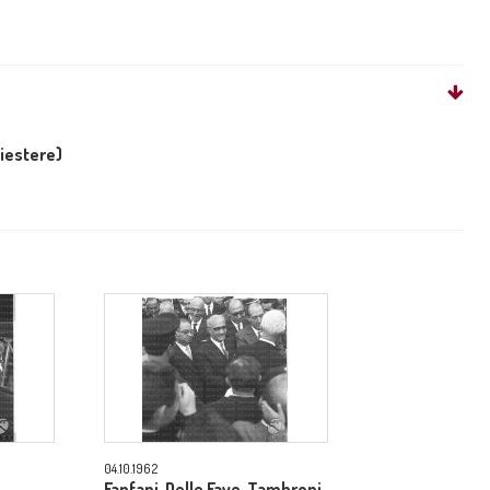
liestere)
04.10.1962
Fanfani, Delle Fave, Tambroni