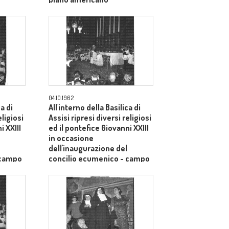
04.10.1962
ca di
All'interno della Basilica di
eligiosi
Assisi ripresi diversi religiosi
i XXIII
ed il pontefice Giovanni XXIII
in occasione
dell'inaugurazione del
 campo
concilio ecumenico - campo
medio