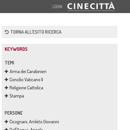
LOGIN
TORNA ALL'ESITO RICERCA
KEYWORDS
TEMI
Arma dei Carabinieri
Concilio Vaticano II
Religione Cattolica
Stampa
PERSONE
Cicognani, Amleto Giovanni
Dell'Acqua, Angelo