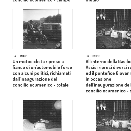
medio
04.10.1962
04.10.1962
Un motociclista ripreso a
All'interno della Basili
fianco di un'automobile forse
Assisi ripresi diversi r
con alcuni politici, richiamati
ed il pontefice Giovann
dall'inaugurazione del
in occasione
concilio ecumenico - totale
dell'inaugurazione del
concilio ecumenico -
medio