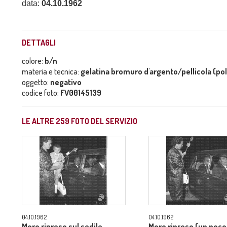
data:
04.10.1962
DETTAGLI
colore:
b/n
materia e tecnica:
gelatina bromuro d'argento/pellicola (po
oggetto:
negativo
codice foto:
FV00145139
LE ALTRE
259
FOTO DEL SERVIZIO
04.10.1962
04.10.1962
Moro ripreso sul sedile
Moro ripreso (un poco