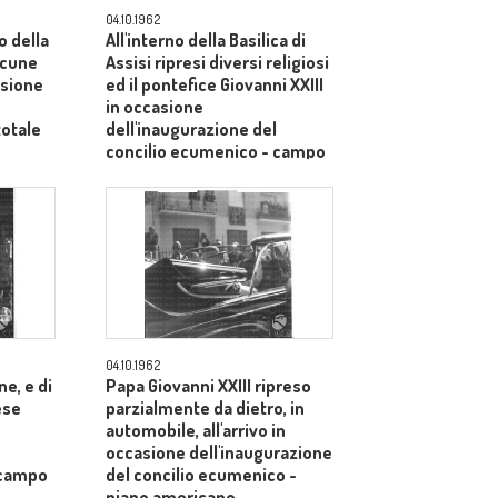
04.10.1962
o della
All'interno della Basilica di
alcune
Assisi ripresi diversi religiosi
asione
ed il pontefice Giovanni XXIII
in occasione
totale
dell'inaugurazione del
concilio ecumenico - campo
medio
04.10.1962
e, e di
Papa Giovanni XXIII ripreso
ese
parzialmente da dietro, in
automobile, all'arrivo in
occasione dell'inaugurazione
 campo
del concilio ecumenico -
piano americano