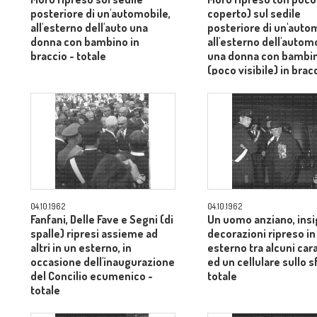
posteriore di un'automobile,
coperto) sul sedile
all'esterno dell'auto una
posteriore di un'auto
donna con bambino in
all'esterno dell'autom
braccio - totale
una donna con bambi
(poco visibile) in brac
totale
04.10.1962
04.10.1962
Fanfani, Delle Fave e Segni (di
Un uomo anziano, insi
spalle) ripresi assieme ad
decorazioni ripreso in
altri in un esterno, in
esterno tra alcuni cara
occasione dell'inaugurazione
ed un cellulare sullo 
del Concilio ecumenico -
totale
totale