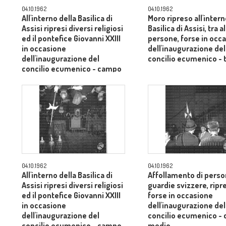
04.10.1962
04.10.1962
All'interno della Basilica di
Moro ripreso all'intern
Assisi ripresi diversi religiosi
Basilica di Assisi, tra 
ed il pontefice Giovanni XXIII
persone, forse in occ
in occasione
dell'inaugurazione del
dell'inaugurazione del
concilio ecumenico - 
concilio ecumenico - campo
medio
04.10.1962
04.10.1962
All'interno della Basilica di
Affollamento di person
Assisi ripresi diversi religiosi
guardie svizzere, ripr
ed il pontefice Giovanni XXIII
forse in occasione
in occasione
dell'inaugurazione del
dell'inaugurazione del
concilio ecumenico -
concilio ecumenico - campo
medio