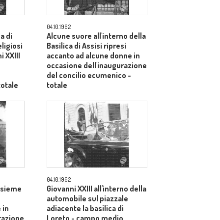
04.10.1962
ca di
Alcune suore all'interno della
eligiosi
Basilica di Assisi ripresi
i XXIII
accanto ad alcune donne in
occasione dell'inaugurazione
del concilio ecumenico -
totale
totale
04.10.1962
assieme
Giovanni XXIII all'interno della
automobile sul piazzale
 in
adiacente la basilica di
razione
Loreto - campo medio