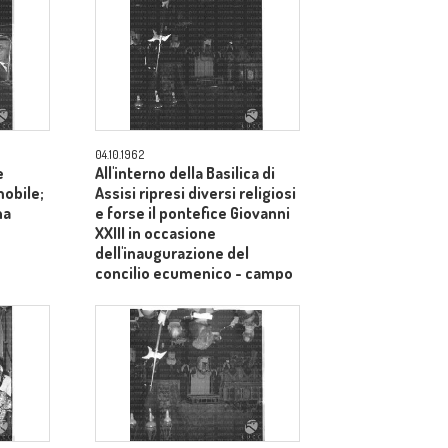
04.10.1962
e
All'interno della Basilica di
mobile;
Assisi ripresi diversi religiosi
na
e forse il pontefice Giovanni
XXIII in occasione
dell'inaugurazione del
concilio ecumenico - campo
medio