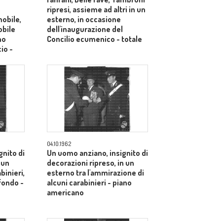
ripresi, assieme ad altri in un
mobile,
esterno, in occasione
obile
dell'inaugurazione del
no
Concilio ecumenico - totale
cio -
04.10.1962
gnito di
Un uomo anziano, insignito di
 un
decorazioni ripreso, in un
binieri,
esterno tra l'ammirazione di
sfondo -
alcuni carabinieri - piano
americano