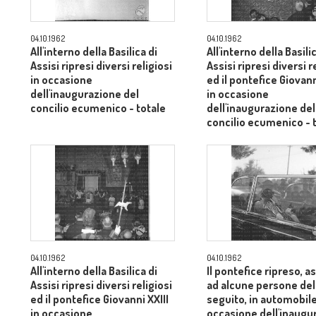
04.10.1962
04.10.1962
All'interno della Basilica di
All'interno della Basili
Assisi ripresi diversi religiosi
Assisi ripresi diversi r
in occasione
ed il pontefice Giovann
dell'inaugurazione del
in occasione
concilio ecumenico - totale
dell'inaugurazione del
concilio ecumenico - 
04.10.1962
04.10.1962
All'interno della Basilica di
Il pontefice ripreso, 
Assisi ripresi diversi religiosi
ad alcune persone del
ed il pontefice Giovanni XXIII
seguito, in automobile
in occasione
occasione dell'inaugu