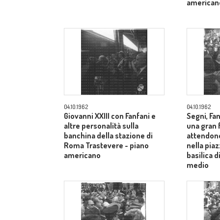
american
04.10.1962
04.10.1962
Giovanni XXIII con Fanfani e
Segni, Fan
altre personalità sulla
una gran f
banchina della stazione di
attendono
Roma Trastevere - piano
nella piaz
americano
basilica 
medio