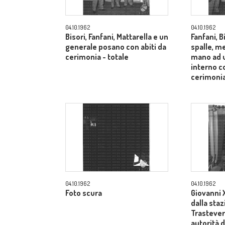
04.10.1962
04.10.1962
Bisori, Fanfani, Mattarella e un
Fanfani, B
generale posano con abiti da
spalle, me
cerimonia - totale
mano ad u
interno co
cerimonia
04.10.1962
04.10.1962
Foto scura
Giovanni X
dalla sta
Trastevere
autorità d