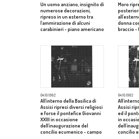
Un uomo anziano, insignito di
Moro ripr
numerose decorazioni,
posterior
ripreso in un esterno tra
all'estern
l'ammirazione di alcuni
donna co
carabinieri - piano americano
braccio - 
04.10.1962
04.10.1962
All'interno della Basilica di
All'intern
Assisi ripresi diversi religiosi
Assisi rip
e forse il pontefice Giovanni
ed il pont
XXIII in occasione
in occasi
dell'inaugurazione del
dell'inau
concilio ecumenico - campo
concilio
medio
medio