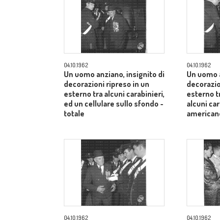
04.10.1962
04.10.1962
Un uomo anziano, insignito di
Un uomo a
decorazioni ripreso in un
decorazio
esterno tra alcuni carabinieri,
esterno t
ed un cellulare sullo sfondo -
alcuni car
totale
american
04.10.1962
04.10.1962