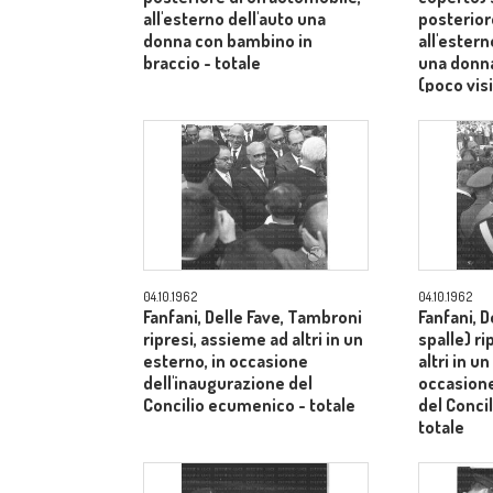
all'esterno dell'auto una
posterior
donna con bambino in
all'ester
braccio - totale
una donn
(poco visi
totale
04.10.1962
04.10.1962
Fanfani, Delle Fave, Tambroni
Fanfani, D
ripresi, assieme ad altri in un
spalle) r
esterno, in occasione
altri in u
dell'inaugurazione del
occasione
Concilio ecumenico - totale
del Conci
totale