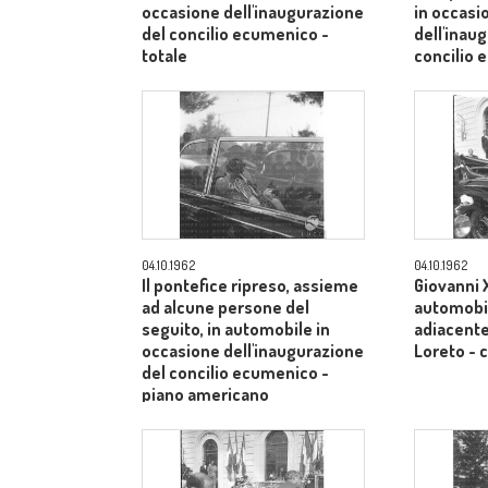
occasione dell'inaugurazione
in occasi
del concilio ecumenico -
dell'inau
totale
concilio
medio
04.10.1962
04.10.1962
Il pontefice ripreso, assieme
Giovanni X
ad alcune persone del
automobil
seguito, in automobile in
adiacente 
occasione dell'inaugurazione
Loreto -
del concilio ecumenico -
piano americano