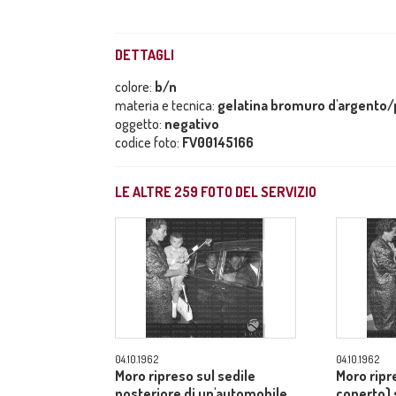
DETTAGLI
colore:
b/n
materia e tecnica:
gelatina bromuro d'argento/p
oggetto:
negativo
codice foto:
FV00145166
LE ALTRE
259
FOTO DEL SERVIZIO
04.10.1962
04.10.1962
Moro ripreso sul sedile
Moro ripr
posteriore di un'automobile,
coperto) 