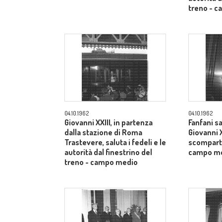
treno - 
04.10.1962
04.10.1962
Giovanni XXIII, in partenza
Fanfani sa
dalla stazione di Roma
Giovanni X
Trastevere, saluta i fedeli e le
scomparti
autorità dal finestrino del
campo m
treno - campo medio