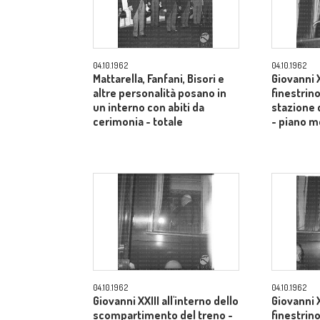
04.10.1962
04.10.1962
Mattarella, Fanfani, Bisori e
Giovanni X
altre personalità posano in
finestrino
un interno con abiti da
stazione 
cerimonia - totale
- piano m
04.10.1962
04.10.1962
Giovanni XXIII all'interno dello
Giovanni X
scompartimento del treno -
finestrino