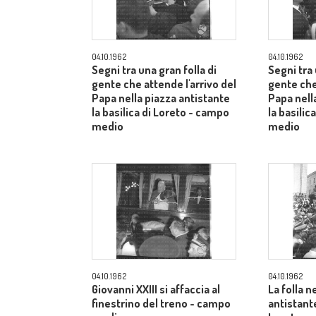
04.10.1962
04.10.1962
Segni tra una gran folla di
Segni tra 
gente che attende l'arrivo del
gente che
Papa nella piazza antistante
Papa nell
la basilica di Loreto - campo
la basilic
medio
medio
04.10.1962
04.10.1962
Giovanni XXIII si affaccia al
La folla n
finestrino del treno - campo
antistante