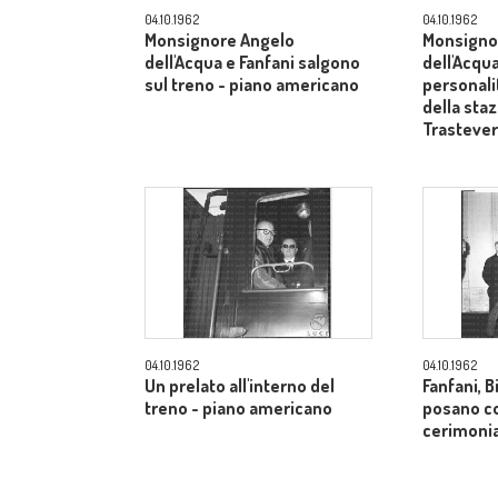
04.10.1962
04.10.1962
Monsignore Angelo
Monsigno
dell'Acqua e Fanfani salgono
dell'Acqua
sul treno - piano americano
personali
della sta
Trasteve
04.10.1962
04.10.1962
Un prelato all'interno del
Fanfani, B
treno - piano americano
posano co
cerimonia