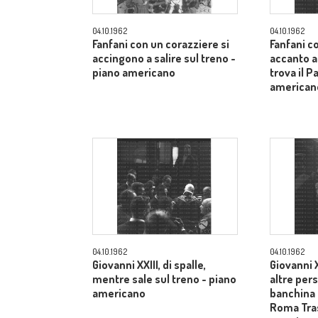
04.10.1962
04.10.1962
Fanfani con un corazziere si
Fanfani c
accingono a salire sul treno -
accanto a
piano americano
trova il P
american
04.10.1962
04.10.1962
Giovanni XXIII, di spalle,
Giovanni X
mentre sale sul treno - piano
altre pers
americano
banchina 
Roma Tras