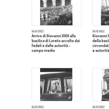
04.10.1962
04.10.1962
Arrivo di Giovanni XXIII alla
Giovanni X
basilica di Loreto accolto dai
della basi
fedeli e dalle autorità -
circondato
campo medio
e autorit
04.10.1962
04.10.1962