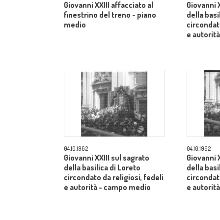
Giovanni XXIII affacciato al
Giovanni X
finestrino del treno - piano
della basi
medio
circondato
e autorit
04.10.1962
04.10.1962
Giovanni XXIII sul sagrato
Giovanni X
della basilica di Loreto
della basi
circondato da religiosi, fedeli
circondato
e autorità - campo medio
e autorit