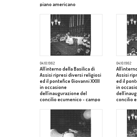
piano americano
04.10.1962
04.10.1962
All'interno della Basilica di
All'intern
Assisi ripresi diversi religiosi
Assisi rip
ed il pontefice Giovanni XXIII
ed il pont
in occasione
in occasi
dell'inaugurazione del
dell'inau
concilio ecumenico - campo
concilio
medio
medio