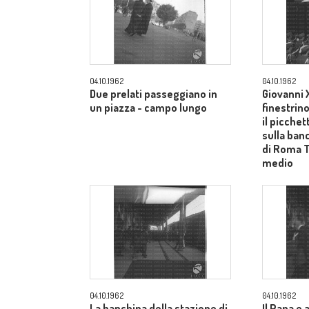
04.10.1962
04.10.1962
Due prelati passeggiano in
Giovanni X
un piazza - campo lungo
finestrin
il picche
sulla ban
di Roma 
medio
04.10.1962
04.10.1962
La banchina della stazione di
Il Papa e 