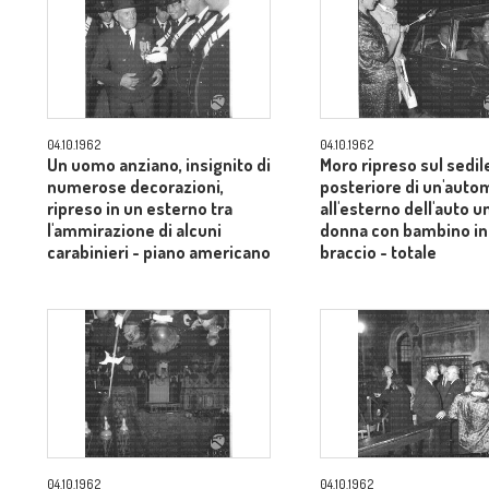
04.10.1962
04.10.1962
Un uomo anziano, insignito di
Moro ripreso sul sedil
numerose decorazioni,
posteriore di un'auto
ripreso in un esterno tra
all'esterno dell'auto u
l'ammirazione di alcuni
donna con bambino in
carabinieri - piano americano
braccio - totale
04.10.1962
04.10.1962