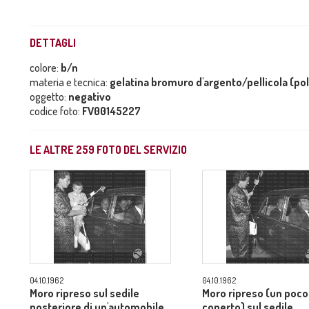
DETTAGLI
colore:
b/n
materia e tecnica:
gelatina bromuro d'argento/pellicola (po
oggetto:
negativo
codice foto:
FV00145227
LE ALTRE
259
FOTO DEL SERVIZIO
04.10.1962
04.10.1962
Moro ripreso sul sedile
Moro ripreso (un poco
posteriore di un'automobile,
coperto) sul sedile