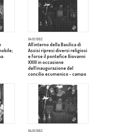
04.10.1962
e
All'interno della Basilica di
mobile;
Assisi ripresi diversi religiosi
na
e forse il pontefice Giovanni
XXIII in occasione
dell'inaugurazione del
concilio ecumenico - campo
medio
04.10.1962