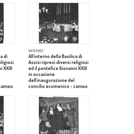
04.10.1962
ca di
All'interno della Basilica di
eligiosi
Assisi ripresi diversi religiosi
i XXIII
ed il pontefice Giovanni XXIII
in occasione
dell'inaugurazione del
 campo
concilio ecumenico - campo
medio