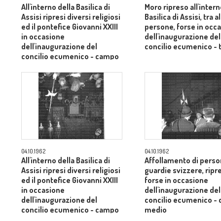
All'interno della Basilica di
Moro ripreso all'intern
Assisi ripresi diversi religiosi
Basilica di Assisi, tra 
ed il pontefice Giovanni XXIII
persone, forse in occ
in occasione
dell'inaugurazione del
dell'inaugurazione del
concilio ecumenico - 
concilio ecumenico - campo
medio
04.10.1962
04.10.1962
All'interno della Basilica di
Affollamento di person
Assisi ripresi diversi religiosi
guardie svizzere, ripr
ed il pontefice Giovanni XXIII
forse in occasione
in occasione
dell'inaugurazione del
dell'inaugurazione del
concilio ecumenico -
concilio ecumenico - campo
medio
medio