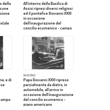
o della
All'interno della Basilica di
alcune
Assisi ripresi diversi religiosi
asione
ed il pontefice Giovanni XXIII
in occasione
totale
dell'inaugurazione del
concilio ecumenico - campo
medio
04.10.1962
e, e di
Papa Giovanni XXIII ripreso
ese
parzialmente da dietro, in
automobile, all'arrivo in
occasione dell'inaugurazione
 campo
del concilio ecumenico -
piano americano