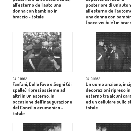
all'esterno dell'auto una
posteriore di un'auto
donna con bambino in
all'esterno dell'autom
braccio - totale
una donna con bambi
(poco visibile) in brac
totale
04.10.1962
04.10.1962
Fanfani, Delle Fave e Segni (di
Un uomo anziano, insi
spalle) ripresi assieme ad
decorazioni ripreso in
altri in un esterno, in
esterno tra alcuni cara
occasione dell'inaugurazione
ed un cellulare sullo 
del Concilio ecumenico -
totale
totale