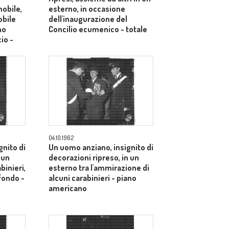
mobile,
esterno, in occasione
obile
dell'inaugurazione del
no
Concilio ecumenico - totale
cio -
04.10.1962
gnito di
Un uomo anziano, insignito di
 un
decorazioni ripreso, in un
binieri,
esterno tra l'ammirazione di
sfondo -
alcuni carabinieri - piano
americano