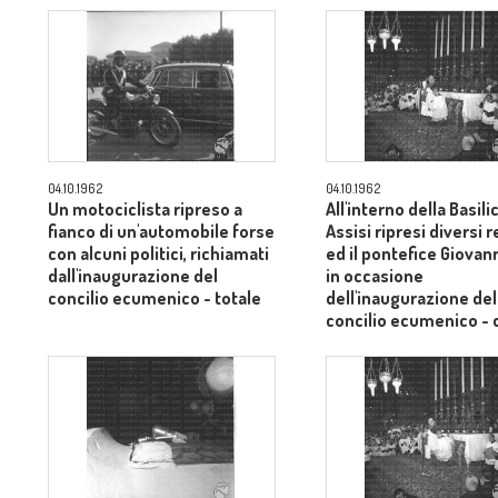
04.10.1962
04.10.1962
Un motociclista ripreso a
All'interno della Basili
fianco di un'automobile forse
Assisi ripresi diversi r
con alcuni politici, richiamati
ed il pontefice Giovann
dall'inaugurazione del
in occasione
concilio ecumenico - totale
dell'inaugurazione del
concilio ecumenico -
medio