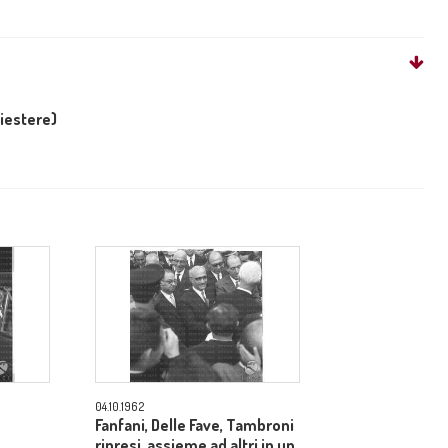
liestere)
04.10.1962
Fanfani, Delle Fave, Tambroni
ripresi, assieme ad altri in un