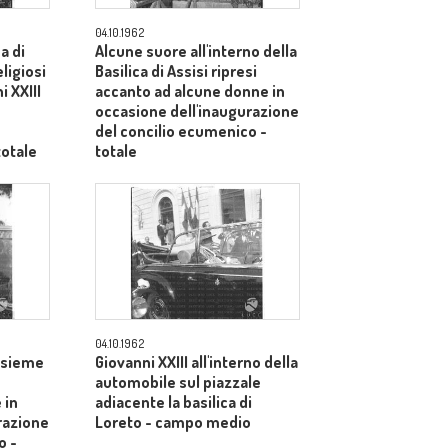
04.10.1962
ca di
Alcune suore all'interno della
eligiosi
Basilica di Assisi ripresi
i XXIII
accanto ad alcune donne in
occasione dell'inaugurazione
del concilio ecumenico -
totale
totale
04.10.1962
assieme
Giovanni XXIII all'interno della
automobile sul piazzale
 in
adiacente la basilica di
razione
Loreto - campo medio
o -