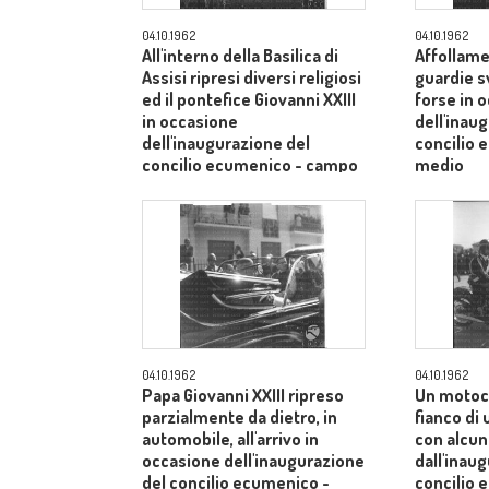
04.10.1962
04.10.1962
All'interno della Basilica di
Affollame
Assisi ripresi diversi religiosi
guardie s
ed il pontefice Giovanni XXIII
forse in 
in occasione
dell'inau
dell'inaugurazione del
concilio
concilio ecumenico - campo
medio
medio
04.10.1962
04.10.1962
Papa Giovanni XXIII ripreso
Un motoci
parzialmente da dietro, in
fianco di
automobile, all'arrivo in
con alcuni
occasione dell'inaugurazione
dall'inau
del concilio ecumenico -
concilio 