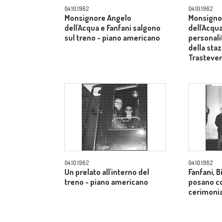
04.10.1962
04.10.1962
Monsignore Angelo
Monsigno
dell'Acqua e Fanfani salgono
dell'Acqua
sul treno - piano americano
personali
della sta
Trasteve
04.10.1962
04.10.1962
Un prelato all'interno del
Fanfani, B
treno - piano americano
posano co
cerimonia