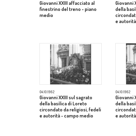
Giovanni XXIII affacciato al
Giovanni X
finestrino del treno - piano
della basi
medio
circondato
e autorit
04.10.1962
04.10.1962
Giovanni XXIII sul sagrato
Giovanni X
della basilica di Loreto
della basi
circondato da religiosi, fedeli
circondato
e autorità - campo medio
e autorit