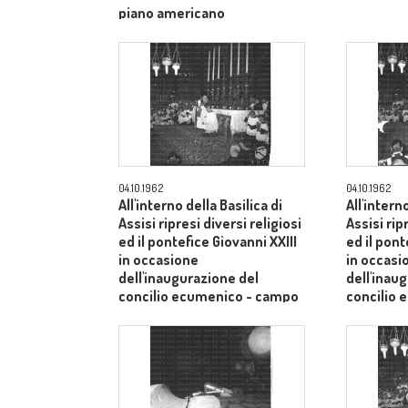
piano americano
04.10.1962
04.10.1962
All'interno della Basilica di
All'intern
Assisi ripresi diversi religiosi
Assisi rip
ed il pontefice Giovanni XXIII
ed il pont
in occasione
in occasi
dell'inaugurazione del
dell'inau
concilio ecumenico - campo
concilio
medio
medio