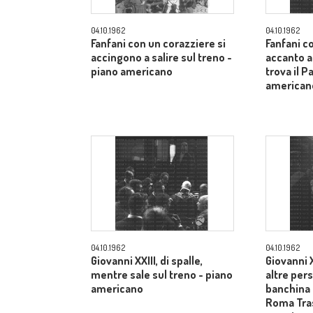
04.10.1962
04.10.1962
Fanfani con un corazziere si
Fanfani c
accingono a salire sul treno -
accanto a
piano americano
trova il P
american
04.10.1962
04.10.1962
Giovanni XXIII, di spalle,
Giovanni X
mentre sale sul treno - piano
altre pers
americano
banchina 
Roma Tras