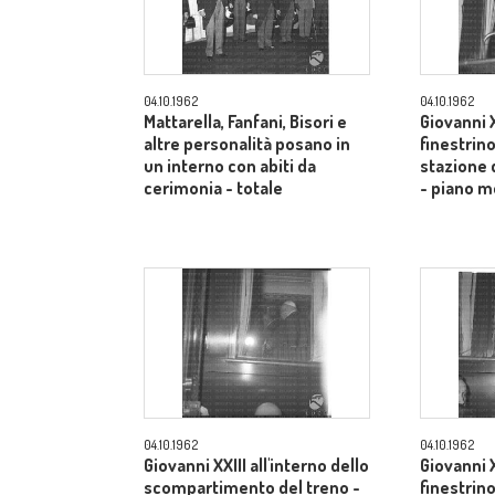
04.10.1962
04.10.1962
Mattarella, Fanfani, Bisori e
Giovanni X
altre personalità posano in
finestrino
un interno con abiti da
stazione 
cerimonia - totale
- piano m
04.10.1962
04.10.1962
Giovanni XXIII all'interno dello
Giovanni X
scompartimento del treno -
finestrino