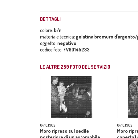
DETTAGLI
colore:
b/n
materia e tecnica:
gelatina bromuro d'argento/p
oggetto:
negativo
codice foto:
FV00145233
LE ALTRE
259
FOTO DEL SERVIZIO
04.10.1962
04.10.1962
Moro ripreso sul sedile
Moro ripr
posteriore di un'automobile,
coperto) 