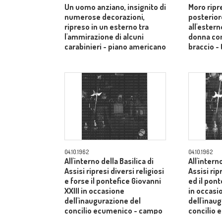
Un uomo anziano, insignito di
Moro ripr
numerose decorazioni,
posterior
ripreso in un esterno tra
all'estern
l'ammirazione di alcuni
donna co
carabinieri - piano americano
braccio - 
04.10.1962
04.10.1962
All'interno della Basilica di
All'intern
Assisi ripresi diversi religiosi
Assisi rip
e forse il pontefice Giovanni
ed il pont
XXIII in occasione
in occasi
dell'inaugurazione del
dell'inau
concilio ecumenico - campo
concilio
medio
medio