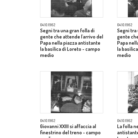
04.10.1962
04.10.1962
Segni tra una gran folla di
Segni tra 
gente che attende l'arrivo del
gente che
Papa nella piazza antistante
Papa nell
la basilica di Loreto - campo
la basilic
medio
medio
04.10.1962
04.10.1962
Giovanni XXIII si affaccia al
La folla n
finestrino del treno - campo
antistante