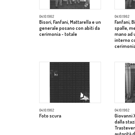
04.10.1962
04.10.1962
Bisori, Fanfani, Mattarella e un
Fanfani, B
generale posano con abiti da
spalle, me
cerimonia - totale
mano ad u
interno co
cerimonia
04.10.1962
04.10.1962
Foto scura
Giovanni X
dalla sta
Trastevere
autorità d