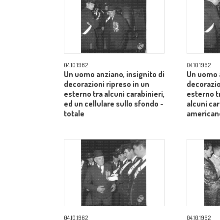
04.10.1962
04.10.1962
Un uomo anziano, insignito di
Un uomo a
decorazioni ripreso in un
decorazio
esterno tra alcuni carabinieri,
esterno t
ed un cellulare sullo sfondo -
alcuni car
totale
american
04.10.1962
04.10.1962