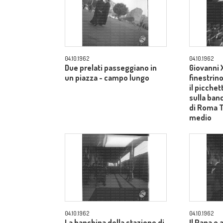
04.10.1962
04.10.1962
Due prelati passeggiano in
Giovanni X
un piazza - campo lungo
finestrin
il picche
sulla ban
di Roma 
medio
04.10.1962
04.10.1962
La banchina della stazione di
Il Papa e 