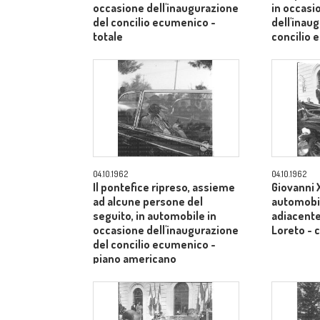
occasione dell'inaugurazione
in occasi
del concilio ecumenico -
dell'inau
totale
concilio
medio
04.10.1962
04.10.1962
Il pontefice ripreso, assieme
Giovanni X
ad alcune persone del
automobil
seguito, in automobile in
adiacente 
occasione dell'inaugurazione
Loreto -
del concilio ecumenico -
piano americano