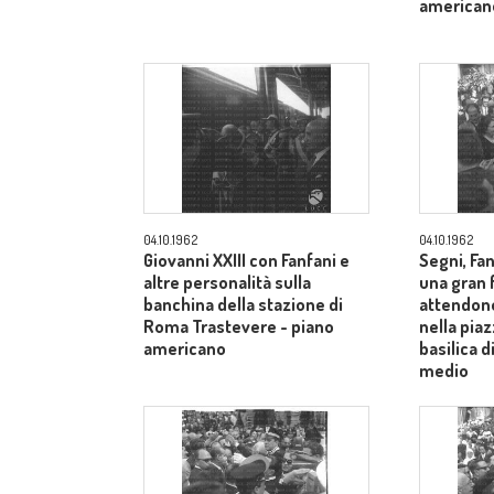
american
04.10.1962
04.10.1962
Giovanni XXIII con Fanfani e
Segni, Fan
altre personalità sulla
una gran f
banchina della stazione di
attendono
Roma Trastevere - piano
nella piaz
americano
basilica 
medio