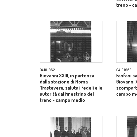
treno - 
04.10.1962
04.10.1962
Giovanni XXIII, in partenza
Fanfani sa
dalla stazione di Roma
Giovanni X
Trastevere, saluta i fedeli e le
scomparti
autorità dal finestrino del
campo m
treno - campo medio