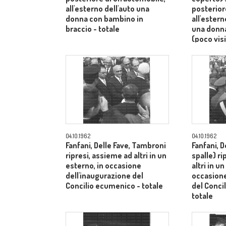
all'esterno dell'auto una
posterior
donna con bambino in
all'ester
braccio - totale
una donn
(poco visi
totale
04.10.1962
04.10.1962
Fanfani, Delle Fave, Tambroni
Fanfani, D
ripresi, assieme ad altri in un
spalle) r
esterno, in occasione
altri in u
dell'inaugurazione del
occasione
Concilio ecumenico - totale
del Conci
totale