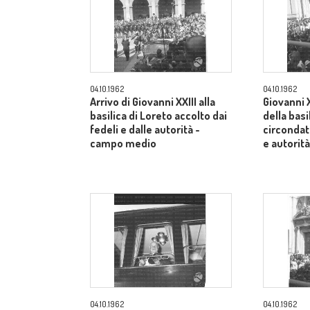
04.10.1962
04.10.1962
Arrivo di Giovanni XXIII alla
Giovanni X
basilica di Loreto accolto dai
della basi
fedeli e dalle autorità -
circondato
campo medio
e autorit
04.10.1962
04.10.1962