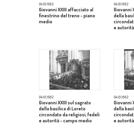
04.10.1962
04.10.1962
Giovanni XXIII affacciato al
Giovanni X
finestrino del treno - piano
della basi
medio
circondato
e autorit
04.10.1962
04.10.1962
Giovanni XXIII sul sagrato
Giovanni X
della basilica di Loreto
della basi
circondato da religiosi, fedeli
circondato
e autorità - campo medio
e autorit