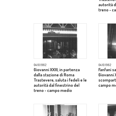
autorità d
treno - 
04.10.1962
04.10.1962
Giovanni XXIII, in partenza
Fanfani sa
dalla stazione di Roma
Giovanni X
Trastevere, saluta i fedeli e le
scomparti
autorità dal finestrino del
campo m
treno - campo medio