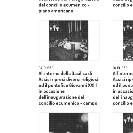
del concilio ecumenico -
concilio 
piano americano
04.10.1962
04.10.1962
All'interno della Basilica di
All'intern
Assisi ripresi diversi religiosi
Assisi rip
ed il pontefice Giovanni XXIII
ed il pont
in occasione
in occasi
dell'inaugurazione del
dell'inau
concilio ecumenico - campo
concilio
medio
medio