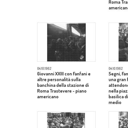
Roma Tras
american
04.10.1962
04.10.1962
Giovanni XXIII con Fanfani e
Segni, Fan
altre personalità sulla
una gran f
banchina della stazione di
attendono
Roma Trastevere - piano
nella piaz
americano
basilica 
medio