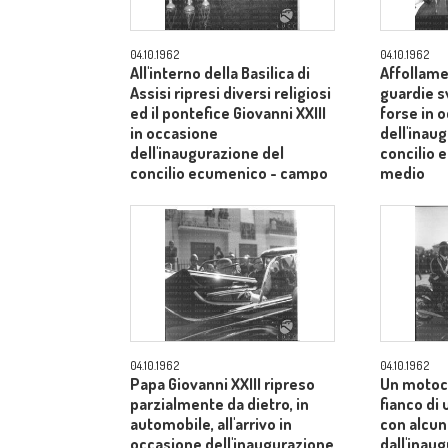
04.10.1962
04.10.1962
All'interno della Basilica di
Affollame
Assisi ripresi diversi religiosi
guardie s
ed il pontefice Giovanni XXIII
forse in 
in occasione
dell'inau
dell'inaugurazione del
concilio
concilio ecumenico - campo
medio
medio
04.10.1962
04.10.1962
Papa Giovanni XXIII ripreso
Un motoci
parzialmente da dietro, in
fianco di
automobile, all'arrivo in
con alcuni
occasione dell'inaugurazione
dall'inau