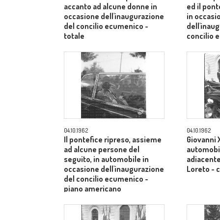
accanto ad alcune donne in
ed il pont
occasione dell'inaugurazione
in occasi
del concilio ecumenico -
dell'inau
totale
concilio
medio
04.10.1962
04.10.1962
Il pontefice ripreso, assieme
Giovanni X
ad alcune persone del
automobil
seguito, in automobile in
adiacente 
occasione dell'inaugurazione
Loreto -
del concilio ecumenico -
piano americano