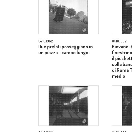
04.10.1962
04.10.1962
Due prelati passeggiano in
Giovanni X
un piazza - campo lungo
finestrin
il picche
sulla ban
di Roma 
medio