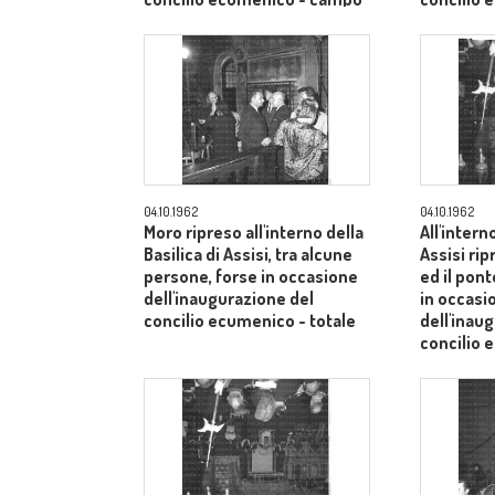
medio
medio
04.10.1962
04.10.1962
Moro ripreso all'interno della
All'intern
Basilica di Assisi, tra alcune
Assisi rip
persone, forse in occasione
ed il pont
dell'inaugurazione del
in occasi
concilio ecumenico - totale
dell'inau
concilio
medio