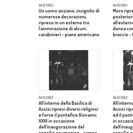
04.10.1962
04.10.1962
Un uomo anziano, insignito di
Moro ripr
numerose decorazioni,
posterior
ripreso in un esterno tra
all'estern
l'ammirazione di alcuni
donna co
carabinieri - piano americano
braccio - 
04.10.1962
04.10.1962
All'interno della Basilica di
All'intern
Assisi ripresi diversi religiosi
Assisi rip
e forse il pontefice Giovanni
ed il pont
XXIII in occasione
in occasi
dell'inaugurazione del
dell'inau
concilio ecumenico - campo
concilio