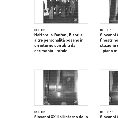
04.10.1962
04.10.1962
Mattarella, Fanfani, Bisori e
Giovanni X
altre personalità posano in
finestrino
un interno con abiti da
stazione 
cerimonia - totale
- piano m
04.10.1962
04.10.1962
Giovanni XXIII all'interno dello
Giovanni X