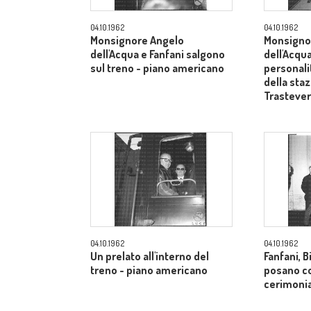
04.10.1962
04.10.1962
Monsignore Angelo
Monsigno
dell'Acqua e Fanfani salgono
dell'Acqua
sul treno - piano americano
personali
della sta
Trasteve
04.10.1962
04.10.1962
Un prelato all'interno del
Fanfani, B
treno - piano americano
posano co
cerimonia