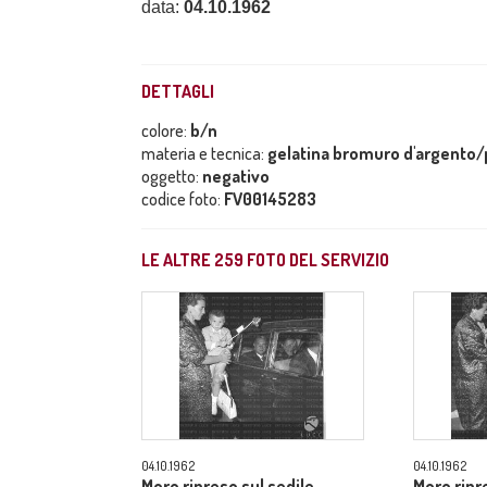
data:
04.10.1962
DETTAGLI
colore:
b/n
materia e tecnica:
gelatina bromuro d'argento/p
oggetto:
negativo
codice foto:
FV00145283
LE ALTRE
259
FOTO DEL SERVIZIO
04.10.1962
04.10.1962
Moro ripreso sul sedile
Moro ripr