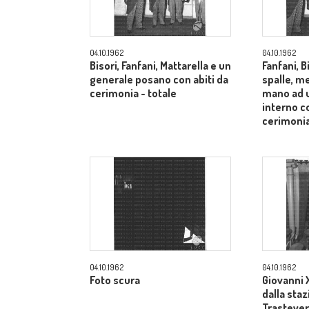
04.10.1962
04.10.1962
Bisori, Fanfani, Mattarella e un
Fanfani, B
generale posano con abiti da
spalle, me
cerimonia - totale
mano ad u
interno co
cerimonia
04.10.1962
04.10.1962
Foto scura
Giovanni X
dalla sta
Trastevere