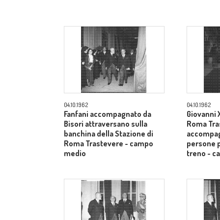
04.10.1962
04.10.1962
Fanfani accompagnato da
Giovanni X
Bisori attraversano sulla
Roma Tra
banchina della Stazione di
accompag
Roma Trastevere - campo
persone p
medio
treno - 