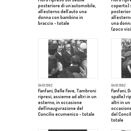
posteriore di un'automobile,
coperto) 
all'esterno dell'auto una
posterior
donna con bambino in
all'ester
braccio - totale
una donn
(poco visi
totale
04.10.1962
04.10.1962
Fanfani, Delle Fave, Tambroni
Fanfani, D
ripresi, assieme ad altri in un
spalle) r
esterno, in occasione
altri in u
dell'inaugurazione del
occasione
Concilio ecumenico - totale
del Conci
totale