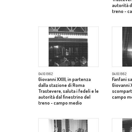
autorità d
treno - 
04.10.1962
04.10.1962
Giovanni XXIII, in partenza
Fanfani sa
dalla stazione di Roma
Giovanni X
Trastevere, saluta i fedeli e le
scomparti
autorità dal finestrino del
campo m
treno - campo medio