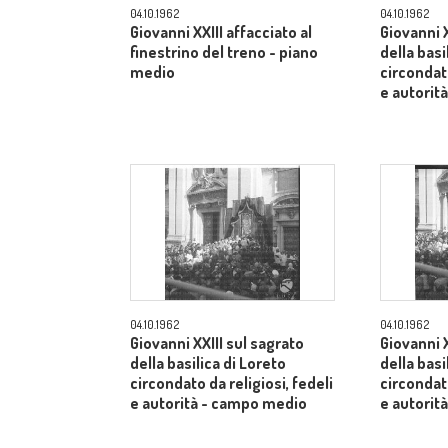
04.10.1962
04.10.1962
Giovanni XXIII affacciato al
Giovanni X
finestrino del treno - piano
della basi
medio
circondato
e autorit
04.10.1962
04.10.1962
Giovanni XXIII sul sagrato
Giovanni X
della basilica di Loreto
della basi
circondato da religiosi, fedeli
circondato
e autorità - campo medio
e autorit