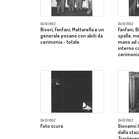
04.10.1962
04.10.1962
Bisori, Fanfani, Mattarella e un
Fanfani, B
generale posano con abiti da
spalle, me
cerimonia - totale
mano ad u
interno co
cerimonia
04.10.1962
04.10.1962
Foto scura
Giovanni X
dalla sta
Trastevere