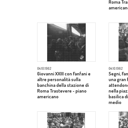
Roma Tras
american
04.10.1962
04.10.1962
Giovanni XXIII con Fanfani e
Segni, Fan
altre personalità sulla
una gran f
banchina della stazione di
attendono
Roma Trastevere - piano
nella piaz
americano
basilica 
medio