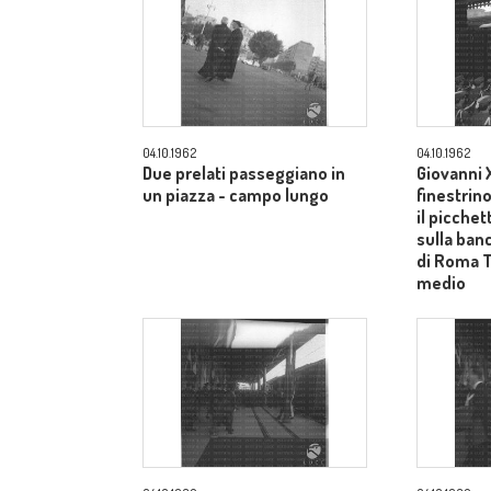
04.10.1962
04.10.1962
Due prelati passeggiano in
Giovanni X
un piazza - campo lungo
finestrin
il picche
sulla ban
di Roma 
medio