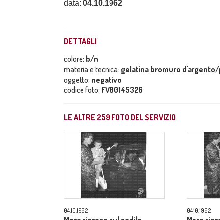
data:
04.10.1962
DETTAGLI
colore:
b/n
materia e tecnica:
gelatina bromuro d'argento/p
oggetto:
negativo
codice foto:
FV00145326
LE ALTRE
259
FOTO DEL SERVIZIO
04.10.1962
04.10.1962
Moro ripreso sul sedile
Moro ripr