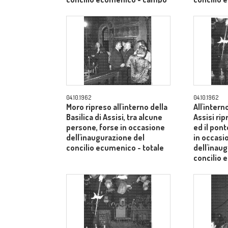
medio
medio
04.10.1962
04.10.1962
Moro ripreso all'interno della
All'intern
Basilica di Assisi, tra alcune
Assisi rip
persone, forse in occasione
ed il pont
dell'inaugurazione del
in occasi
concilio ecumenico - totale
dell'inau
concilio
medio