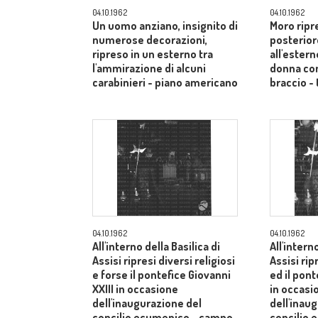
04.10.1962
04.10.1962
Un uomo anziano, insignito di
Moro ripr
numerose decorazioni,
posterior
ripreso in un esterno tra
all'estern
l'ammirazione di alcuni
donna co
carabinieri - piano americano
braccio - 
04.10.1962
04.10.1962
All'interno della Basilica di
All'intern
Assisi ripresi diversi religiosi
Assisi rip
e forse il pontefice Giovanni
ed il pont
XXIII in occasione
in occasi
dell'inaugurazione del
dell'inau
concilio ecumenico - campo
concilio