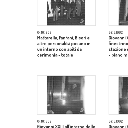
04.10.1962
04.10.1962
Mattarella, Fanfani, Bisori e
Giovanni X
altre personalità posano in
finestrino
un interno con abiti da
stazione 
cerimonia - totale
- piano m
04.10.1962
04.10.1962
Giovanni XXIII all'interno dello
Giovanni X