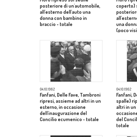
posteriore di un'automobile,
coperto) 
all'esterno dell'auto una
posterior
donna con bambino in
all'ester
braccio - totale
una donn
(poco visi
totale
04.10.1962
04.10.1962
Fanfani, Delle Fave, Tambroni
Fanfani, D
ripresi, assieme ad altri in un
spalle) r
esterno, in occasione
altri in u
dell'inaugurazione del
occasione
Concilio ecumenico - totale
del Conci
totale