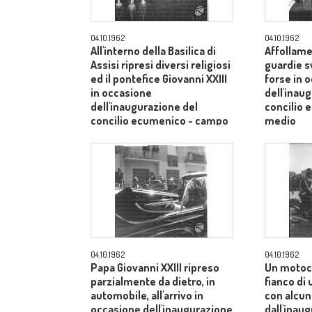
04.10.1962
04.10.1962
All'interno della Basilica di
Affollame
Assisi ripresi diversi religiosi
guardie s
ed il pontefice Giovanni XXIII
forse in 
in occasione
dell'inau
dell'inaugurazione del
concilio
concilio ecumenico - campo
medio
medio
04.10.1962
04.10.1962
Papa Giovanni XXIII ripreso
Un motoci
parzialmente da dietro, in
fianco di
automobile, all'arrivo in
con alcuni
occasione dell'inaugurazione
dall'inau