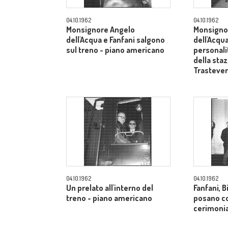
04.10.1962
04.10.1962
Monsignore Angelo
Monsigno
dell'Acqua e Fanfani salgono
dell'Acqua
sul treno - piano americano
personali
della sta
Trasteve
04.10.1962
04.10.1962
Un prelato all'interno del
Fanfani, B
treno - piano americano
posano co
cerimonia