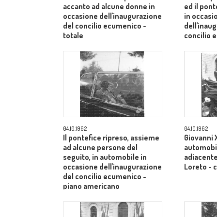
accanto ad alcune donne in
ed il pont
occasione dell'inaugurazione
in occasi
del concilio ecumenico -
dell'inau
totale
concilio
medio
04.10.1962
04.10.1962
Il pontefice ripreso, assieme
Giovanni X
ad alcune persone del
automobil
seguito, in automobile in
adiacente 
occasione dell'inaugurazione
Loreto -
del concilio ecumenico -
piano americano