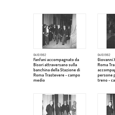
04.10.1962
04.10.1962
Fanfani accompagnato da
Giovanni X
Bisori attraversano sulla
Roma Tra
banchina della Stazione di
accompag
Roma Trastevere - campo
persone p
medio
treno - 