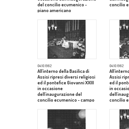
del concilio ecumenico -
concilio 
piano americano
04.10.1962
04.10.1962
All'interno della Basilica di
All'intern
Assisi ripresi diversi religiosi
Assisi rip
ed il pontefice Giovanni XXIII
ed il pont
in occasione
in occasi
dell'inaugurazione del
dell'inau
concilio ecumenico - campo
concilio
medio
medio