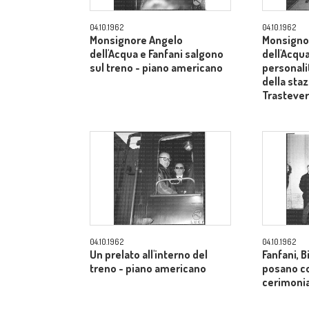
04.10.1962
04.10.1962
Monsignore Angelo
Monsigno
dell'Acqua e Fanfani salgono
dell'Acqua
sul treno - piano americano
personali
della sta
Trasteve
04.10.1962
04.10.1962
Un prelato all'interno del
Fanfani, B
treno - piano americano
posano co
cerimonia