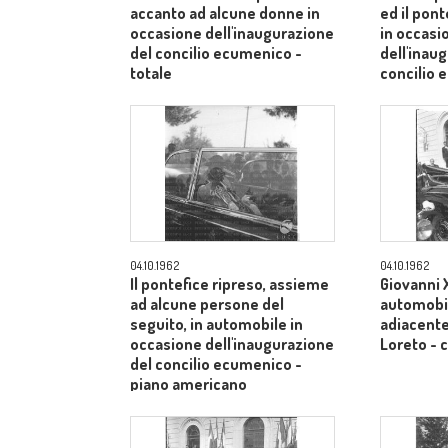
accanto ad alcune donne in
ed il pont
occasione dell'inaugurazione
in occasi
del concilio ecumenico -
dell'inau
totale
concilio
medio
04.10.1962
04.10.1962
Il pontefice ripreso, assieme
Giovanni X
ad alcune persone del
automobil
seguito, in automobile in
adiacente 
occasione dell'inaugurazione
Loreto -
del concilio ecumenico -
piano americano