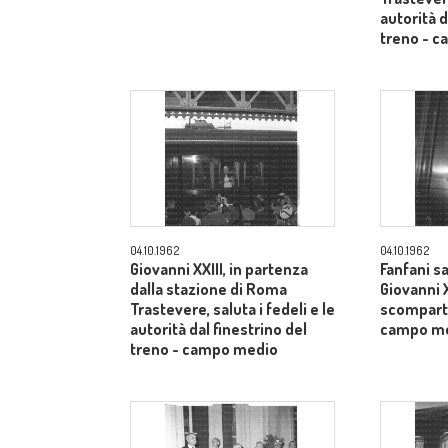
autorità d
treno - 
04.10.1962
04.10.1962
Giovanni XXIII, in partenza
Fanfani sa
dalla stazione di Roma
Giovanni X
Trastevere, saluta i fedeli e le
scomparti
autorità dal finestrino del
campo m
treno - campo medio