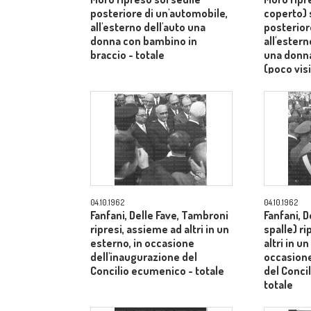
posteriore di un'automobile,
coperto) 
all'esterno dell'auto una
posterior
donna con bambino in
all'ester
braccio - totale
una donn
(poco visi
totale
04.10.1962
04.10.1962
Fanfani, Delle Fave, Tambroni
Fanfani, D
ripresi, assieme ad altri in un
spalle) r
esterno, in occasione
altri in u
dell'inaugurazione del
occasione
Concilio ecumenico - totale
del Conci
totale