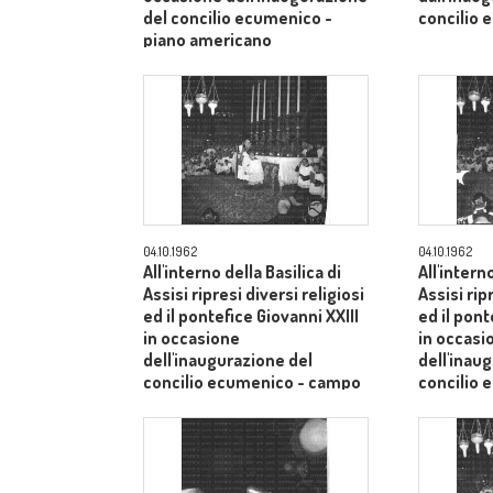
del concilio ecumenico -
concilio 
piano americano
04.10.1962
04.10.1962
All'interno della Basilica di
All'intern
Assisi ripresi diversi religiosi
Assisi rip
ed il pontefice Giovanni XXIII
ed il pont
in occasione
in occasi
dell'inaugurazione del
dell'inau
concilio ecumenico - campo
concilio
medio
medio