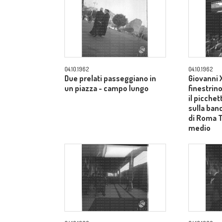
04.10.1962
04.10.1962
Due prelati passeggiano in
Giovanni X
un piazza - campo lungo
finestrin
il picche
sulla ban
di Roma 
medio