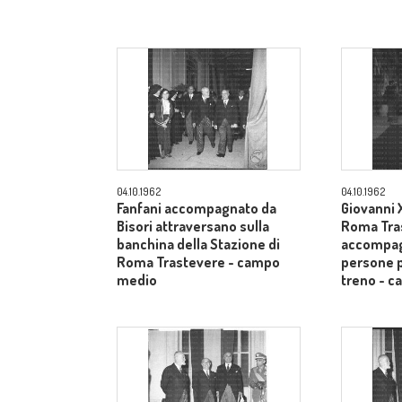
04.10.1962
04.10.1962
Fanfani accompagnato da
Giovanni X
Bisori attraversano sulla
Roma Tra
banchina della Stazione di
accompag
Roma Trastevere - campo
persone p
medio
treno - 