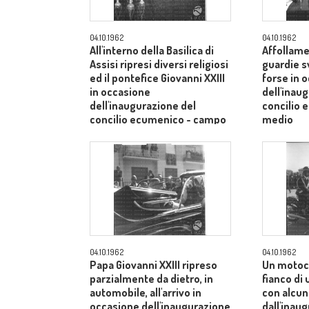
04.10.1962
04.10.1962
All'interno della Basilica di
Affollame
Assisi ripresi diversi religiosi
guardie s
ed il pontefice Giovanni XXIII
forse in 
in occasione
dell'inau
dell'inaugurazione del
concilio
concilio ecumenico - campo
medio
medio
04.10.1962
04.10.1962
Papa Giovanni XXIII ripreso
Un motoci
parzialmente da dietro, in
fianco di
automobile, all'arrivo in
con alcuni
occasione dell'inaugurazione
dall'inau