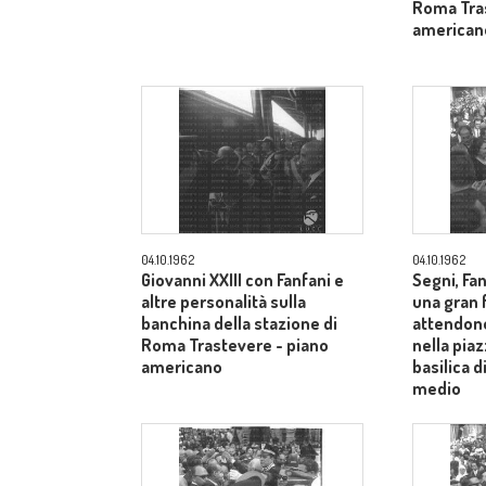
Roma Tras
american
04.10.1962
04.10.1962
Giovanni XXIII con Fanfani e
Segni, Fan
altre personalità sulla
una gran f
banchina della stazione di
attendono
Roma Trastevere - piano
nella piaz
americano
basilica 
medio