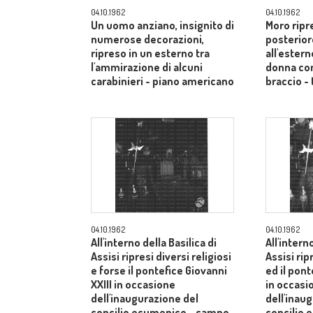
04.10.1962
04.10.1962
Un uomo anziano, insignito di
Moro ripr
numerose decorazioni,
posterior
ripreso in un esterno tra
all'estern
l'ammirazione di alcuni
donna co
carabinieri - piano americano
braccio - 
04.10.1962
04.10.1962
All'interno della Basilica di
All'intern
Assisi ripresi diversi religiosi
Assisi rip
e forse il pontefice Giovanni
ed il pont
XXIII in occasione
in occasi
dell'inaugurazione del
dell'inau
concilio ecumenico - campo
concilio