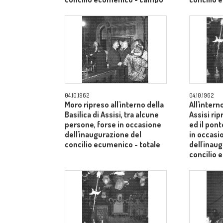
medio
medio
04.10.1962
04.10.1962
Moro ripreso all'interno della
All'intern
Basilica di Assisi, tra alcune
Assisi rip
persone, forse in occasione
ed il pont
dell'inaugurazione del
in occasi
concilio ecumenico - totale
dell'inau
concilio
medio