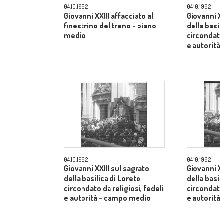
04.10.1962
04.10.1962
Giovanni XXIII affacciato al
Giovanni X
finestrino del treno - piano
della basi
medio
circondato
e autorit
04.10.1962
04.10.1962
Giovanni XXIII sul sagrato
Giovanni X
della basilica di Loreto
della basi
circondato da religiosi, fedeli
circondato
e autorità - campo medio
e autorit