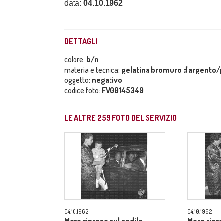
data:
04.10.1962
DETTAGLI
colore:
b/n
materia e tecnica:
gelatina bromuro d'argento/p
oggetto:
negativo
codice foto:
FV00145349
LE ALTRE
259
FOTO DEL SERVIZIO
04.10.1962
04.10.1962
Moro ripreso sul sedile
Moro ripr