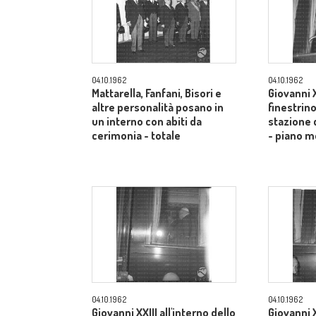
04.10.1962
04.10.1962
Mattarella, Fanfani, Bisori e
Giovanni X
altre personalità posano in
finestrino
un interno con abiti da
stazione 
cerimonia - totale
- piano m
04.10.1962
04.10.1962
Giovanni XXIII all'interno dello
Giovanni X