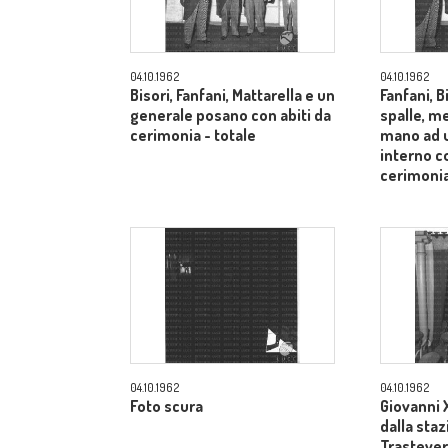
04.10.1962
04.10.1962
Bisori, Fanfani, Mattarella e un
Fanfani, B
generale posano con abiti da
spalle, me
cerimonia - totale
mano ad u
interno co
cerimonia
04.10.1962
04.10.1962
Foto scura
Giovanni X
dalla sta
Trastevere