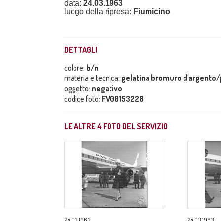
data:
24.03.1963
luogo della ripresa:
Fiumicino
DETTAGLI
colore:
b/n
materia e tecnica:
gelatina bromuro d'argento/p
oggetto:
negativo
codice foto:
FV00153228
LE ALTRE
4
FOTO DEL SERVIZIO
24.03.1963
24.03.1963