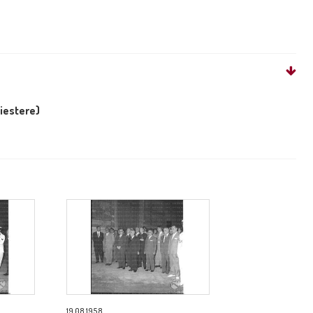
liestere)
19.08.1958