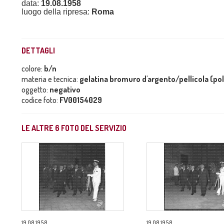
data:
19.08.1958
luogo della ripresa:
Roma
DETTAGLI
colore:
b/n
materia e tecnica:
gelatina bromuro d'argento/pellicola (po
oggetto:
negativo
codice foto:
FV00154029
LE ALTRE
6
FOTO DEL SERVIZIO
19.08.1958
19.08.1958