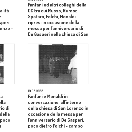
Fanfani ed altri colleghi della
alità
DC tra cui Russo, Rumor,
r
Spataro, Folchi, Monaldi
speri
ripresi in occasione della
renzo -
messa per l'anniversario di
De Gasperi nella chiesa di San
Lorenzo - campo medio
19.08.1958
a,
Fanfani e Monaldi in
lla
conversazione, all'interno
io di
della chiesa di San Lorenzo in
della
occasione della messa per
 poco
l'anniversario di De Gasperi,
e
poco dietro Folchi - campo
medio