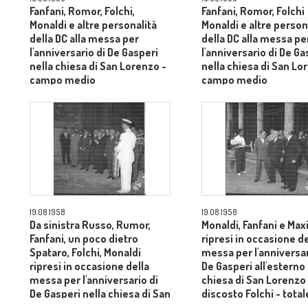
Fanfani, Romor, Folchi,
Fanfani, Romor, Folchi
Monaldi e altre personalità
Monaldi e altre person
della DC alla messa per
della DC alla messa pe
l'anniversario di De Gasperi
l'anniversario di De Ga
nella chiesa di San Lorenzo -
nella chiesa di San Lo
campo medio
campo medio
19.08.1958
19.08.1958
Da sinistra Russo, Rumor,
Monaldi, Fanfani e Maxi
Fanfani, un poco dietro
ripresi in occasione de
Spataro, Folchi, Monaldi
messa per l'anniversar
ripresi in occasione della
De Gasperi all'esterno 
messa per l'anniversario di
chiesa di San Lorenzo
De Gasperi nella chiesa di San
discosto Folchi - total
Lorenzo - campo medio