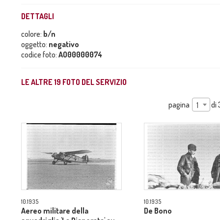
DETTAGLI
colore:
b/n
oggetto:
negativo
codice foto:
AO00000074
LE ALTRE
19
FOTO DEL SERVIZIO
pagina
di
1
10.1935
10.1935
Aereo militare della
De Bono