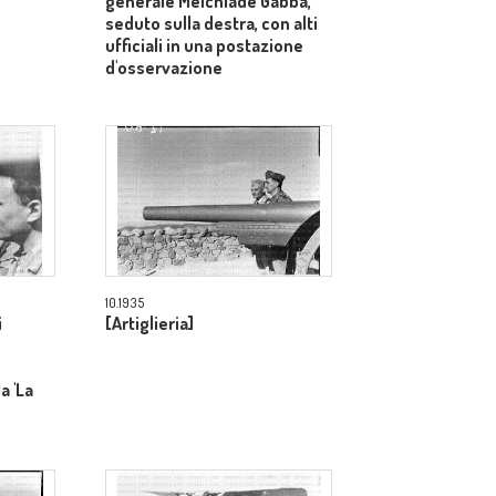
generale Melchiade Gabba,
seduto sulla destra, con alti
ufficiali in una postazione
d'osservazione
10.1935
i
[Artiglieria]
a 'La