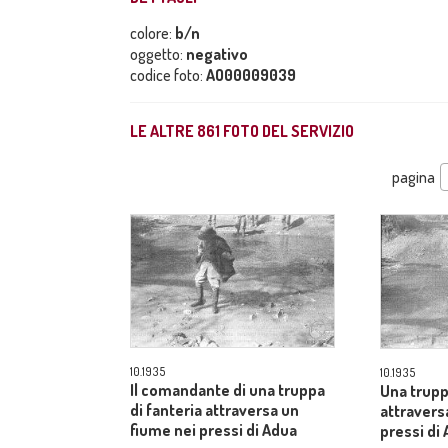
colore:
b/n
oggetto:
negativo
codice foto:
AO00009039
LE ALTRE
861
FOTO DEL SERVIZIO
pagina
10.1935
10.1935
Il comandante di una truppa
Una trupp
di fanteria attraversa un
attravers
fiume nei pressi di Adua
pressi di